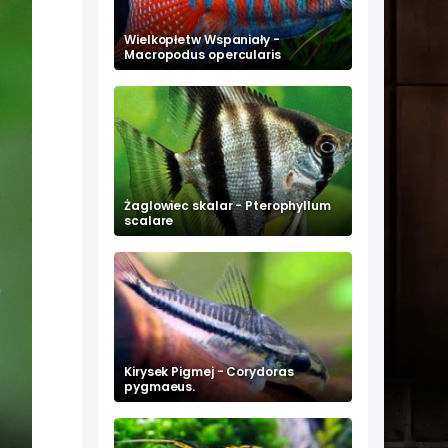
Wielkopłetw Wspaniały -
Macropodus opercularis
Żaglowiec skalar - Pterophyllum
scalare
Kirysek Pigmej - Corydoras
pygmaeus.