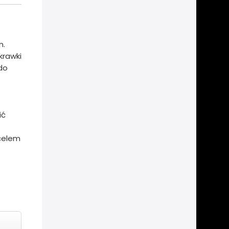
m.
krawki
 do
ić
 celem