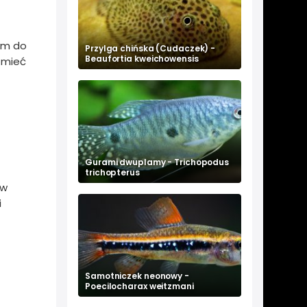
em do
Przylga chińska (Cudaczek) -
Beaufortia kweichowensis
 mieć
Gurami dwuplamy - Trichopodus
trichopterus
 w
i
Samotniczek neonowy -
Poecilocharax weitzmani