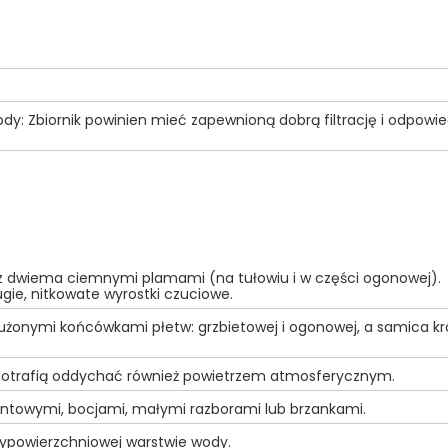
: Zbiornik powinien mieć zapewnioną dobrą filtrację i odpowie
 z dwiema ciemnymi plamami (na tułowiu i w części ogonowej).
ugie, nitkowate wyrostki czuciowe.
użonymi końcówkami płetw: grzbietowej i ogonowej, a samica kró
o potrafią oddychać również powietrzem atmosferycznym.
yntowymi, bocjami, małymi razborami lub brzankami.
rzypowierzchniowej warstwie wody.