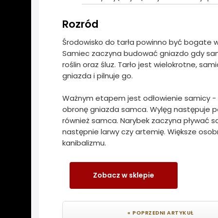
Rozród
Środowisko do tarła powinno być bogate w
Samiec zaczyna budować gniazdo gdy samica
roślin oraz śluz. Tarło jest wielokrotne, sa
gniazda i pilnuje go.
Ważnym etapem jest odłowienie samicy 
obronę gniazda samca. Wylęg następuje po u
również samca. Narybek zaczyna pływać sam
następnie larwy czy artemię. Większe osob
kanibalizmu.
Zobacz w sklepie
« POPRZEDNI ARTYKUŁ