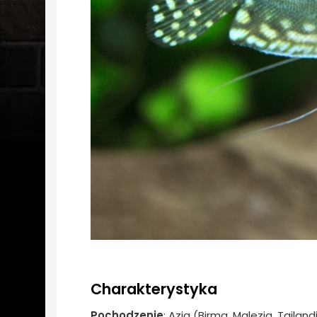
Charakterystyka
Pochodzenie
: Azja (Birma, Malezja, Tajla