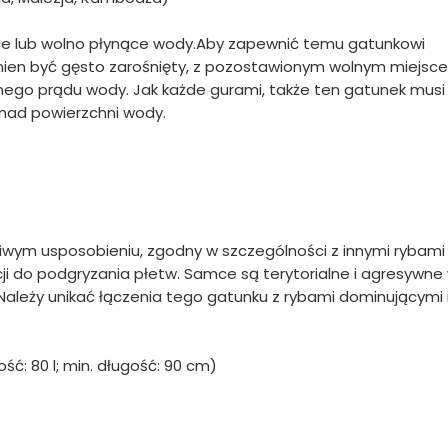
ące lub wolno płynące wody.Aby zapewnić temu gatunkowi
nien być gęsto zarośnięty, z pozostawionym wolnym miejsc
lnego prądu wody. Jak każde gurami, także ten gatunek musi
nad powierzchni wody.
liwym usposobieniu, zgodny w szczególności z innymi rybami
cji do podgryzania płetw. Samce są terytorialne i agresywne
. Należy unikać łączenia tego gatunku z rybami dominującymi 
ść: 80 l; min. długość: 90 cm)