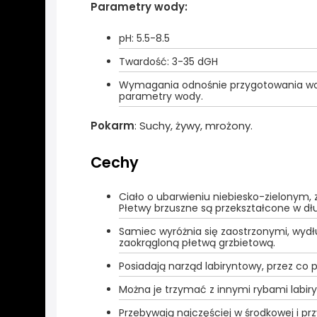
Parametry wody:
pH: 5.5-8.5
Twardość: 3-35 dGH
Wymagania odnośnie przygotowania wody
parametry wody.
Pokarm
: Suchy, żywy, mrożony.
Cechy
Ciało o ubarwieniu niebiesko-zielonym,
Płetwy brzuszne są przekształcone w dł
Samiec wyróżnia się zaostrzonymi, wydł
zaokrągloną płetwą grzbietową.
Posiadają narząd labiryntowy, przez c
Można je trzymać z innymi rybami labir
Przebywają najczęściej w środkowej i p