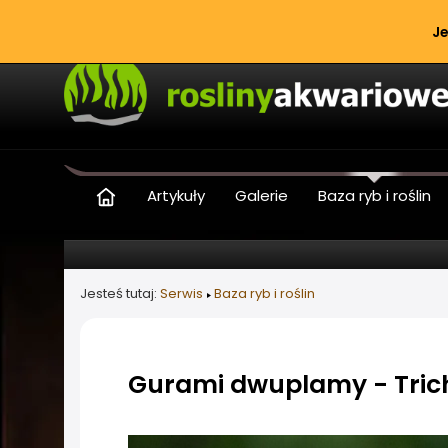
Je
Artykuły
Galerie
Baza ryb i roślin
Jesteś tutaj:
Serwis
Baza ryb i roślin
Gurami dwuplamy - Tric