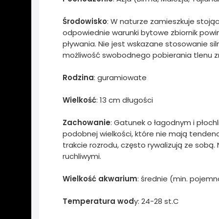
Środowisko
: W naturze zamieszkuje stoj
odpowiednie warunki bytowe zbiornik powi
pływania. Nie jest wskazane stosowanie si
możliwość swobodnego pobierania tlenu z
Rodzina
: guramiowate
Wielkość
: 13 cm długości
Zachowanie
: Gatunek o łagodnym i płoch
podobnej wielkości, które nie mają tenden
trakcie rozrodu, często rywalizują ze sobą
ruchliwymi.
Wielkość akwarium
: średnie (min. pojemno
Temperatura wod
y: 24-28 st.C