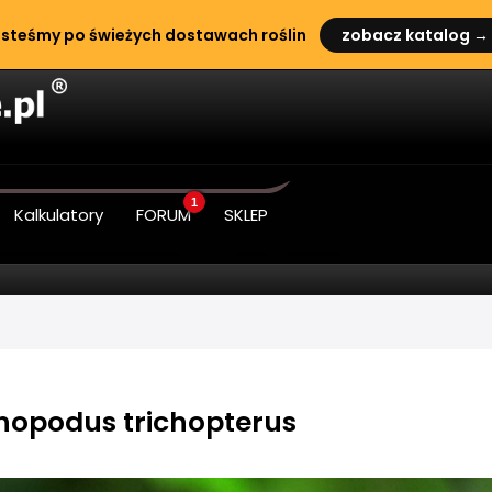
steśmy po świeżych dostawach roślin
zobacz katalog →
1
Kalkulatory
FORUM
SKLEP
hopodus trichopterus