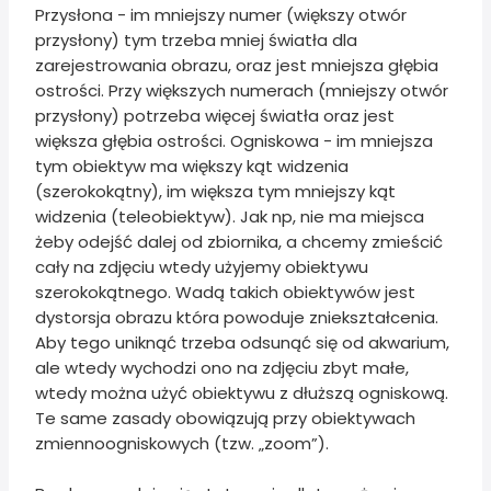
Przysłona - im mniejszy numer (większy otwór
przysłony) tym trzeba mniej światła dla
zarejestrowania obrazu, oraz jest mniejsza głębia
ostrości. Przy większych numerach (mniejszy otwór
przysłony) potrzeba więcej światła oraz jest
większa głębia ostrości. Ogniskowa - im mniejsza
tym obiektyw ma większy kąt widzenia
(szerokokątny), im większa tym mniejszy kąt
widzenia (teleobiektyw). Jak np, nie ma miejsca
żeby odejść dalej od zbiornika, a chcemy zmieścić
cały na zdjęciu wtedy użyjemy obiektywu
szerokokątnego. Wadą takich obiektywów jest
dystorsja obrazu która powoduje zniekształcenia.
Aby tego uniknąć trzeba odsunąć się od akwarium,
ale wtedy wychodzi ono na zdjęciu zbyt małe,
wtedy można użyć obiektywu z dłuższą ogniskową.
Te same zasady obowiązują przy obiektywach
zmiennoogniskowych (tzw. „zoom”).