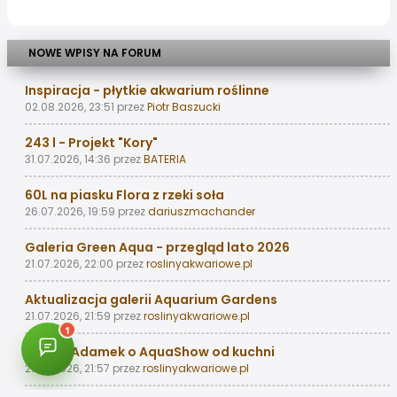
NOWE WPISY NA FORUM
Inspiracja - płytkie akwarium roślinne
02.08.2026, 23:51
przez
Piotr Baszucki
243 l - Projekt "Kory"
31.07.2026, 14:36
przez
BATERIA
60L na piasku Flora z rzeki soła
26.07.2026, 19:59
przez
dariuszmachander
Galeria Green Aqua - przegląd lato 2026
21.07.2026, 22:00
przez
roslinyakwariowe.pl
Aktualizacja galerii Aquarium Gardens
21.07.2026, 21:59
przez
roslinyakwariowe.pl
Michał Adamek o AquaShow od kuchni
21.07.2026, 21:57
przez
roslinyakwariowe.pl