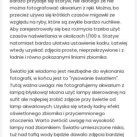
Bardzo przydaje się statyw, nie dlatego że nie
można fotografować akwarium z ręki. Można, bo
przecież używa się krótkich czasów migawki ze
względu na ryby, które są zwykle bardzo ruchliwe.
Aby zarejestrowały się bez rozmycia trzeba użyć
czasów naświetlania w okolicach 1/100 s. Statyw
natomiast bardzo ułatwia ustawienie kadru. Łatwiej
wtedy uzyskać zdjęcia proste, nieprzekrzywione i z
ładnie i równo pokazanymi liniami zbiornika.
Światło jak wiadomo jest niezbędne do wykonania
fotografii, w końcu jest to "rysowanie światłem".
Tutaj ważna uwaga: nie fotografujemy akwarium z
lampą błyskową! Można użyć lampy skierowanej na
sufit ale najlepiej zrobić zdjęcie przy świetle od
lamp akwariowych. Uzyska się wtedy ładny efekt
oświetlonego zbiornika i przyciemnionego
otoczenia. Warto zwrócić uwagę na wysokość
lampy nad zbiornikiem. Światło umieszczone nisko,
tuż nad taflą wody będzie dawało zdjęcia bardziej