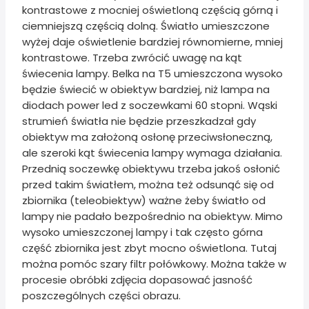
kontrastowe z mocniej oświetloną częścią górną i
ciemniejszą częścią dolną. Światło umieszczone
wyżej daje oświetlenie bardziej równomierne, mniej
kontrastowe. Trzeba zwrócić uwagę na kąt
świecenia lampy. Belka na T5 umieszczona wysoko
będzie świecić w obiektyw bardziej, niż lampa na
diodach power led z soczewkami 60 stopni. Wąski
strumień światła nie będzie przeszkadzał gdy
obiektyw ma założoną osłonę przeciwsłoneczną,
ale szeroki kąt świecenia lampy wymaga działania.
Przednią soczewkę obiektywu trzeba jakoś osłonić
przed takim światłem, można też odsunąć się od
zbiornika (teleobiektyw) ważne żeby światło od
lampy nie padało bezpośrednio na obiektyw. Mimo
wysoko umieszczonej lampy i tak często górna
część zbiornika jest zbyt mocno oświetlona. Tutaj
można pomóc szary filtr połówkowy. Można także w
procesie obróbki zdjęcia dopasować jasność
poszczególnych części obrazu.