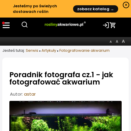
×
Jesteśmy po świeżych
zobacz katalog →
dostawach roślin
Jesteś tutaj:
Serwis
Artykuły
Fotografowanie akwarium
Poradnik fotografa cz.1 - jak
fotografować akwarium
Informacje o artykule
Autor:
astar