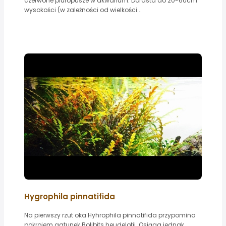
czerwone piuropusze w akwarium. Dorasta do 20-60cm
wysokości (w zależności od wielkości...
Hygrophila pinnatifida
Na pierwszy rzut oka Hyhrophila pinnatifida przypomina
pokrojem gatunek Bolibits heudelotii. Osiąga jednak