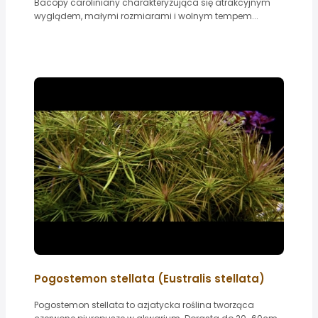
Bacopy caroliniany charakteryzująca się atrakcyjnym
wyglądem, małymi rozmiarami i wolnym tempem...
Pogostemon stellata (Eustralis stellata)
Pogostemon stellata to azjatycka roślina tworząca