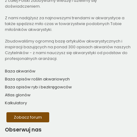
z całej Polski zdobywamy wiedzę i dzielimy się
doświadczeniem.
Z nami nadążysz za najnowszymi trendami w akwarystyce a
także spędzisz miło czas w towarzystwie podobnych Tobie
miłośników akwarystyki.
Zbudowaliśmy ogromną bazę artykułów akwarystycznych i
inspiracji bazujących na ponad 300 opisach akwariów naszych
Czytelników - z nami nauczysz się akwarystyki od podstaw do
profesjonalnych aranżacji.
Baza akwariów
Baza opisów roślin akwariowych
Baza opisów ryb i bezkręgowców
Atlas glonów
Kalkulatory
Zobacz forum
Obserwuj
nas