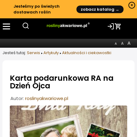
×
Jesteśmy po świeżych
zobacz katalog →
dostawach roślin
Jesteś tutaj:
Serwis
Artykuły
Aktualności i ciekawostki
Karta podarunkowa RA na
Dzień Ojca
Informacje o artykule
Autor:
roslinyakwariowe.pl