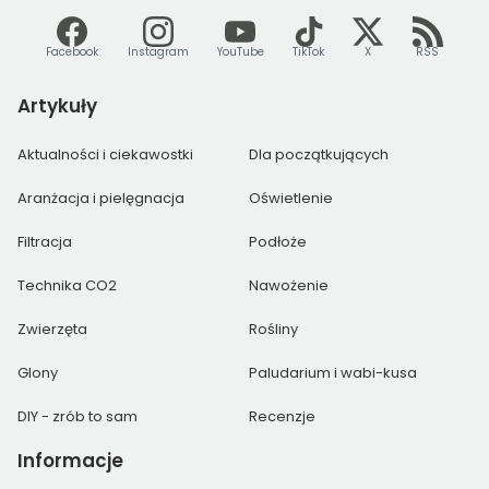
Facebook
Instagram
YouTube
TikTok
X
RSS
Artykuły
Aktualności i ciekawostki
Dla początkujących
Aranżacja i pielęgnacja
Oświetlenie
Filtracja
Podłoże
Technika CO2
Nawożenie
Zwierzęta
Rośliny
Glony
Paludarium i wabi-kusa
DIY - zrób to sam
Recenzje
Informacje