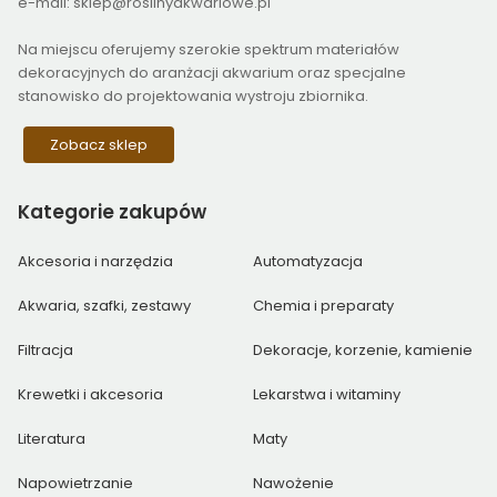
e-mail: sklep@roslinyakwariowe.pl
Na miejscu oferujemy szerokie spektrum materiałów
dekoracyjnych do aranżacji akwarium oraz specjalne
stanowisko do projektowania wystroju zbiornika.
Zobacz sklep
Kategorie
zakupów
Akcesoria i narzędzia
Automatyzacja
Akwaria, szafki, zestawy
Chemia i preparaty
Filtracja
Dekoracje, korzenie, kamienie
Krewetki i akcesoria
Lekarstwa i witaminy
Literatura
Maty
Napowietrzanie
Nawożenie