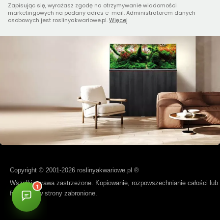
Zapisując się, wyrażasz zgodę na otrzymywanie wiadomości
marketingowych na podany adres e-mail. Administratorem danych
osobowych jest roslinyakwariowe.pl.
Więcej
Copyright © 2001-2026 roslinyakwariowe.pl ®
Wszelkie prawa zastrzeżone. Kopiowanie, rozpowszechnianie całości lub
fragmentów strony zabronione.