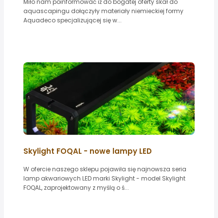
Miło nam poinformować iż do bogatej oferty skał do
aquascapingu dołączyły materiały niemieckiej formy
Aquadeco specjalizującej się w...
Skylight FOQAL - nowe lampy LED
W ofercie naszego sklepu pojawiła się najnowsza seria
lamp akwariowych LED marki Skylight - model Skylight
FOQAL, zaprojektowany z myślą o ś...