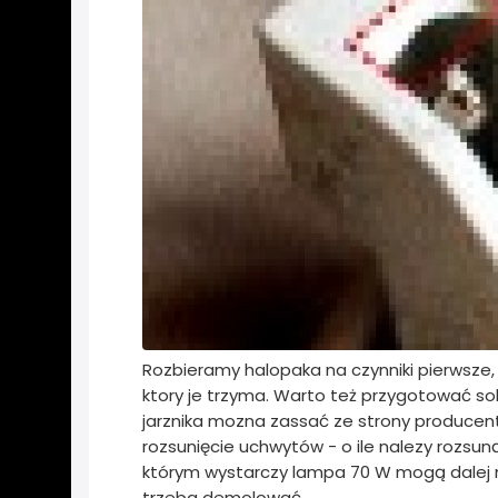
Rozbieramy halopaka na czynniki pierwsze
ktory je trzyma. Warto też przygotować so
jarznika mozna zassać ze strony producen
rozsunięcie uchwytów - o ile nalezy rozsu
którym wystarczy lampa 70 W mogą dalej nie
trzeba demolować.