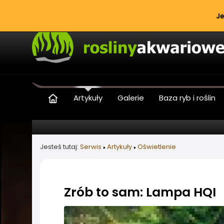
Je
Artykuły
Galerie
Baza ryb i roślin
Jesteś tutaj:
Serwis
Artykuły
Oświetlenie
Zrób to sam: Lampa HQI
Informacje o artykule