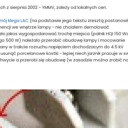
h z sierpnia 2002 - YMMV, zależy od lokalnych cen.
mój klega LAC
(na podstawie jego tekstu zresztą postanow
erencji we wnętrze lampy - nie chciałem demolować
ało jakos wygospodarować trochę miejsca (palnik HQI 150 W
ego 500 W) należało przerobić obudowę lampy i mocowanie
silany w trakcie rozruchu napięciem dochodzacym do 4.5 kV
sunąć porcelanowe kostki - lepiej niech jarznik pracuje w 
chwycie a przerobi się obudowę (w zasadzie można zrobić n