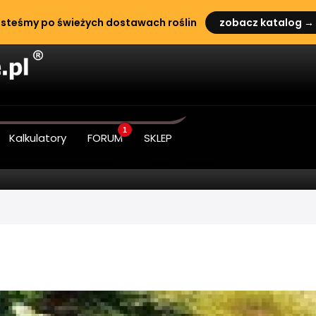
steśmy po świeżych dostawach roślin
zobacz katalog →
1
Kalkulatory
FORUM
SKLEP