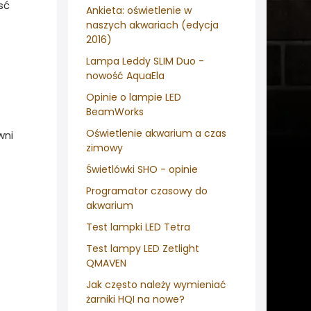
sć
Ankieta: oświetlenie w
naszych akwariach (edycja
2016)
Lampa Leddy SLIM Duo -
nowość AquaEla
Opinie o lampie LED
BeamWorks
Oświetlenie akwarium a czas
wni
zimowy
Świetlówki SHO - opinie
Programator czasowy do
akwarium
Test lampki LED Tetra
Test lampy LED Zetlight
QMAVEN
Jak często należy wymieniać
żarniki HQI na nowe?