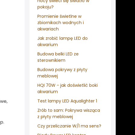
nocy świeci się światło w
pokoju?
Promienie świetlne w
zbiornikach wodnych i
akwariach
Jak zrobić lampę LED do
akwarium
Budowa belki LED ze
sterownikiem
Budowa pokrywy z płyty
meblowej
HQI 70W - jak doświetlić boki
akwarium
owe,
Test lampy LED Aqualighter 1
Zrób to sam: Pokrywa wisząca
z płyty meblowej
p.
Czy przeliczanie W/l ma sens?