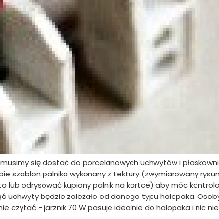
, musimy się dostać do porcelanowych uchwytów i płaskowni
bie szablon palnika wykonany z tektury (zwymiarowany rysu
ta lub odrysować kupiony palnik na kartce) aby móc kontro
nąć uchwyty będzie zależało od danego typu halopaka. Osoby
 czytać - jarznik 70 W pasuje idealnie do halopaka i nic nie