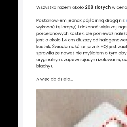
Wszystko razem około
208 zlotych
w cenac
Postanowiłem jednak pójść inną drogą niz
wykonać tę lampę) i dokonać większej ing
porcelanowych kostek, ale ponieważ należ
jest o okolo 1.4 cm dłuzszy od halogenow
kostek. Świadomość ze jarznik HQI jest za
sprawiła że nawet nie myślałem o tym aby u
oryginalnym, zapewniajacym izolowanie, u
blachy).
A więc do dzieła...