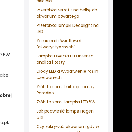
okleinie
Przeróbka retrofit na belkę do
akwarium otwartego
Przeróbka lampki Decolight na
LED
Zamienniki świetlówek
"akwarystycznych"
 75W.
Lampka Diversa LED Intenso -
analiza i testy
Diody LED a wybarwienie roślin
abel
czerwonych
Zrób to sam: Imitacja lampy
Paradiso
obrej
Zrób to sam: Lampka LED 5W
Jak podwiesić lampę Hagen
Glo
.pl:
Czy zakrywać akwarium gdy w