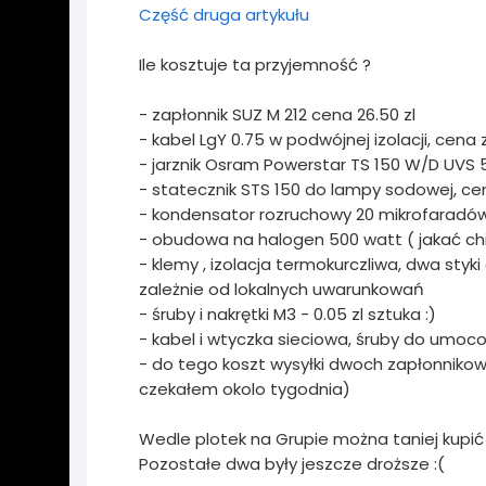
Część druga artykułu
Ile kosztuje ta przyjemność ?
- zapłonnik SUZ M 212 cena 26.50 zl
- kabel LgY 0.75 w podwójnej izolacji, cena z
- jarznik Osram Powerstar TS 150 W/D UVS 5
- statecznik STS 150 do lampy sodowej, cen
- kondensator rozruchowy 20 mikrofaradów,
- obudowa na halogen 500 watt ( jakać chi
- klemy , izolacja termokurczliwa, dwa styk
zależnie od lokalnych uwarunkowań
- śruby i nakrętki M3 - 0.05 zl sztuka :)
- kabel i wtyczka sieciowa, śruby do umoc
- do tego koszt wysyłki dwoch zapłonnikow
czekałem okolo tygodnia)
Wedle plotek na Grupie można taniej kupić 
Pozostałe dwa były jeszcze droższe :(