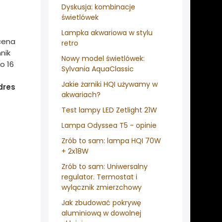
Dyskusja: kombinacje
świetlówek
Lampka akwariowa w stylu
 cena
retro
nik
Nowy model świetlówek:
o 16
Sylvania AquaClassic
Jakie żarniki HQI używamy w
dres
akwariach?
Test lampy LED Zetlight 21W
Lampa Odyssea T5 - opinie
Zrób to sam: lampa HQI 70W
+ 2x18W
Zrób to sam: Uniwersalny
regulator. Termostat i
wylącznik zmierzchowy
Jak zbudować pokrywę
aluminiową w dowolnej