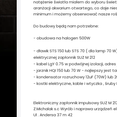
natężenie światła miałem do wyboru świet
aranżacji akwarium otwartego, co daje nie
minimum i możemy obserwować nasze rośli
Do budowy będą nam potrzebne:
- obudowa na halogen 500W
- dławik STS 150 lub STS 70 ( dla lamp 70 
elektrycznej zapłonnik SUZ M 212
- kabel LgY 0.75 w podwójnej izolacji, adres 
- jarznik HQI 150 lub 70 W - najlepszy jest
- kondensator rozruchowy 12uF (70W) lub 2
- kostki elektryczne, kable i wtyczka , śruby 
Elektroniczny zapłonnik impulsowy SUZ M 
Z.Michalak s.c Wyrób i naprawa urządzeń e
Ul . Andersa 37 m 42