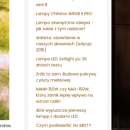
serii B
Lampy Chihiros WRGB II PRO
Lampa zewnętrzna oślepia -
jak sobie z tym radzicie?
Ankieta: oświetlenie w
naszych akwariach (edycja
2015)
Lampa LED Zetlight po 30
dniach testu
Zrób to sam: Budowa pokrywy
z płyty meblowej
NAMH 150W czy NAG-150W,
który żarnik lepiej wpływa na
wzrost roślin
ADA wypuszcza pierwszą
lampę z diodami LED
ednie
Czym podświetlić tło MIST?