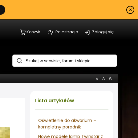
×
Koszyk
Rejestracja
Zaloguj się
Lista
artykułów
Oświetlenie do akwarium –
kompletny poradnik
Nowe modele lamp Twinstar z