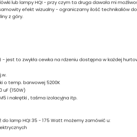
lówki lub lampy HQI - przy czym ta druga dawała mi możliwo
samowity efekt wizualny - ograniczamy ilość technikaliów do
ny z góry.
W) - jest to zwykła cewka na rdzeniu dostępna w każdej hurto
j.w.
 taki o temp. barwowej 5200K
0 uF (150W)
M5 i nakrętki , taśma izolacyjna itp.
212 do lamp HQI 35 - 175 Watt możemy zamówić u:
lektrycznych