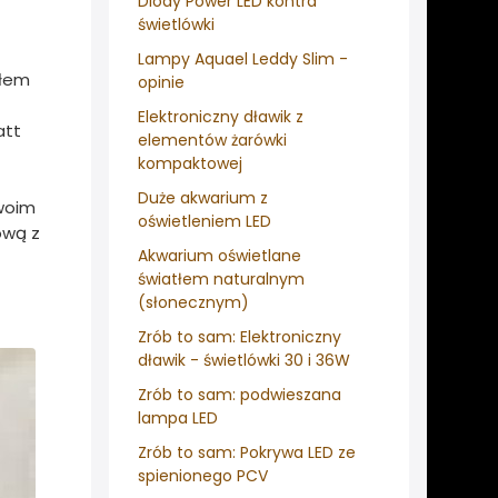
Diody Power LED kontra
świetlówki
Lampy Aquael Leddy Slim -
iłem
opinie
Elektroniczny dławik z
att
elementów żarówki
kompaktowej
Duże akwarium z
swoim
oświetleniem LED
ową z
Akwarium oświetlane
światłem naturalnym
(słonecznym)
Zrób to sam: Elektroniczny
dławik - świetlówki 30 i 36W
Zrób to sam: podwieszana
lampa LED
Zrób to sam: Pokrywa LED ze
spienionego PCV