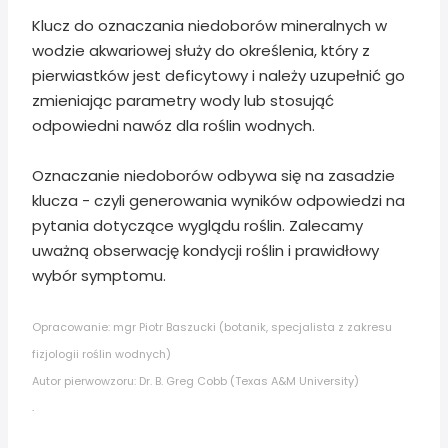
Klucz do oznaczania niedoborów mineralnych w
wodzie akwariowej służy do określenia, który z
pierwiastków jest deficytowy i należy uzupełnić go
zmieniając parametry wody lub stosująć
odpowiedni nawóz dla roślin wodnych.
Oznaczanie niedoborów odbywa się na zasadzie
klucza - czyli generowania wyników odpowiedzi na
pytania dotyczące wyglądu roślin. Zalecamy
uważną obserwację kondycji roślin i prawidłowy
wybór symptomu.
Opracowanie: mgr Piotr Baszucki (botanik, specjalista z zakresu
fizjologii roślin wodnych)
Autor pierwowzoru: Dr. B. Greg Cobb (Texas A&M University)
.