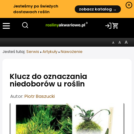
×
Jesteśmy po świeżych
zobacz katalog →
dostawach roślin
Jesteś tutaj:
Serwis
Artykuły
Nawożenie
Klucz do oznaczania
niedoborów u roślin
Informacje o artykule
Autor:
Piotr Baszucki