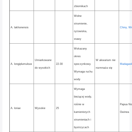
zbiornikach
Wolne
strumienie,
A. lakhonensis
Chiny, W
ryżowiska,
stawy
Wskazany
okres
Umiarkowane
W akwarium nie
A. longiplumulous
22-30
spoczynkowy.
Madagask
do wysokich
rozmnaża się
Wymaga ruchu
wody
Wymaga
bieżącej wody,
rośnie w
Papua N
A. loriae
Wysokie
25
kamienistych
Gwinea
strumieniach i
bystrzycach