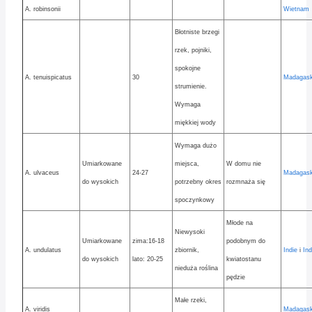
A. robinsonii
Wietnam
Błotniste brzegi
rzek, pojniki,
spokojne
A. tenuispicatus
30
Madagask
strumienie.
Wymaga
miękkiej wody
Wymaga dużo
Umiarkowane
miejsca,
W domu nie
A. ulvaceus
24-27
Madagask
do wysokich
potrzebny okres
rozmnaża się
spoczynkowy
Młode na
Niewysoki
Umiarkowane
zima:16-18
podobnym do
A. undulatus
zbiornik,
Indie
i
In
do wysokich
lato: 20-25
kwiatostanu
nieduża roślina
pędzie
Małe rzeki,
A. viridis
Madagask