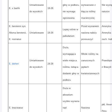
Umiarkowane
gliny w podłożu,
wytwarzane z
Nie wyst
E. x barthi
18-26
do wysokich
nie wymaga
kłącza rośliny
naturze
ogrzewania
macierzystej
E. beroteroi syn.
Przed wysianiem
Ameryka P
Lepiej rośnie w
Alisma beroteroi,
Umiarkowane
18-26
nasiona należy
Ameryka 
palludarium
E. rostratus
przesuszyć
zach. Ind
Duża,
wymagająca
Młode rośliny na
Umiarkowane
wiele miejsca
zanurzonych
Prawdopo
E. bleheri
24-28
do wysokich
roślina, lubiąca
pędach
z Brazylii
dodatek gliny w
kwiatostanowych
podłożu
Duża w
akwarium
szybko wyrasta
płd. Amer
E. bracteatus
nad
Nasiona
Peru