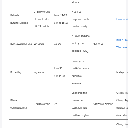
słońce
Umiarkowane
Roślina
Baldella
lato: 21-23
ale nie krótsze
bagienna, niski
Europa
,
A
ranunoculoides
zima: 15-17
niż 12 godzin
poziom wody
b. wymagająca,
Birma, Taj
lubi żyzne
Barclaya longifolia
Wysokie
22-30
Nasiona
Wietnam,
podłoże i CO
2
Lubi żyzne
lato:26
podłoże, woda
B. motleyi
Wysokie
Malaje, S
zima: 20
miękkka i
kwaśna
Jednoroczna,
Cejlon, In
Blyxa
rośnie na
Chiny, Ja
Umiarkowane
25
Sadzonki ziemne
echinosperma
bagnach, lubi
tropikalna
podłoże z gliną
Australia
Chiny, Ko