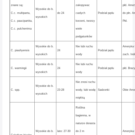
znane są:
zakopywac
płd. Amer
Wysokie do b.
C.c. multiparta,
do 24
casłych
Podział pędu
do płn. A
wysokich
C.c. paucipartita,
korzeni, tworzy
Płd.
C.c. pulcherrima
wiele
podgatunków
Wysokie do b.
Nie lubi ruchu
Ameryka 
C. piauhyensis
24
Podział pędu
wysokich
wody
zach. Ind
Wysokie do b.
Nie lubi ruchu
C. warmingii
24
Podział pędu
płd. Brazy
wysokich
wody
Nie znosi ruchu
Wysokie do b.
C. spp.
23-28
wody, lubi wodę
Sadzonki
Obie Ame
wysokich
miękką
Roślina
bagienna, w
naturze dorasta
Wysokie do b.
lato: 27-30
do 2 m
Ameryka P