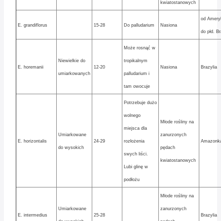
kwiatostanowych
od Ameryk
E. grandiflorus
15-28
Do palludarium
Nasiona
do płd. Br
Może rosnąć w
Niewielkie do
tropikalnym
E. horemanii
12-20
Nasiona
Brazylia
umiarkowanych
palludarium i
tam owocuje
Potrzebuje dużo
wolnego
Młode rośliny na
miejsca dla
Umiarkowane
zanurzonych
E. horizontalis
24-29
rozłożenia
Amazonk
do wysokich
pędach
swych liści.
kwiatostanowych
Lubi glinę w
podłożu
Młode rośliny na
Umiarkowane
zanurzonych
E. intermedius
25-28
Brazylia