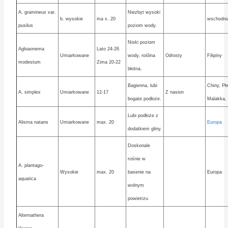
A. gramineus var.
Niezbyt wysoki
b. wysokie
ma x. 20
wschodni
pusilus
poziom wody.
Niski poziom
Agloaonema
Lato 24-26
Umiarkowane
wody, roślina
Odrosty
Filipiny
modestum
Zima 20-22
błotna.
Bagienna, lubi
Chiny, Pł
A. simplex
Umiarkowane
12-17
Z nasion
bogate podłoże.
Malakka, 
Lubi podłoże z
Alisma natans
Umiarkowane
max. 20
Europa
dodatkiem gliny.
Doskonale
rośnie w
A. plantago-
Wysokie
max. 20
basenie na
Europa
aquatica
wolnym
powietrzu
Alternathera