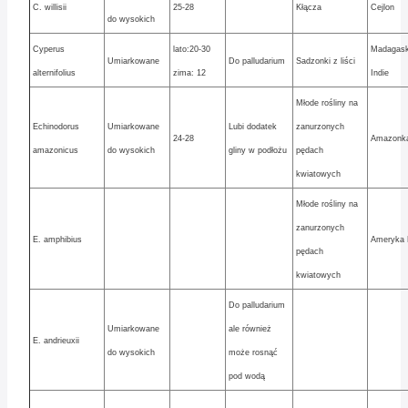
C. willisii
25-28
Kłącza
Cejlon
do wysokich
Cyperus
lato:20-30
Madagask
Umiarkowane
Do palludarium
Sadzonki z liści
alternifolius
zima: 12
Indie
Młode rośliny na
Echinodorus
Umiarkowane
Lubi dodatek
zanurzonych
24-28
Amazonk
amazonicus
do wysokich
gliny w podłożu
pędach
kwiatowych
Młode rośliny na
zanurzonych
E. amphibius
Ameryka 
pędach
kwiatowych
Do palludarium
Umiarkowane
ale również
E. andrieuxii
do wysokich
może rosnąć
pod wodą