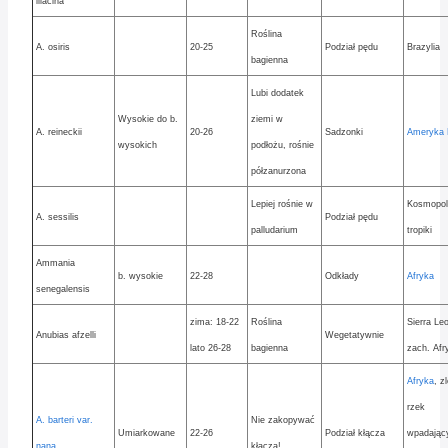
lilacina
Roślina
A. osiris
20-25
Podział pędu
Brazylia
bagienna
Lubi dodatek
Wysokie do b.
ziemi w
A. reineckii
20-26
Sadzonki
Ameryka 
wysokich
podłożu, rośnie
półzanurzona
Lepiej rośnie w
Kosmopol
A. sessilis
Podział pędu
palludarium
tropiki
Ammania
b. wysokie
22-28
Odkłady
Afryka
senegalensis
zima: 18-22
Roślina
Sierra Leo
Anubias afzelli
Wegetatywnie
lato 26-28
bagienna
zach. Afr
Afryka
, z
rzek
A. barteri var.
Nie zakopywać
Umiarkowane
22-26
Podział kłącza
wpadając
nana
kłącza!