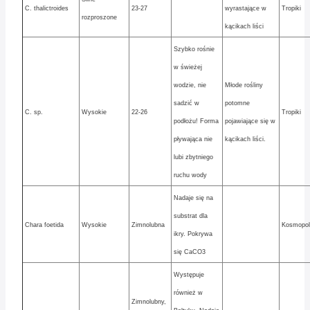
C. thalictroides
23-27
wyrastające w
Tropiki
rozproszone
kącikach liści
Szybko rośnie
w świeżej
wodzie, nie
Młode rośliny
sadzić w
potomne
C. sp.
Wysokie
22-26
Tropiki
podłożu! Forma
pojawiające się w
pływająca nie
kącikach liści.
lubi zbytniego
ruchu wody
Nadaje się na
substrat dla
Chara foetida
Wysokie
Zimnolubna
Kosmopol
ikry. Pokrywa
się CaCO3
Występuje
również w
Zimnolubny,