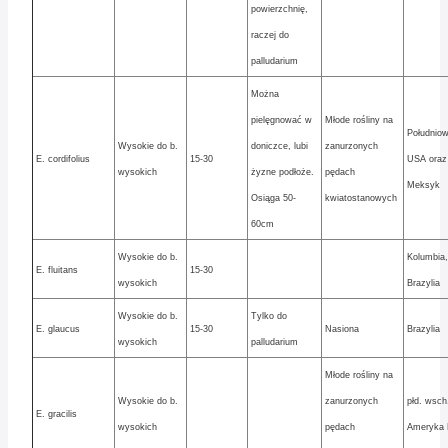
powierzchnię,
raczej do
palludarium
Można
pielęgnować w
Młode rośliny na
Południo
Wysokie do b.
doniczce, lubi
zanurzonych
E. cordifolius
15-30
USA oraz
wysokich
żyzne podłoże.
pędach
Meksyk
Osiąga 50-
kwiatostanowych
60cm
Wysokie do b.
Kolumbia,
E. fluitans
15-30
wysokich
Brazylia
Wysokie do b.
Tylko do
E. glaucus
15-30
Nasiona
Brazylia
wysokich
palludarium
Młode rośliny na
Wysokie do b.
zanurzonych
płd. wsch
E. gracilis
wysokich
pędach
Ameryka 