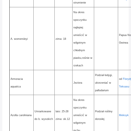
strumienie
Na okres
spoczynku
najlepiej
umieścić w
Papua N
A. womersleyi
zima: 18
wilgotnym
Gwinea
chłodnym
piasku,rośnie w
rzekach
Podział łodygi,
Armoracia
od
Floryd
Jeziora
ukorzeniać w
aquatica
Teksasu
palludarium
Na okres
spoczynku
Umiarkowane
lato: 25-28
Podział rośliny
Azolla caroliniana
umieścić w
Meksyk
do b. wysokich
zima: ok.12
dorosłej
wilgotnym
mchu