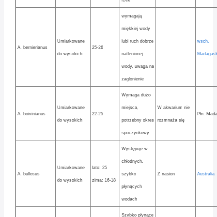
rzek
wymagają
miękkiej wody
Umiarkowane
lubi ruch dobrze
wsch.
A. bernierianus
25-26
do wysokich
natlenionej
Madagask
wody, uwaga na
zaglonienie
Wymaga dużo
Umiarkowane
miejsca,
W akwarium nie
A. boivinianus
22-25
Płn. Mad
do wysokich
potrzebny okres
rozmnaża się
spoczynkowy
Występuje w
chłodnych,
Umiarkowane
lato: 25
A. bullosus
szybko
Z nasion
Australia
do wysokich
zima: 16-18
płynących
wodach
Szybko płynące