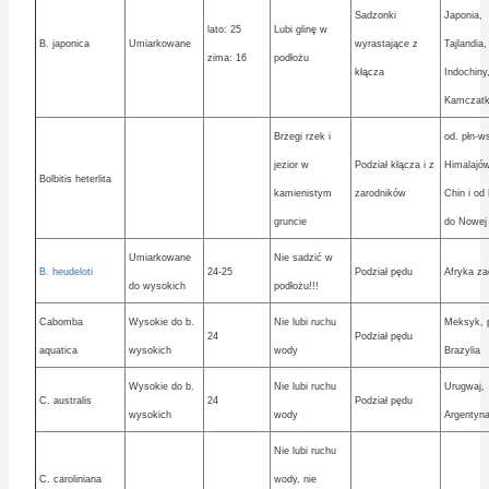
Sadzonki
Japonia,
lato: 25
Lubi glinę w
B. japonica
Umiarkowane
wyrastające z
Tajlandia,
zima: 16
podłożu
kłącza
Indochiny
Kamczat
Brzegi rzek i
od. płn-w
jezior w
Podział kłącza i z
Himalajów
Bolbitis heterlita
kamienistym
zarodników
Chin i od 
gruncie
do Nowej
Umiarkowane
Nie sadzić w
B. heudeloti
24-25
Podział pędu
Afryka za
do wysokich
podłożu!!!
Cabomba
Wysokie do b.
Nie lubi ruchu
Meksyk, p
24
Podział pędu
aquatica
wysokich
wody
Brazylia
Wysokie do b.
Nie lubi ruchu
Urugwaj,
C. australis
24
Podział pędu
wysokich
wody
Argentyna
Nie lubi ruchu
C. caroliniana
wody, nie