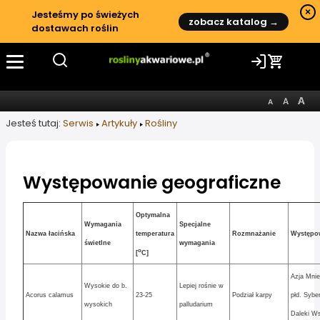
×
Jesteśmy po świeżych
zobacz katalog →
dostawach roślin
Jesteś tutaj:
Serwis
Artykuły
Rośliny
Występowanie geograficzne
Informacje o artykule
Optymalna
Wymagania
Specjalne
Nazwa łacińska
temperatura
Rozmnażanie
Występo
świetlne
wymagania
o
[
C]
Azja Mnie
Wysokie do b.
Lepiej rośnie w
Acorus calamus
23-25
Podział karpy
płd. Syber
wysokich
palludarium
Daleki W