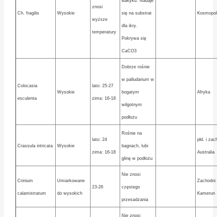
Bałtyku. Nadaje
znosi
Ch. fragilis
Wysokie
się na substrat
Kosmopol
wyższe
dla ikry.
temperatury
Pokrywa się
CaCO3
Dobrze rośnie
w palludarium w
Colocasia
lato: 25-27
Wysokie
bogatym
Afryka
esculenta
zima: 16-18
wilgotnym
podłożu
Rośnie na
lato: 24
płd. i zac
Crassula intricata
Wysokie
bagnach, lubi
zima: 16-18
Australia
glinę w podłożu
Nie znosi
Crinium
Umiarkowane
Zachodni
23-26
częstego
calamistratum
do wysokich
Kamerun
przesadzania
Nie znosi