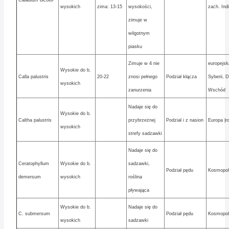
Caladium bicolor
wysokich
zima: 13-15
wysokości,
zach. Ind
zimuje w
wilgotnym
piasku
Zimuje w 4 nie
europejs
Wysokie do b.
Calla palustris
20-22
znosi pełnego
Podział kłącza
Syberii, D
wysokich
zanurzenia
Wschód
Nadaje się do
Wysokie do b.
Caltha palustris
przybrzeżnej
Podział i z nasion
Europa |
wysokich
strefy sadzawki
Nadaje się do
Ceratophyllum
Wysokie do b.
sadzawki,
Podział pędu
Kosmopol
demersum
wysokich
roślina
pływająca
Wysokie do b.
Nadaje się do
C. submersum
Podział pędu
Kosmopol
wysokich
sadzawki