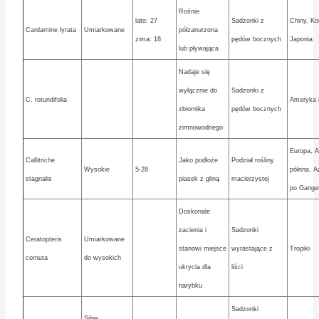
Rośnie
lato: 27
Sadzonki z
Chiny, Ko
Cardamine lyrata
Umiarkowane
półzanurzona
zima: 18
pędów bocznych
Japonia
lub pływająca
Nadaje się
wyłącznie do
Sadzonki z
C. rotundifolia
Ameryka 
zbiornika
pędów bocznych
zimnowodnego
Europa, A
Callitriche
Jako podłoże
Podział rośliny
Wysokie
5-28
półnna, A
stagnalis
piasek z gliną
macierzystej
po Gange
Doskonale
zacienia i
Sadzonki
Ceratopteris
Umiarkowane
stanowi miejsce
wyrastające z
Tropiki
cornuta
do wysokich
ukrycia dla
liści
narybku
Sadzonki
Silne