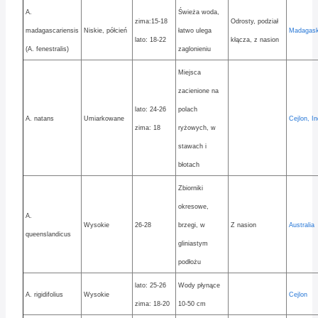
A.
Świeża woda,
zima:15-18
Odrosty, podział
madagascariensis
Niskie, półcień
łatwo ulega
Madagask
lato: 18-22
kłącza, z nasion
(A. fenestralis)
zaglonieniu
Miejsca
zacienione na
lato: 24-26
polach
A. natans
Umiarkowane
Cejlon, In
zima: 18
ryżowych, w
stawach i
błotach
Zbiorniki
okresowe,
A.
Wysokie
26-28
brzegi, w
Z nasion
Australia
queenslandicus
gliniastym
podłożu
lato: 25-26
Wody płynące
A. rigidifolius
Wysokie
Cejlon
zima: 18-20
10-50 cm