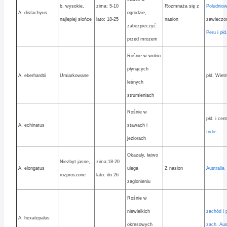
b. wysokie,
zima: 5-10
Rozmnaża się z
Południo
A. distachyus
ogrodzie,
najlepiej słońce
lato: 18-25
nasion
zawleczo
zabezpieczyć
Peru
i
płd
przed mrozem
Rośnie w wolno
płynących
A. eberhardtii
Umiarkowane
płd. Wie
leśnych
strumieniach
Rośnie w
płd. i cen
A. echinatus
stawach i
Indie
jeziorach
Okazały, łatwo
Niezbyt jasne,
zima:18-20
A. elongatus
ulega
Z nasion
Australia
rozproszone
lato: do 26
zaglonieniu
Rośnie w
niewielkich
zachód i p
A. hexatepalus
okresowych
zach. Aust