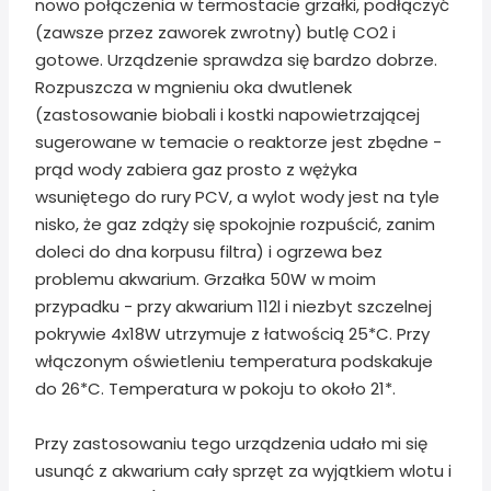
nowo połączenia w termostacie grzałki, podłączyć
(zawsze przez zaworek zwrotny) butlę CO2 i
gotowe. Urządzenie sprawdza się bardzo dobrze.
Rozpuszcza w mgnieniu oka dwutlenek
(zastosowanie biobali i kostki napowietrzającej
sugerowane w temacie o reaktorze jest zbędne -
prąd wody zabiera gaz prosto z wężyka
wsuniętego do rury PCV, a wylot wody jest na tyle
nisko, że gaz zdąży się spokojnie rozpuścić, zanim
doleci do dna korpusu filtra) i ogrzewa bez
problemu akwarium. Grzałka 50W w moim
przypadku - przy akwarium 112l i niezbyt szczelnej
pokrywie 4x18W utrzymuje z łatwością 25*C. Przy
włączonym oświetleniu temperatura podskakuje
do 26*C. Temperatura w pokoju to około 21*.
Przy zastosowaniu tego urządzenia udało mi się
usunąć z akwarium cały sprzęt za wyjątkiem wlotu i