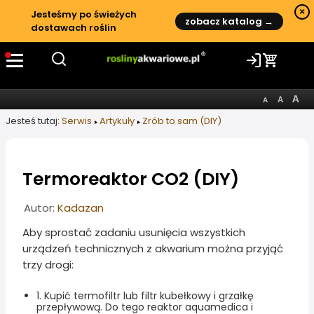
×
Jesteśmy po świeżych
zobacz katalog →
dostawach roślin
Jesteś tutaj:
Serwis
Artykuły
Zrób to sam (DIY)
Termoreaktor CO2 (DIY)
Informacje o artykule
Autor:
Kadazan
Aby sprostać zadaniu usunięcia wszystkich
urządzeń technicznych z akwarium można przyjąć
trzy drogi:
1. Kupić termofiltr lub filtr kubełkowy i grzałkę
przepływową. Do tego reaktor aquamedica i