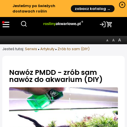
×
Jesteśmy po świeżych
zobacz katalog →
dostawach roślin
Jesteś tutaj:
Serwis
Artykuły
Zrób to sam (DIY)
Nawóz PMDD - zrób sam
nawóz do akwarium (DIY)
Informacje o artykule