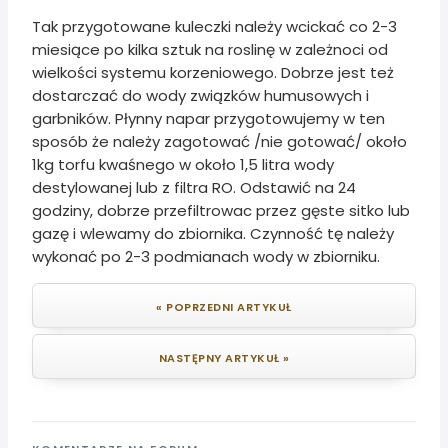
Tak przygotowane kuleczki należy wcickać co 2-3
miesiące po kilka sztuk na roslinę w zależnoci od
wielkości systemu korzeniowego. Dobrze jest też
dostarczać do wody związków humusowych i
garbników. Płynny napar przygotowujemy w ten
sposób że należy zagotować /nie gotować/ około
1kg torfu kwaśnego w około 1,5 litra wody
destylowanej lub z filtra RO. Odstawić na 24
godziny, dobrze przefiltrowac przez gęste sitko lub
gazę i wlewamy do zbiornika. Czynność tę należy
wykonać po 2-3 podmianach wody w zbiorniku.
« POPRZEDNI ARTYKUŁ
NASTĘPNY ARTYKUŁ »