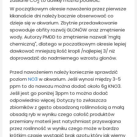
zasilane CO
to dawkę można podwoić.
2
W początkowym okresie nawożenia przez pierwsze
kikanaście dni należy bacznie obserwować co
dzieje się w akwarium. Zbytnie przedawkowanie
spowoduje obfity rozwój GLONÓW oraz zmętnienie
wody. Autorzy PMDD to zmętnienie nazwali 'mgłą
chemiczną", dlatego w poczatkowym okresie lepiej
dawkować mniejszą ilość kropli /najlepiej 3/ niż
doprowadzić do nadmiernego wzrostu glonów.
Przed nawożeniem należy koniecznie sprawdzić
poziom
NO3
w akwarium. Jeśli wynosi między 3-5
ppm to do nawozu można dodać około 6g KNO3.
Jeśli jest go poniżej 3ppm to można dodać
odpowiednio więcej. Dotyczy to zwłaszcza
zbiorników z gęsto obsadzoną roślinnością a małą
obsadą ryb w wyniku czego całość produktów
przemiany materii jest natychmiast przyswajana
przez roslinność w wyniku czego może w bardzo
krótkim czasie wystąpić brak azotu który jak wiemy