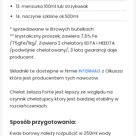
13.
menzurka 100ml lub strzykawak
14.
naczynie szklane ok.500ml
* sprzedawane w litrowych butelkach
** krystaliczny proszek, zawiera 7,5% Fe
/75gFe/1kg/. Zawiera 2 chelatory EDTA i HEEDTA
/podwójnie chelatowany/, 3 lata gwarancji daje
producent.
Składniki te dostepne w firmie
INTERMAG
z Olkusza
która jest producentem tych nawozow.
Chelat żelaza Forte jest lepszy ze względu na
czynnik chelatujacy ktory jest bardziej stabilny w
rozcieńczeniach.
Sposób przygotowania:
Kwas borowy należy rozpuścić w 250ml wody