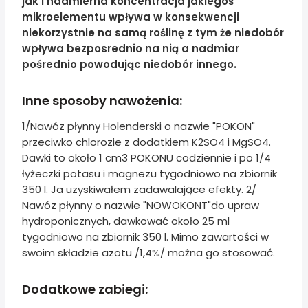
jak i nadmierna koncentracja jakiegoś
mikroelementu wpływa w konsekwencji
niekorzystnie na samą roślinę z tym że niedobór
wpływa bezposrednio na nią a nadmiar
pośrednio powodując niedobór innego.
Inne sposoby nawożenia:
1/Nawóz płynny Holenderski o nazwie "POKON"
przeciwko chlorozie z dodatkiem K2SO4 i MgSO4.
Dawki to około 1 cm3 POKONU codziennie i po 1/4
łyżeczki potasu i magnezu tygodniowo na zbiornik
350 l. Ja uzyskiwałem zadawalające efekty. 2/
Nawóz płynny o nazwie "NOWOKONT"do upraw
hydroponicznych, dawkować około 25 ml
tygodniowo na zbiornik 350 l. Mimo zawartości w
swoim składzie azotu /1,4%/ można go stosować.
Dodatkowe zabiegi: