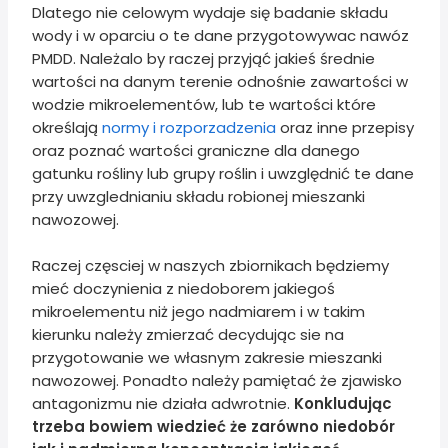
Dlatego nie celowym wydaje się badanie składu
wody i w oparciu o te dane przygotowywac nawóz
PMDD. Należalo by raczej przyjąć jakieś średnie
wartości na danym terenie odnośnie zawartości w
wodzie mikroelementów, lub te wartości które
określają
normy i rozporzadzenia
oraz inne przepisy
oraz poznać wartości graniczne dla danego
gatunku rośliny lub grupy roślin i uwzględnić te dane
przy uwzglednianiu składu robionej mieszanki
nawozowej.
Raczej częsciej w naszych zbiornikach będziemy
mieć doczynienia z niedoborem jakiegoś
mikroelementu niż jego nadmiarem i w takim
kierunku należy zmierzać decydując sie na
przygotowanie we własnym zakresie mieszanki
nawozowej. Ponadto należy pamiętać że zjawisko
antagonizmu nie działa adwrotnie.
Konkludując
trzeba bowiem wiedzieć że zarówno niedobór