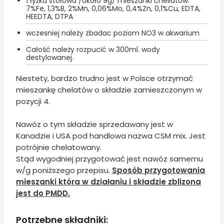
1 łyżka stołowa /około 9g/ mieszanki chellatów:
7%Fe, 1,3%B, 2%Mn, 0,06%Mo, 0,4%Zn, 0,1%Cu, EDTA,
HEEDTA, DTPA
wczesniej należy zbadac poziom NO3 w akwarium
Całość należy rozpucić w 300ml. wody
destylowanej.
Niestety, bardzo trudno jest w Polsce otrzymać
mieszankę chelatów o składzie zamieszczonym w
pozycji 4.
Nawóz o tym składzie sprzedawany jest w
Kanadzie i USA pod handlowa nazwa CSM mix. Jest
potrójnie chelatowany.
Stąd wygodniej przygotować jest nawóz samemu
w/g poniższego przepisu.
Sposób przygotowania
mieszanki która w działaniu i składzie zblizona
jest do PMDD.
Potrzebne składniki: