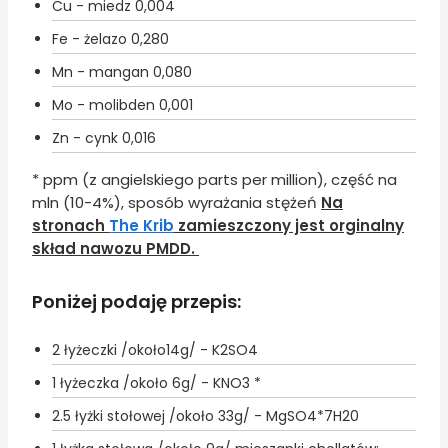
Cu - miedz
0,004
Fe - żelazo
0,280
Mn - mangan
0,080
Mo - molibden
0,001
Zn - cynk
0,016
* ppm (z angielskiego parts per million), część na
mln (10-4%), sposób wyrażania stężeń
Na
stronach
The Krib
zamieszczony jest orginalny
skład nawozu PMDD.
Poniżej podaję przepis:
2 łyżeczki /około14g/ - K2SO4
1 łyżeczka /około 6g/ - KNO3 *
2.5 łyżki stołowej /około 33g/ - MgSO4*7H20