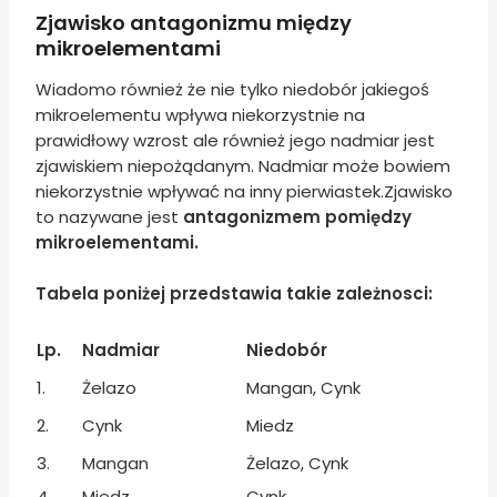
Zjawisko antagonizmu między
mikroelementami
Wiadomo również że nie tylko niedobór jakiegoś
mikroelementu wpływa niekorzystnie na
prawidłowy wzrost ale również jego nadmiar jest
zjawiskiem niepożądanym. Nadmiar może bowiem
niekorzystnie wpływać na inny pierwiastek.Zjawisko
to nazywane jest
antagonizmem pomiędzy
mikroelementami.
Tabela poniżej przedstawia takie zależnosci:
Lp.
Nadmiar
Niedobór
1.
Żelazo
Mangan, Cynk
2.
Cynk
Miedz
3.
Mangan
Żelazo, Cynk
4.
Miedz
Cynk