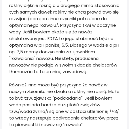
rośliny pięknie rosną a u drugiego mimo stosowania
tych samych dawek rośliny nie chcą prawidłowo się
rozwijać /pomijam inne czynniki potrzebne do
optymalnego rozwoju/. Przyczyna tkwi w odczynie
wody. Jeśli bowiem okaże się że nawóz
chelatowany jest EDTA to jego stabilnosć będzie
optymalna w pH poniżej 6,5. Dlatego w wodzie o pH
np. 7,5 mamy doczynienia ze zjawiskiem
"rozwalania" nawozu. Niestety, producenci
nawozów nie podają w swoim składzie chelatorów
tłumacząc to tajemnicą zawodową.
Również inna może być przyczyna że nawóz w
naszym zbiorniku nie działa a rośliny nie rosną. Może
to być tzw. zjawisko "podkradania". Jeśli bowiem
woda posiada bardzo duzą ilość związków
tzw./woda żyzna/i są one w postaci utlenionej /+3/
to wtedy następuje podkradanie chelatorów przez
te pierwiastki i nawóz się "rozwala".