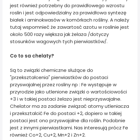
jest również potrzebny do prawidłowego wzrostu
roslin i jest odpowiedzialny za prawidłowa syntezę
białek i aminokwasów w komórkach rośliny. A należy
tutaj wspomnieć że zawartosć azotu w roslinie jest
około 500 razy większa jak żelaza /dotyczy
stosunków wagowych tych pierwiastków/.
Co to sa chelaty?
Są to związki chemiczne służące do
"przekształcenia" pierwiastków do postaci
przyswajalnej przez rosliny np : Fe występuje w
przyrodzie jako utlenione związki o wartościowości
+3 i w takiej postaci żelazo jest nieprzyswajalne.
Chelator ma za zadanie związać atomy utleniacza
i przeksztalcić Fe do postaci +2, dopiero w takiej
postaci jest ono przyswajalne dla roślin. Podobnie
jest z innymi pierwiastkami. Nas interesują prócz Fe
również Co+2, Cu+2, Mn+2 i Zn+2.