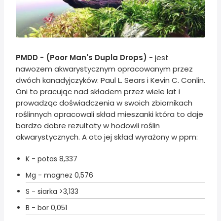
PMDD - (Poor Man's Dupla Drops)
- jest
nawozem akwarystycznym opracowanym przez
dwóch kanadyjczyków: Paul L. Sears i Kevin C. Conlin.
Oni to pracując nad składem przez wiele lat i
prowadząc doświadczenia w swoich zbiornikach
roślinnych opracowali skład mieszanki która to daje
bardzo dobre rezultaty w hodowli roślin
akwarystycznych. A oto jej skład wyrażony w ppm:
K - potas
8,337
Mg - magnez
0,576
S - siarka
>3,133
B - bor
0,051