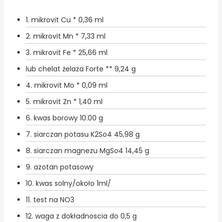
1.
mikrovit Cu *
0,36
ml
2.
mikrovit Mn *
7,33
ml
3.
mikrovit Fe *
25,66
ml
lub
chelat żelaza Forte **
9,24
g
4.
mikrovit Mo *
0,09
ml
5.
mikrovit Zn *
1,40
ml
6.
kwas borowy
10.00
g
7.
siarczan potasu K2So4
45,98
g
8.
siarczan magnezu MgSo4
14,45
g
9.
azotan potasowy
10.
kwas solny/około 1ml/
11.
test na NO3
12.
waga z dokładnoscia do 0,5 g