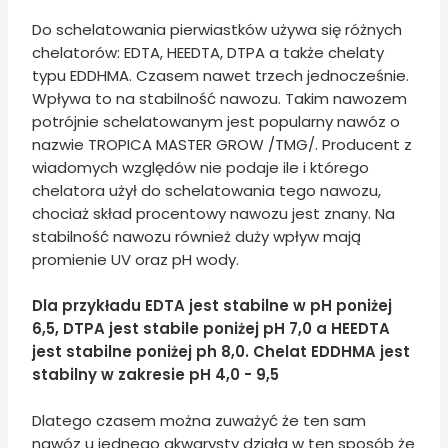
Do schelatowania pierwiastków używa się różnych
chelatorów: EDTA, HEEDTA, DTPA a także chelaty
typu EDDHMA. Czasem nawet trzech jednocześnie.
Wpływa to na stabilność nawozu. Takim nawozem
potrójnie schelatowanym jest popularny nawóz o
nazwie TROPICA MASTER GROW /TMG/. Producent z
wiadomych względów nie podaje ile i którego
chelatora użył do schelatowania tego nawozu,
chociaż skład procentowy nawozu jest znany. Na
stabilność nawozu również duży wpływ mają
promienie UV oraz pH wody.
Dla przykładu EDTA jest stabilne w pH poniżej
6,5, DTPA jest stabile poniżej pH 7,0 a HEEDTA
jest stabilne poniżej ph 8,0. Chelat EDDHMA jest
stabilny w zakresie pH 4,0 -
9,5
Dlatego czasem można zuważyć że ten sam
nawóz u jednego akwarysty działa w ten sposób że