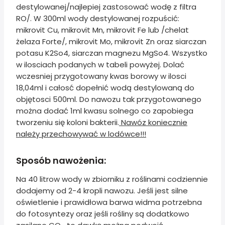
destylowanej/najlepiej zastosować wodę z filtra
RO/. W 300ml wody destylowanej rozpuścić:
mikrovit Cu, mikrovit Mn, mikrovit Fe lub /chelat
żelaza Forte/, mikrovit Mo, mikrovit Zn oraz siarczan
potasu K2So4, siarczan magnezu MgSo4. Wszystko
w ilosciach podanych w tabeli powyżej. Dolać
wczesniej przygotowany kwas borowy w ilosci
18,04ml i całosć dopełnić wodą destylowaną do
objętosci 500ml. Do nawozu tak przygotowanego
można dodać 1ml kwasu solnego co zapobiega
tworzeniu się koloni bakterii.
Nawóz koniecznie
należy przechowywać w lodówce!!!
Sposób nawożenia:
Na 40 litrow wody w zbiorniku z roślinami codziennie
dodajemy od 2-4 kropli nawozu. Jeśli jest silne
oświetlenie i prawidłowa barwa widma potrzebna
do fotosyntezy oraz jeśli rośliny są dodatkowo