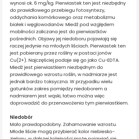
wynosi ok. 6 mg/kg. Pierwiastek ten jest niezbędny
do prawidłowego przebiegu fotosyntezy,
oddychania komórkowego oraz metabolizmu
białek i węglowodanów. Miedź pod względem
mobilności zaliczana jest do pierwiastków
pośrednich. Objawy jej niedoboru pojawiają się
raczej jedynie na młodych liściach. Pierwiastek ten
jest pobierany przez rośliny w postaci jonów
Cu(2+). Najczęściej podaje się go jako Cu-EDTA.
Miedź jest pierwiastkiem niezbędnym do
prawidłowego wzrostu roślin, w nadmiarze jest
jednak bardzo toksyczna. W przypadku wielu
gatunków zakres pomiędzy niedoborem a
nadmiarem jest wąski, łatwo można więc
doprowadzić do przenawożenia tym pierwiastkiem.
Niedobór
Mało prawdopodobny. Zahamowanie wzrostu.
Młode liście mogą przybierać kolor niebiesko-
zielony, w dalszej kolejności może pojawiać się