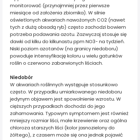
monitorować (przynajmniej przez pierwsze
miesiące od założenia zbiornika). W silnie
oświetlonych akwariach nawożonych CO2 (nawet
tych z dużą obsadą ryb) często zachodzi bowiem
potrzeba podawania azotu. Zazwyczaj stosuje się
dawki od kilku do kilkunastu ppm NO3- na tydzień.
Niski poziom azotanów (na granicy niedoboru)
powoduje intensyfikację koloru u wielu gatunków
roślin o czerwono zabarwionych liściach.
Niedobór
W akwariach roślinnych występuje stosunkowo
często. W przypadku umiarkowanego niedoboru
jedynym objawem jest spowolnienie wzrostu. W
cięższych przypadkach dochodzi do jego
zahamowania. Typowym symptomem jest również
mniejszy rozmiar liści, małe krzewienie oraz ogólna
chloroza starszych liści (kolor jasnozielony do
żółtego), z czasem może się ona jednak pojawić