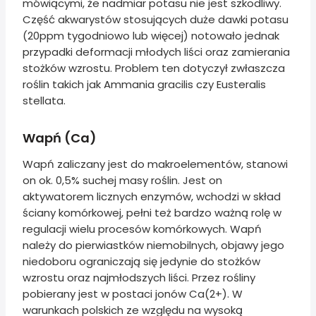
mówiącymi, że nadmiar potasu nie jest szkodliwy.
Część akwarystów stosujących duże dawki potasu
(20ppm tygodniowo lub więcej) notowało jednak
przypadki deformacji młodych liści oraz zamierania
stożków wzrostu. Problem ten dotyczył zwłaszcza
roślin takich jak Ammania gracilis czy Eusteralis
stellata.
Wapń (Ca)
Wapń zaliczany jest do makroelementów, stanowi
on ok. 0,5% suchej masy roślin. Jest on
aktywatorem licznych enzymów, wchodzi w skład
ściany komórkowej, pełni też bardzo ważną rolę w
regulacji wielu procesów komórkowych. Wapń
należy do pierwiastków niemobilnych, objawy jego
niedoboru ograniczają się jedynie do stożków
wzrostu oraz najmłodszych liści. Przez rośliny
pobierany jest w postaci jonów Ca(2+). W
warunkach polskich ze względu na wysoką