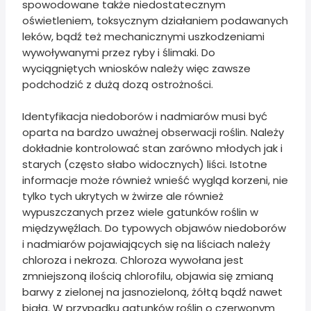
spowodowane także niedostatecznym
oświetleniem, toksycznym działaniem podawanych
leków, bądź też mechanicznymi uszkodzeniami
wywoływanymi przez ryby i ślimaki. Do
wyciągniętych wniosków należy więc zawsze
podchodzić z dużą dozą ostrożności.
Identyfikacja niedoborów i nadmiarów musi być
oparta na bardzo uważnej obserwacji roślin. Należy
dokładnie kontrolować stan zarówno młodych jak i
starych (często słabo widocznych) liści. Istotne
informacje może również wnieść wygląd korzeni, nie
tylko tych ukrytych w żwirze ale również
wypuszczanych przez wiele gatunków roślin w
międzywęźlach. Do typowych objawów niedoborów
i nadmiarów pojawiających się na liściach należy
chloroza i nekroza. Chloroza wywołana jest
zmniejszoną ilością chlorofilu, objawia się zmianą
barwy z zielonej na jasnozieloną, żółtą bądź nawet
białą. W przypadku gatunków roślin o czerwonym