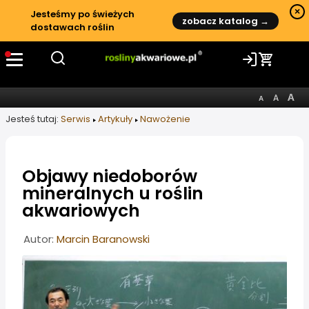
×
Jesteśmy po świeżych
zobacz katalog →
dostawach roślin
Jesteś tutaj:
Serwis
Artykuły
Nawożenie
Objawy niedoborów
mineralnych u roślin
akwariowych
Informacje o artykule
Autor:
Marcin Baranowski