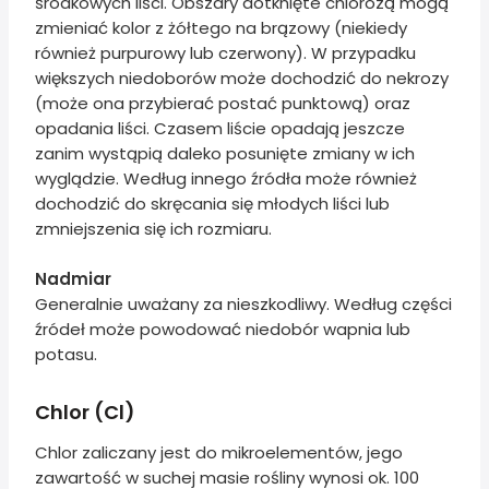
środkowych liści. Obszary dotknięte chlorozą mogą
zmieniać kolor z żółtego na brązowy (niekiedy
również purpurowy lub czerwony). W przypadku
większych niedoborów może dochodzić do nekrozy
(może ona przybierać postać punktową) oraz
opadania liści. Czasem liście opadają jeszcze
zanim wystąpią daleko posunięte zmiany w ich
wyglądzie. Według innego źródła może również
dochodzić do skręcania się młodych liści lub
zmniejszenia się ich rozmiaru.
Nadmiar
Generalnie uważany za nieszkodliwy. Według części
źródeł może powodować niedobór wapnia lub
potasu.
Chlor (Cl)
Chlor zaliczany jest do mikroelementów, jego
zawartość w suchej masie rośliny wynosi ok. 100