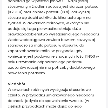
pobierają go w postaci jonów K+. Najczęściej
stosowanym źródłem potasu jest siarczan potasu
(K2SO4) oraz chlorek potasu (KCl). Zazwyczaj
stosuje się dawki od kilku do kilkunastu ppm na
tydzień. W akwariach roślinnych, w których nie
podaje się tego pierwiastka istnieje duże
prawdopodobieństwo wystąpienia jego niedoboru.
Woda wodociągowa zawiera bowiem zazwyczaj
stanowczo za mało potasu w stosunku do
zapotrzebowania roślin. W przypadku gdy
konieczne jest podawanie znacznych ilości KNO3 w
celu utrzymania odpowiedniego poziomu
azotanów raczej nie ma potrzeby dodatkowego
nawożenia potasem.
Niedobór
W akwariach roślinnych występuje stosunkowo
często. W przypadku umiarkowanego niedoboru
dochodzi jedynie do spowolnienia wzrostu (w
ciężkich przypadkach może dojść do jego