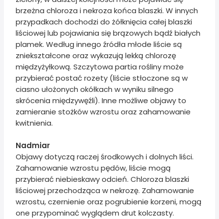
brzeżna chloroza i nekroza końca blaszki. W innych
przypadkach dochodzi do żółknięcia całej blaszki
liściowej lub pojawiania się brązowych bądź białych
plamek. Według innego źródła młode liście są
zniekształcone oraz wykazują lekką chlorozę
międzyżyłkową. Szczytowa partia rośliny może
przybierać postać rozety (liście stłoczone są w
ciasno ułożonych okółkach w wyniku silnego
skrócenia międzywęźli). Inne możliwe objawy to
zamieranie stożków wzrostu oraz zahamowanie
kwitnienia.
Nadmiar
Objawy dotyczą raczej środkowych i dolnych liści.
Zahamowanie wzrostu pędów, liście mogą
przybierać niebieskawy odcień. Chloroza blaszki
liściowej przechodząca w nekrozę. Zahamowanie
wzrostu, czernienie oraz pogrubienie korzeni, mogą
one przypominać wyglądem drut kolczasty.