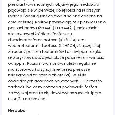
pierwiastków mobilnych, objawy jego niedoboru
pojawiają się w pierwszej kolejności na starszych
liściach (według innego źródła są one obecne na
całej roślinie). Rośliny przyswajają ten pierwiastek w
postaci jonów H2PO4(-) i HPO4(2-). Najczęściej
stosowanymi źródłami fosforu są:
diwodorofosforan potasu (KH2PO4) oraz
wodorofosforan dipotasu (K2HPO4). Najczęściej
zalecany poziom fosforanów to 0,5-1ppm, część
akwarystów uważa jednak, że powinien on wynosić
ok. 2ppm. Poziom tych jonów należy regularnie
monitorować (przynajmniej przez pierwsze
miesiące od założenia zbiornika). W silnie
oświetlonych akwariach nawożonych CO2 często
zachodzi bowiem potrzeba podawania fosforu.
Zazwyczaj stosuje się dawki wynoszące ok. 1ppm
PO4(3-) na tydzień.
Niedobór