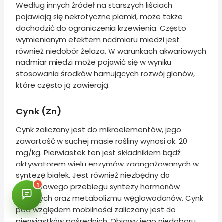
Według innych źródeł na starszych liściach
pojawiają się nekrotyczne plamki, może także
dochodzić do ograniczenia krzewienia. Często
wymienianym efektem nadmiaru miedzi jest
również niedobór żelaza. W warunkach akwariowych
nadmiar miedzi może pojawić się w wyniku
stosowania środków hamujących rozwój glonów,
które często ją zawierają.
Cynk (Zn)
Cynk zaliczany jest do mikroelementów, jego
zawartość w suchej masie rośliny wynosi ok. 20
mg/kg. Pierwiastek ten jest składnikiem bądź
aktywatorem wielu enzymów zaangażowanych w
syntezę białek. Jest również niezbędny do
prawidłowego przebiegu syntezy hormonów
roślinnych oraz metabolizmu węglowodanów. Cynk
pod względem mobilności zaliczany jest do
pierwiastków pośrednich. Objawy jego niedoboru