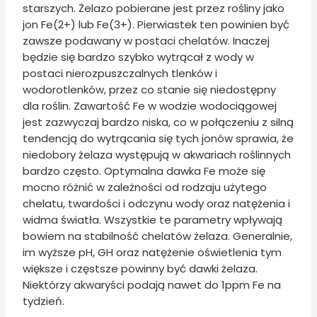
starszych. Żelazo pobierane jest przez rośliny jako
jon Fe(2+) lub Fe(3+). Pierwiastek ten powinien być
zawsze podawany w postaci chelatów. Inaczej
będzie się bardzo szybko wytrącał z wody w
postaci nierozpuszczalnych tlenków i
wodorotlenków, przez co stanie się niedostępny
dla roślin. Zawartość Fe w wodzie wodociągowej
jest zazwyczaj bardzo niska, co w połączeniu z silną
tendencją do wytrącania się tych jonów sprawia, że
niedobory żelaza występują w akwariach roślinnych
bardzo często. Optymalna dawka Fe może się
mocno różnić w zależności od rodzaju użytego
chelatu, twardości i odczynu wody oraz natężenia i
widma światła. Wszystkie te parametry wpływają
bowiem na stabilność chelatów żelaza. Generalnie,
im wyższe pH, GH oraz natężenie oświetlenia tym
większe i częstsze powinny być dawki żelaza.
Niektórzy akwaryści podają nawet do 1ppm Fe na
tydzień.