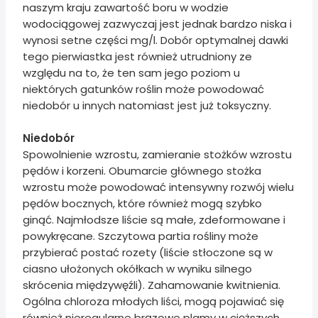
naszym kraju zawartość boru w wodzie
wodociągowej zazwyczaj jest jednak bardzo niska i
wynosi setne części mg/l. Dobór optymalnej dawki
tego pierwiastka jest również utrudniony ze
względu na to, że ten sam jego poziom u
niektórych gatunków roślin może powodować
niedobór u innych natomiast jest już toksyczny.
Niedobór
Spowolnienie wzrostu, zamieranie stożków wzrostu
pędów i korzeni. Obumarcie głównego stożka
wzrostu może powodować intensywny rozwój wielu
pędów bocznych, które również mogą szybko
ginąć. Najmłodsze liście są małe, zdeformowane i
powykręcane. Szczytowa partia rośliny może
przybierać postać rozety (liście stłoczone są w
ciasno ułożonych okółkach w wyniku silnego
skrócenia międzywęźli). Zahamowanie kwitnienia.
Ogólna chloroza młodych liści, mogą pojawiać się
również nieregularne brązowe plamy w cięższych