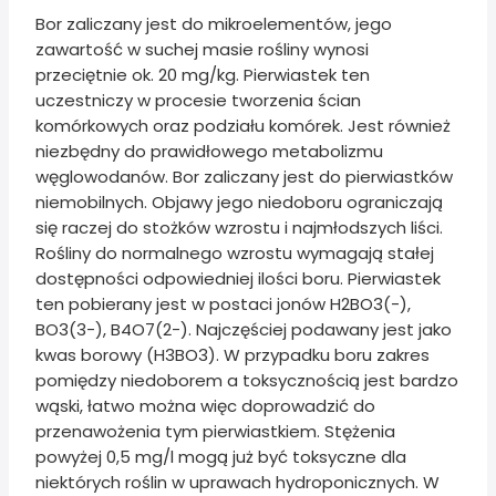
Bor zaliczany jest do mikroelementów, jego
zawartość w suchej masie rośliny wynosi
przeciętnie ok. 20 mg/kg. Pierwiastek ten
uczestniczy w procesie tworzenia ścian
komórkowych oraz podziału komórek. Jest również
niezbędny do prawidłowego metabolizmu
węglowodanów. Bor zaliczany jest do pierwiastków
niemobilnych. Objawy jego niedoboru ograniczają
się raczej do stożków wzrostu i najmłodszych liści.
Rośliny do normalnego wzrostu wymagają stałej
dostępności odpowiedniej ilości boru. Pierwiastek
ten pobierany jest w postaci jonów H2BO3(-),
BO3(3-), B4O7(2-). Najczęściej podawany jest jako
kwas borowy (H3BO3). W przypadku boru zakres
pomiędzy niedoborem a toksycznością jest bardzo
wąski, łatwo można więc doprowadzić do
przenawożenia tym pierwiastkiem. Stężenia
powyżej 0,5 mg/l mogą już być toksyczne dla
niektórych roślin w uprawach hydroponicznych. W