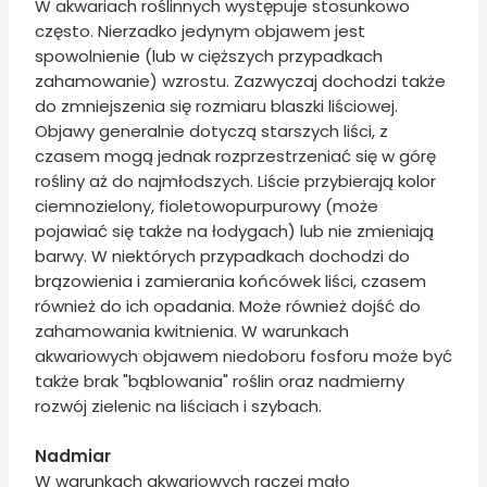
W akwariach roślinnych występuje stosunkowo
często. Nierzadko jedynym objawem jest
spowolnienie (lub w cięższych przypadkach
zahamowanie) wzrostu. Zazwyczaj dochodzi także
do zmniejszenia się rozmiaru blaszki liściowej.
Objawy generalnie dotyczą starszych liści, z
czasem mogą jednak rozprzestrzeniać się w górę
rośliny aż do najmłodszych. Liście przybierają kolor
ciemnozielony, fioletowopurpurowy (może
pojawiać się także na łodygach) lub nie zmieniają
barwy. W niektórych przypadkach dochodzi do
brązowienia i zamierania końcówek liści, czasem
również do ich opadania. Może również dojść do
zahamowania kwitnienia. W warunkach
akwariowych objawem niedoboru fosforu może być
także brak "bąblowania" roślin oraz nadmierny
rozwój zielenic na liściach i szybach.
Nadmiar
W warunkach akwariowych raczej mało