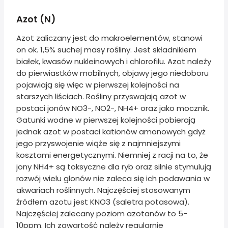
Azot (N)
Azot zaliczany jest do makroelementów, stanowi
on ok. 1,5% suchej masy rośliny. Jest składnikiem
białek, kwasów nukleinowych i chlorofilu. Azot należy
do pierwiastków mobilnych, objawy jego niedoboru
pojawiają się więc w pierwszej kolejności na
starszych liściach. Rośliny przyswajają azot w
postaci jonów NO3-, NO2-, NH4+ oraz jako mocznik.
Gatunki wodne w pierwszej kolejności pobierają
jednak azot w postaci kationów amonowych gdyż
jego przyswojenie wiąże się z najmniejszymi
kosztami energetycznymi. Niemniej z racji na to, że
jony NH4+ są toksyczne dla ryb oraz silnie stymulują
rozwój wielu glonów nie zaleca się ich podawania w
akwariach roślinnych. Najczęściej stosowanym
źródłem azotu jest KNO3 (saletra potasowa).
Najczęściej zalecany poziom azotanów to 5-
10ppm. Ich zawartość należy regularnie