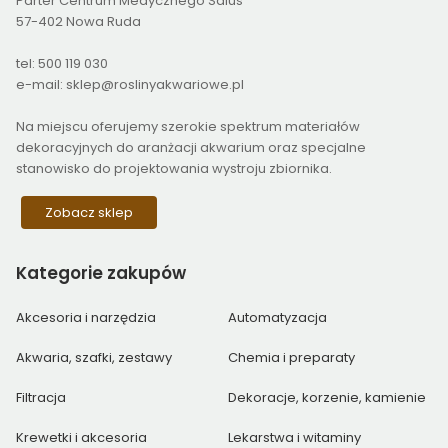
Parter Centrum Medycznego Salus
57-402 Nowa Ruda
tel: 500 119 030
e-mail: sklep@roslinyakwariowe.pl
Na miejscu oferujemy szerokie spektrum materiałów
dekoracyjnych do aranżacji akwarium oraz specjalne
stanowisko do projektowania wystroju zbiornika.
Zobacz sklep
Kategorie
zakupów
Akcesoria i narzędzia
Automatyzacja
Akwaria, szafki, zestawy
Chemia i preparaty
Filtracja
Dekoracje, korzenie, kamienie
Krewetki i akcesoria
Lekarstwa i witaminy