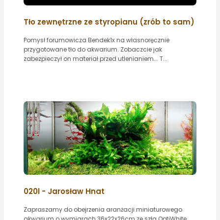
Tło zewnętrzne ze styropianu (zrób to sam)
Pomysł forumowicza Bendek1x na własnoręcznie
przygotowane tło do akwarium. Zobaczcie jak
zabezpieczył on materiał przed utlenianiem... T...
020l - Jarosław Hnat
Zapraszamy do obejrzenia aranżacji miniaturowego
akwarium o wymiarach 36x22x26cm ze szła OptiWhite.