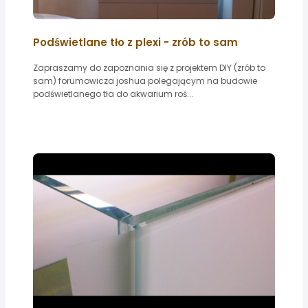
Podświetlane tło z plexi - zrób to sam
Zapraszamy do zapoznania się z projektem DIY (zrób to
sam) forumowicza joshua polegającym na budowie
podświetlanego tła do akwarium roś...