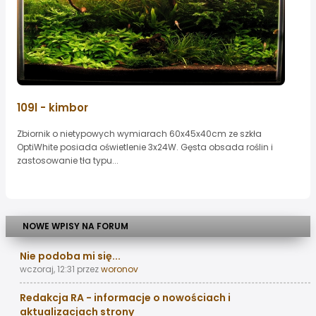
109l - kimbor
Zbiornik o nietypowych wymiarach 60x45x40cm ze szkła
OptiWhite posiada oświetlenie 3x24W. Gęsta obsada roślin i
zastosowanie tła typu...
NOWE WPISY NA FORUM
Nie podoba mi się...
wczoraj, 12:31
przez
woronov
Redakcja RA - informacje o nowościach i
aktualizacjach strony