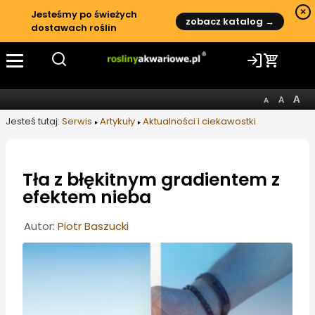
×
Jesteśmy po świeżych
zobacz katalog →
dostawach roślin
Jesteś tutaj:
Serwis
Artykuły
Aktualności i ciekawostki
Tła z błękitnym gradientem z
efektem nieba
Informacje o artykule
Autor:
Piotr Baszucki