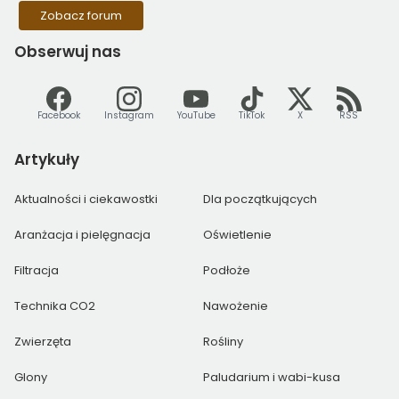
Zobacz forum
Obserwuj
nas
Facebook
Instagram
YouTube
TikTok
X
RSS
Artykuły
Aktualności i ciekawostki
Dla początkujących
Aranżacja i pielęgnacja
Oświetlenie
Filtracja
Podłoże
Technika CO2
Nawożenie
Zwierzęta
Rośliny
Glony
Paludarium i wabi-kusa