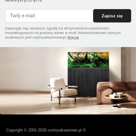
akwarystycznymi.
Zapisz się
Zapisując się, wyrażasz zgodę na otrzymywanie wiadomości
marketingowych na podany adres e-mail. Administratorem danych
osobowych jest roslinyakwariowe.pl.
Więcej
Copyright © 2001-2026 roslinyakwariowe.pl ®