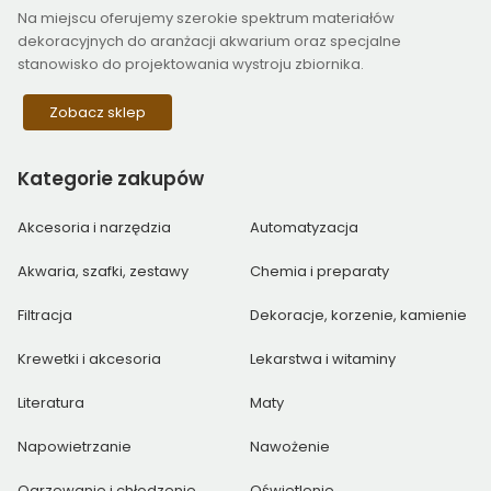
Na miejscu oferujemy szerokie spektrum materiałów
dekoracyjnych do aranżacji akwarium oraz specjalne
stanowisko do projektowania wystroju zbiornika.
Zobacz sklep
Kategorie
zakupów
Akcesoria i narzędzia
Automatyzacja
Akwaria, szafki, zestawy
Chemia i preparaty
Filtracja
Dekoracje, korzenie, kamienie
Krewetki i akcesoria
Lekarstwa i witaminy
Literatura
Maty
Napowietrzanie
Nawożenie
Ogrzewanie i chłodzenie
Oświetlenie