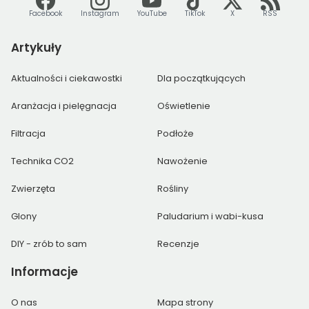
Facebook
Instagram
YouTube
TikTok
X
RSS
Artykuły
Aktualności i ciekawostki
Dla początkujących
Aranżacja i pielęgnacja
Oświetlenie
Filtracja
Podłoże
Technika CO2
Nawożenie
Zwierzęta
Rośliny
Glony
Paludarium i wabi-kusa
DIY - zrób to sam
Recenzje
Informacje
O nas
Mapa strony