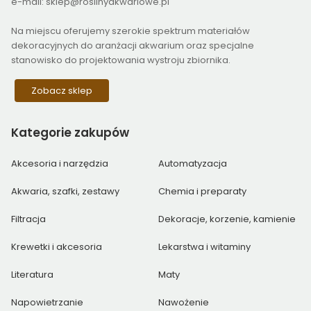
e-mail: sklep@roslinyakwariowe.pl
Na miejscu oferujemy szerokie spektrum materiałów
dekoracyjnych do aranżacji akwarium oraz specjalne
stanowisko do projektowania wystroju zbiornika.
Zobacz sklep
Kategorie
zakupów
Akcesoria i narzędzia
Automatyzacja
Akwaria, szafki, zestawy
Chemia i preparaty
Filtracja
Dekoracje, korzenie, kamienie
Krewetki i akcesoria
Lekarstwa i witaminy
Literatura
Maty
Napowietrzanie
Nawożenie