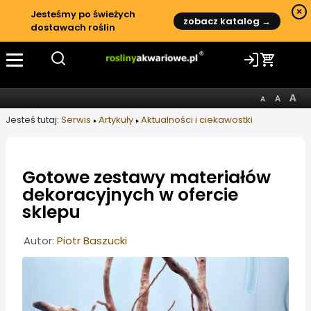
×
Jesteśmy po świeżych
zobacz katalog →
dostawach roślin
Jesteś tutaj:
Serwis
Artykuły
Aktualności i ciekawostki
Gotowe zestawy materiałów
dekoracyjnych w ofercie
sklepu
Informacje o artykule
Autor:
Piotr Baszucki