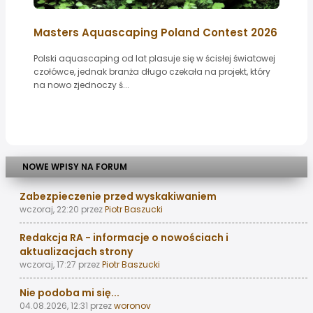
Masters Aquascaping Poland Contest 2026
Polski aquascaping od lat plasuje się w ścisłej światowej
czołówce, jednak branża długo czekała na projekt, który
na nowo zjednoczy ś...
NOWE WPISY NA FORUM
Zabezpieczenie przed wyskakiwaniem
wczoraj, 22:20
przez
Piotr Baszucki
Redakcja RA - informacje o nowościach i
aktualizacjach strony
wczoraj, 17:27
przez
Piotr Baszucki
Nie podoba mi się...
04.08.2026, 12:31
przez
woronov