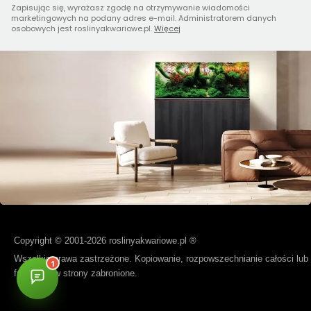
Zapisując się, wyrażasz zgodę na otrzymywanie wiadomości
marketingowych na podany adres e-mail. Administratorem danych
osobowych jest roslinyakwariowe.pl.
Więcej
Copyright © 2001-2026 roslinyakwariowe.pl ®
Wszelkie prawa zastrzeżone. Kopiowanie, rozpowszechnianie całości lub
fragmentów strony zabronione.