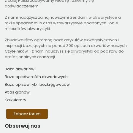
z całej Polski zdobywamy wiedzę i dzielimy się
doświadczeniem.
Z nami nadążysz za najnowszymi trendami w akwarystyce a
także spędzisz miło czas w towarzystwie podobnych Tobie
miłośników akwarystyki.
Zbudowaliśmy ogromną bazę artykułów akwarystycznych i
inspiracji bazujących na ponad 300 opisach akwariów naszych
Czytelników - z nami nauczysz się akwarystyki od podstaw do
profesjonalnych aranżacji.
Baza akwariów
Baza opisów roślin akwariowych
Baza opisów ryb i bezkręgowców
Atlas glonów
Kalkulatory
Zobacz forum
Obserwuj
nas