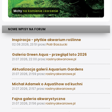
Mchy
na kamienie i korzenie
NOWE WPISY NA FORUM
Inspiracja - płytkie akwarium roślinne
02.08.2026, 23:51
przez
Piotr Baszucki
Galeria Green Aqua - przegląd lato 2026
21.07.2026, 22:00
przez
roslinyakwariowe.pl
Aktualizacja galerii Aquarium Gardens
21.07.2026, 21:59
przez
roslinyakwariowe.pl
Michał Adamek o AquaShow od kuchni
21.07.2026, 21:57
przez
roslinyakwariowe.pl
Fajna galeria akwarystyczna
21.07.2026, 21:56
przez
roslinyakwariowe.pl