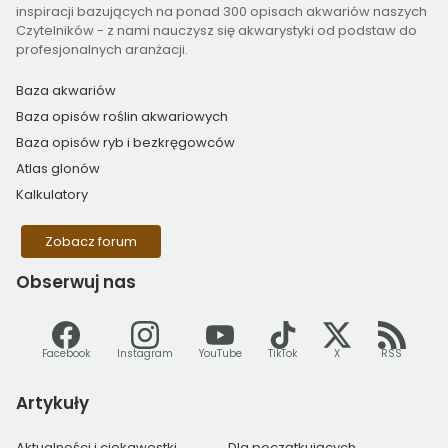
inspiracji bazujących na ponad 300 opisach akwariów naszych
Czytelników - z nami nauczysz się akwarystyki od podstaw do
profesjonalnych aranżacji.
Baza akwariów
Baza opisów roślin akwariowych
Baza opisów ryb i bezkręgowców
Atlas glonów
Kalkulatory
Zobacz forum
Obserwuj
nas
Facebook
Instagram
YouTube
TikTok
X
RSS
Artykuły
Aktualności i ciekawostki
Dla początkujących