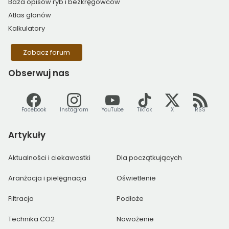
Baza opisów ryb i bezkręgowców
Atlas glonów
Kalkulatory
Zobacz forum
Obserwuj
nas
Facebook
Instagram
YouTube
TikTok
X
RSS
Artykuły
Aktualności i ciekawostki
Dla początkujących
Aranżacja i pielęgnacja
Oświetlenie
Filtracja
Podłoże
Technika CO2
Nawożenie