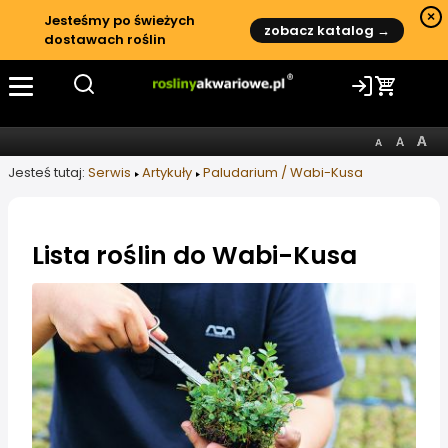
×
Jesteśmy po świeżych
zobacz katalog →
dostawach roślin
Jesteś tutaj:
Serwis
Artykuły
Paludarium / Wabi-Kusa
Lista roślin do Wabi-Kusa
Informacje o artykule