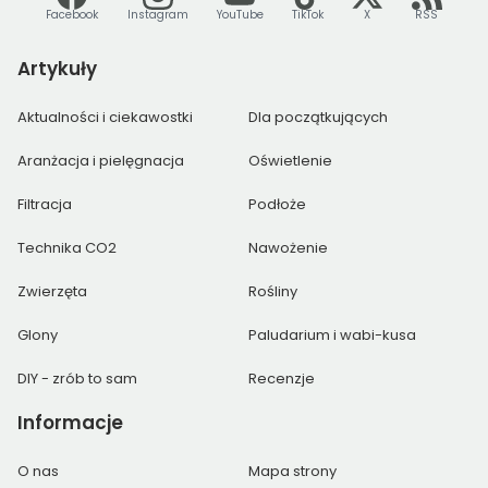
Facebook
Instagram
YouTube
TikTok
X
RSS
Artykuły
Aktualności i ciekawostki
Dla początkujących
Aranżacja i pielęgnacja
Oświetlenie
Filtracja
Podłoże
Technika CO2
Nawożenie
Zwierzęta
Rośliny
Glony
Paludarium i wabi-kusa
DIY - zrób to sam
Recenzje
Informacje
O nas
Mapa strony