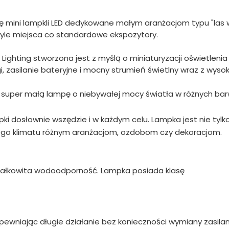
ię mini lampkli LED dedykowane małym aranżacjom typu "las 
a tyle miejsca co standardowe ekspozytory.
r Lighting stworzona jest z myślą o miniaturyzacji oświetlenia
, zasilanie bateryjne i mocny strumień świetlny wraz z wyso
ć super małą lampę o niebywałej mocy światła w różnych ba
ki dosłownie wszędzie i w każdym celu. Lampka jest nie tylk
ego klimatu różnym aranżacjom, ozdobom czy dekoracjom.
ej całkowita wodoodporność. Lampka posiada klasę
ewniając długie działanie bez konieczności wymiany zasilan