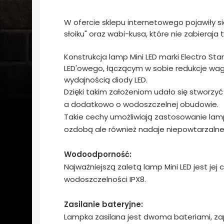
W ofercie sklepu internetowego pojawiły s
słoiku" oraz wabi-kusa, które nie zabieraj
Konstrukcja lamp Mini LED marki Electro Sta
LED'owego, łączącym w sobie redukcje wagi
wydajnością diody LED.
Dzięki takim założeniom udało się stworzy
a dodatkowo o wodoszczelnej obudowie.
Takie cechy umożliwiają zastosowanie lamp
ozdobą ale również nadaje niepowtarzaln
Wodoodporność:
Najważniejszą zaletą lamp Mini LED jest j
wodoszczelności IPX8.
Zasilanie bateryjne:
Lampka zasilana jest dwoma bateriami, zap