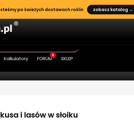
steśmy po świeżych dostawach roślin
zobacz katalog →
5
Kalkulatory
FORUM
SKLEP
usa i lasów w słoiku