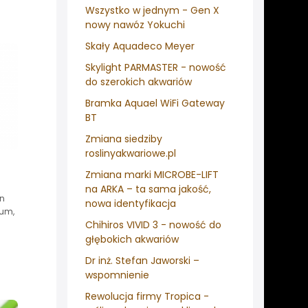
Wszystko w jednym - Gen X
nowy nawóz Yokuchi
Skały Aquadeco Meyer
Skylight PARMASTER - nowość
do szerokich akwariów
Bramka Aquael WiFi Gateway
BT
Zmiana siedziby
roslinyakwariowe.pl
Zmiana marki MICROBE-LIFT
na ARKA – ta sama jakość,
in
nowa identyfikacja
um,
Chihiros VIVID 3 - nowość do
głębokich akwariów
Dr inż. Stefan Jaworski –
wspomnienie
Rewolucja firmy Tropica -