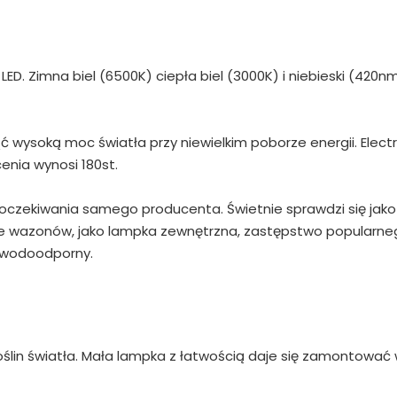
d LED. Zimna biel (6500K) ciepła biel (3000K) i niebieski (420nm
wysoką moc światła przy niewielkim poborze energii. Elect
enia wynosi 180st.
ł oczekiwania samego producenta. Świetnie sprawdzi się jako
enie wazonów, jako lampka zewnętrzna, zastępstwo popularn
ie wodoodporny.
oślin światła. Mała lampka z łatwością daje się zamontować