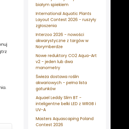
białym spiekiem
International Aquatic Plants
Layout Contest 2026 - ruszyły
zgłoszenia
Interzoo 2026 - nowości
akwarystyczne z targów w
onuj
Norymberdze
ątrz
Nowe reduktory CO2 Aqua-Art
v2 - jeden lub dwa
manometry
Świeża dostawa roślin
akwariowych - pełna lista
ia.
gatunków
Aquael Leddy Slim BT -
inteligentne belki LED z WRGB i
UV-A
Masters Aquascaping Poland
Contest 2026