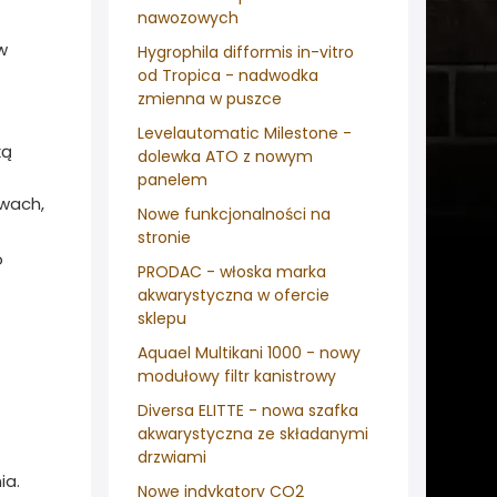
nawozowych
w
Hygrophila difformis in-vitro
od Tropica - nadwodka
zmienna w puszce
Levelautomatic Milestone -
ką
dolewka ATO z nowym
panelem
rwach,
Nowe funkcjonalności na
stronie
o
PRODAC - włoska marka
akwarystyczna w ofercie
sklepu
Aquael Multikani 1000 - nowy
modułowy filtr kanistrowy
Diversa ELITTE - nowa szafka
akwarystyczna ze składanymi
drzwiami
ia.
Nowe indykatory CO2