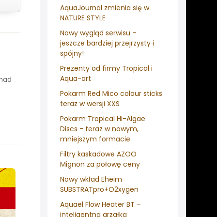
AquaJournal zmienia się w
NATURE STYLE
Nowy wygląd serwisu –
jeszcze bardziej przejrzysty i
spójny!
Prezenty od firmy Tropical i
Aqua-art
onad
Pokarm Red Mico colour sticks
teraz w wersji XXS
Pokarm Tropical Hi-Algae
Discs - teraz w nowym,
mniejszym formacie
Filtry kaskadowe AZOO
Mignon za połowę ceny
Nowy wkład Eheim
SUBSTRATpro+O2xygen
Aquael Flow Heater BT –
inteligentna grzałka