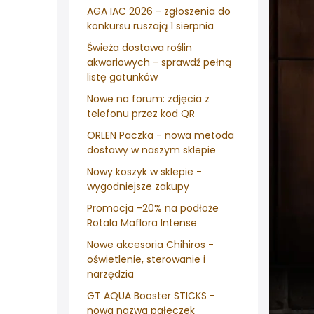
AGA IAC 2026 - zgłoszenia do
konkursu ruszają 1 sierpnia
Świeża dostawa roślin
akwariowych - sprawdź pełną
listę gatunków
Nowe na forum: zdjęcia z
telefonu przez kod QR
ORLEN Paczka - nowa metoda
dostawy w naszym sklepie
Nowy koszyk w sklepie -
wygodniejsze zakupy
Promocja -20% na podłoże
Rotala Maflora Intense
Nowe akcesoria Chihiros -
oświetlenie, sterowanie i
narzędzia
GT AQUA Booster STICKS -
nowa nazwa pałeczek