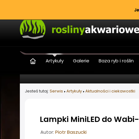
Je
Artykuły
Galerie
Baza ryb i roślin
Jesteś tutaj:
Serwis
Artykuły
Aktualności i ciekawostki
Lampki MiniLED do Wabi-k
Informacje o artykule
Autor:
Piotr Baszucki