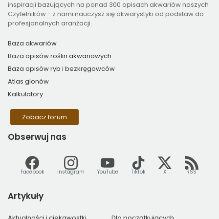
inspiracji bazujących na ponad 300 opisach akwariów naszych
Czytelników - z nami nauczysz się akwarystyki od podstaw do
profesjonalnych aranżacji.
Baza akwariów
Baza opisów roślin akwariowych
Baza opisów ryb i bezkręgowców
Atlas glonów
Kalkulatory
Zobacz forum
Obserwuj
nas
Facebook
Instagram
YouTube
TikTok
X
RSS
Artykuły
Aktualności i ciekawostki
Dla początkujących