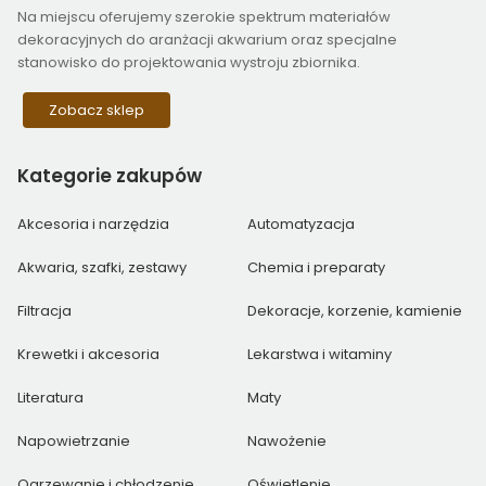
Na miejscu oferujemy szerokie spektrum materiałów
dekoracyjnych do aranżacji akwarium oraz specjalne
stanowisko do projektowania wystroju zbiornika.
Zobacz sklep
Kategorie
zakupów
Akcesoria i narzędzia
Automatyzacja
Akwaria, szafki, zestawy
Chemia i preparaty
Filtracja
Dekoracje, korzenie, kamienie
Krewetki i akcesoria
Lekarstwa i witaminy
Literatura
Maty
Napowietrzanie
Nawożenie
Ogrzewanie i chłodzenie
Oświetlenie