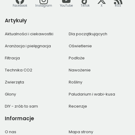
Facebook
Instagram
YouTube
TikTok
X
RSS
Artykuły
Aktualności i ciekawostki
Dla początkujących
Aranżacja i pielęgnacja
Oświetlenie
Filtracja
Podłoże
Technika CO2
Nawożenie
Zwierzęta
Rośliny
Glony
Paludarium i wabi-kusa
DIY - zrób to sam
Recenzje
Informacje
O nas
Mapa strony