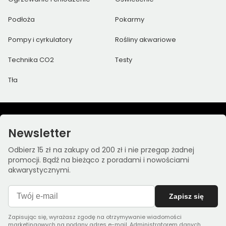
Podłoża
Pokarmy
Pompy i cyrkulatory
Rośliny akwariowe
Technika CO2
Testy
Tła
Newsletter
Odbierz 15 zł na zakupy od 200 zł i nie przegap żadnej
promocji. Bądź na bieżąco z poradami i nowościami
akwarystycznymi.
Zapisz się
Zapisując się, wyrażasz zgodę na otrzymywanie wiadomości
marketingowych na podany adres e-mail. Administratorem danych