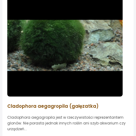
Cladophora aegagropila (gałęzatka)
Cladophora aegagropila jest w rzeczywistości reprezentantem
glonów. Nie porasta jednak innych roślin ani szyb akwarium czy
urządzeń...