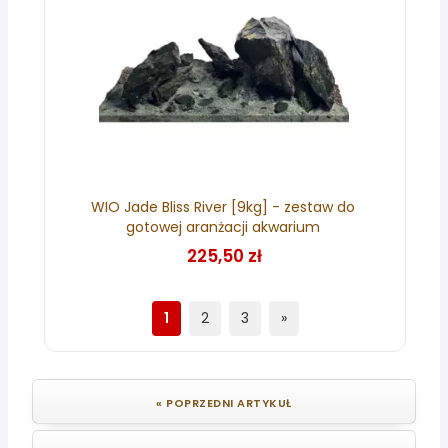
WIO Jade Bliss River [9kg] - zestaw do
gotowej aranżacji akwarium
225,50 zł
1
2
3
»
« POPRZEDNI ARTYKUŁ