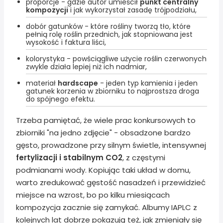
proporcje - gdzie autor umieścił
punkt centralny
kompozycji
i jak wykorzystał zasadę trójpodziału,
dobór gatunków - które rośliny tworzą tło, które
pełnią rolę roślin przednich, jak stopniowana jest
wysokość i faktura liści,
kolorystyka - powściągliwe użycie roślin czerwonych
zwykle działa lepiej niż ich nadmiar,
materiał
hardscape
- jeden typ kamienia i jeden
gatunek korzenia w zbiorniku to najprostsza droga
do spójnego efektu.
Trzeba pamiętać, że wiele prac konkursowych to
zbiorniki "na jedno zdjęcie" - obsadzone bardzo
gęsto, prowadzone przy silnym świetle, intensywnej
fertylizacji i stabilnym CO2
, z częstymi
podmianami wody. Kopiując taki układ w domu,
warto zredukować gęstość nasadzeń i przewidzieć
miejsce na wzrost, bo po kilku miesiącach
kompozycja zacznie się zamykać. Albumy IAPLC z
kolejnych lat dobrze pokazują też, jak zmieniały się