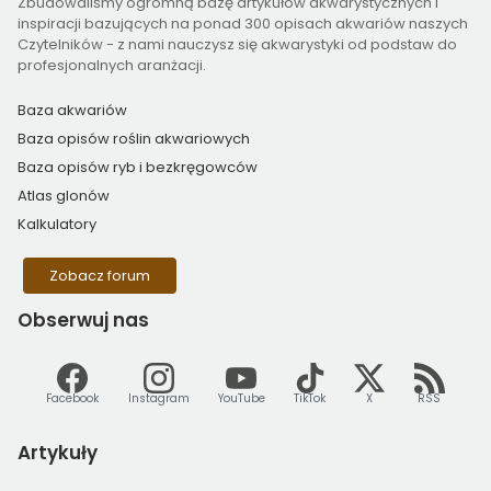
Zbudowaliśmy ogromną bazę artykułów akwarystycznych i
inspiracji bazujących na ponad 300 opisach akwariów naszych
Czytelników - z nami nauczysz się akwarystyki od podstaw do
profesjonalnych aranżacji.
Baza akwariów
Baza opisów roślin akwariowych
Baza opisów ryb i bezkręgowców
Atlas glonów
Kalkulatory
Zobacz forum
Obserwuj
nas
Facebook
Instagram
YouTube
TikTok
X
RSS
Artykuły