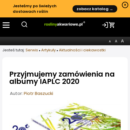
×
Jesteśmy po świeżych
zobacz katalog →
dostawach roślin
Jesteś tutaj:
Serwis
Artykuły
Aktualności i ciekawostki
Przyjmujemy zamówienia na
albumy IAPLC 2020
Informacje o artykule
Autor:
Piotr Baszucki