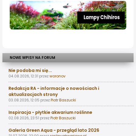
NOWE WPISY NA FORUM
Nie podoba mi się...
04.08.2026, 12:31
przez
woronov
Redakcja RA - informacje o nowościach i
aktualizacjach strony
03.08.2026, 12:05
przez
Piotr Baszucki
Inspiracja - płytkie akwarium roślinne
02.08.2026, 23:51
przez
Piotr Baszucki
Galeria Green Aqua - przegląd lato 2026
21.07.2026, 22:00
przez
roslinyakwariowe.pl