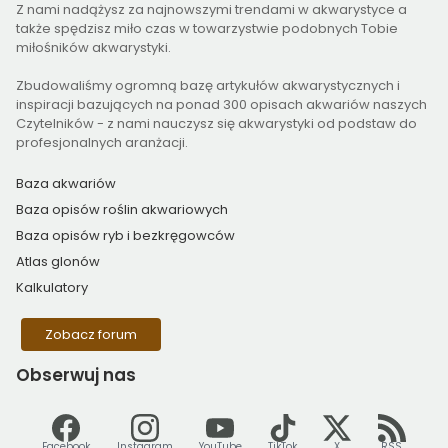
Z nami nadążysz za najnowszymi trendami w akwarystyce a
także spędzisz miło czas w towarzystwie podobnych Tobie
miłośników akwarystyki.
Zbudowaliśmy ogromną bazę artykułów akwarystycznych i
inspiracji bazujących na ponad 300 opisach akwariów naszych
Czytelników - z nami nauczysz się akwarystyki od podstaw do
profesjonalnych aranżacji.
Baza akwariów
Baza opisów roślin akwariowych
Baza opisów ryb i bezkręgowców
Atlas glonów
Kalkulatory
Zobacz forum
Obserwuj
nas
Facebook
Instagram
YouTube
TikTok
X
RSS