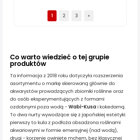
1
2
3
»
Co warto wiedzieć o tej grupie
produktów
Ta informacja z 2018 roku dotyczyła rozszerzenia
asortymentu o markę skierowaną głównie do
akwarystów prowadzących zbiorniki roślinne oraz
do osób eksperymentujących z formami
ozdobnymi poza wodą -
Wabi-Kusa
i kokedamą.
To dwa nurty wywodzące się z japońskiej estetyki:
pierwszy to kula z podłoża obsadzona roślinami
akwariowymi w formie emersyjnej (nad wodą),
drugi - korzenie owinięte mchem, bez klasycznej