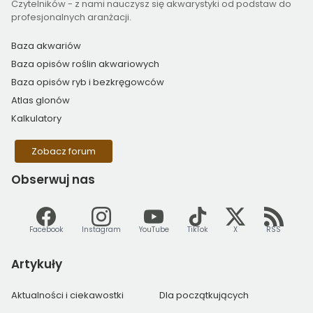
Czytelników - z nami nauczysz się akwarystyki od podstaw do
profesjonalnych aranżacji.
Baza akwariów
Baza opisów roślin akwariowych
Baza opisów ryb i bezkręgowców
Atlas glonów
Kalkulatory
Zobacz forum
Obserwuj
nas
Facebook
Instagram
YouTube
TikTok
X
RSS
Artykuły
Aktualności i ciekawostki
Dla początkujących