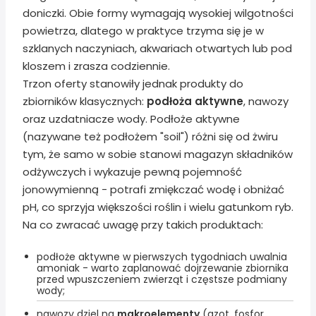
doniczki. Obie formy wymagają wysokiej wilgotności
powietrza, dlatego w praktyce trzyma się je w
szklanych naczyniach, akwariach otwartych lub pod
kloszem i zrasza codziennie.
Trzon oferty stanowiły jednak produkty do
zbiorników klasycznych:
podłoża aktywne
, nawozy
oraz uzdatniacze wody. Podłoże aktywne
(nazywane też podłożem "soil") różni się od żwiru
tym, że samo w sobie stanowi magazyn składników
odżywczych i wykazuje pewną pojemność
jonowymienną - potrafi zmiękczać wodę i obniżać
pH, co sprzyja większości roślin i wielu gatunkom ryb.
Na co zwracać uwagę przy takich produktach:
podłoże aktywne w pierwszych tygodniach uwalnia
amoniak - warto zaplanować dojrzewanie zbiornika
przed wpuszczeniem zwierząt i częstsze podmiany
wody;
nawozy dziel na
makroelementy
(azot, fosfor,