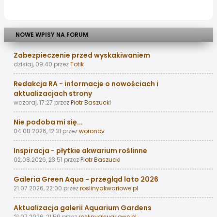
NOWE WPISY NA FORUM
Zabezpieczenie przed wyskakiwaniem
dzisiaj, 09:40
przez
Totik
Redakcja RA - informacje o nowościach i
aktualizacjach strony
wczoraj, 17:27
przez
Piotr Baszucki
Nie podoba mi się...
04.08.2026, 12:31
przez
woronov
Inspiracja - płytkie akwarium roślinne
02.08.2026, 23:51
przez
Piotr Baszucki
Galeria Green Aqua - przegląd lato 2026
21.07.2026, 22:00
przez
roslinyakwariowe.pl
Aktualizacja galerii Aquarium Gardens
21.07.2026, 21:59
przez
roslinyakwariowe.pl