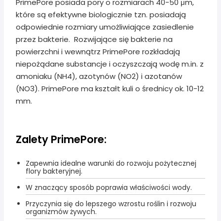
PrimePore posiada pory o rozmiarach 40-50 μm,
które są efektywne biologicznie tzn. posiadają
odpowiednie rozmiary umożliwiające zasiedlenie
przez bakterie. Rozwijające się bakterie na
powierzchni i wewnątrz PrimePore rozkładają
niepożądane substancje i oczyszczają wodę m.in. z
amoniaku (NH4), azotynów (NO2) i azotanów
(NO3). PrimePore ma kształt kuli o średnicy ok. 10-12
mm.
Zalety PrimePore:
Zapewnia idealne warunki do rozwoju pożytecznej
flory bakteryjnej.
W znaczący sposób poprawia właściwości wody.
Przyczynia się do lepszego wzrostu roślin i rozwoju
organizmów żywych.