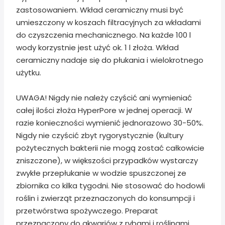
zastosowaniem. Wkład ceramiczny musi być
umieszczony w koszach filtracyjnych za wkładami
do czyszczenia mechanicznego. Na każde 100 l
wody korzystnie jest użyć ok. 1 l złoża. Wkład
ceramiczny nadaje się do płukania i wielokrotnego
użytku.
UWAGA! Nigdy nie należy czyścić ani wymieniać
całej ilości złoża HyperPore w jednej operacji. W
razie konieczności wymienić jednorazowo 30-50%.
Nigdy nie czyścić zbyt rygorystycznie (kultury
pożytecznych bakterii nie mogą zostać całkowicie
zniszczone), w większości przypadków wystarczy
zwykłe przepłukanie w wodzie spuszczonej ze
zbiornika co kilka tygodni. Nie stosować do hodowli
roślin i zwierząt przeznaczonych do konsumpcji i
przetwórstwa spożywczego. Preparat
przeznaczony do akwariów z rybami i roślinami