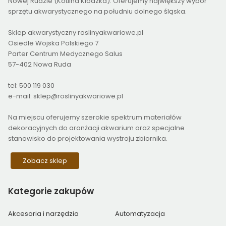
Nowej Rudzie (Kotlina Kłodzka). Oferujemy największy wybór
sprzętu akwarystycznego na południu dolnego śląska.
Sklep akwarystyczny roslinyakwariowe.pl
Osiedle Wojska Polskiego 7
Parter Centrum Medycznego Salus
57-402 Nowa Ruda
tel: 500 119 030
e-mail: sklep@roslinyakwariowe.pl
Na miejscu oferujemy szerokie spektrum materiałów
dekoracyjnych do aranżacji akwarium oraz specjalne
stanowisko do projektowania wystroju zbiornika.
Zobacz sklep
Kategorie
zakupów
Akcesoria i narzędzia
Automatyzacja