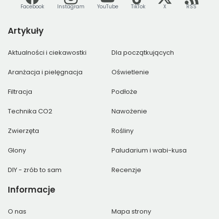
Facebook
Instagram
YouTube
TikTok
X
RSS
Artykuły
Aktualności i ciekawostki
Dla początkujących
Aranżacja i pielęgnacja
Oświetlenie
Filtracja
Podłoże
Technika CO2
Nawożenie
Zwierzęta
Rośliny
Glony
Paludarium i wabi-kusa
DIY - zrób to sam
Recenzje
Informacje
O nas
Mapa strony