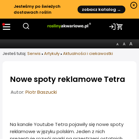
×
Jesteśmy po świeżych
zobacz katalog →
dostawach roślin
Jesteś tutaj:
Serwis
Artykuły
Aktualności i ciekawostki
Nowe spoty reklamowe Tetra
Informacje o artykule
Autor:
Piotr Baszucki
Na kanale Youtube Tetra pojawiły się nowe spoty
reklamowe w języku polskim. Jeden z nich
prezentuje rozwój marki na przestrzeni ostatnich