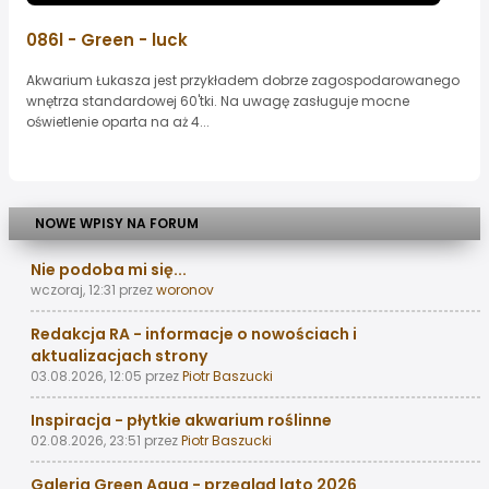
086l - Green - luck
Akwarium Łukasza jest przykładem dobrze zagospodarowanego
wnętrza standardowej 60'tki. Na uwagę zasługuje mocne
oświetlenie oparta na aż 4...
NOWE WPISY NA FORUM
Nie podoba mi się...
wczoraj, 12:31
przez
woronov
Redakcja RA - informacje o nowościach i
aktualizacjach strony
03.08.2026, 12:05
przez
Piotr Baszucki
Inspiracja - płytkie akwarium roślinne
02.08.2026, 23:51
przez
Piotr Baszucki
Galeria Green Aqua - przegląd lato 2026