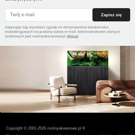
Zapisz się
Zapisując się, wyrażasz zgodę na otrzymywanie wiadomości
marketingowych na podany adres e-mail. Administratorem danych
osobowych jest roslinyakwariowe.pl.
Więcej
Copyright © 2001-2026 roslinyakwariowe.pl ®