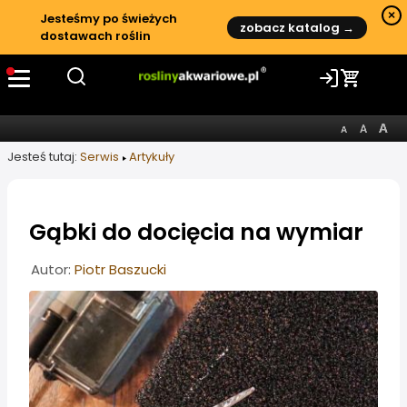
×
Jesteśmy po świeżych
zobacz katalog →
dostawach roślin
Jesteś tutaj:
Serwis
Artykuły
Gąbki do docięcia na wymiar
Informacje o artykule
Autor:
Piotr Baszucki