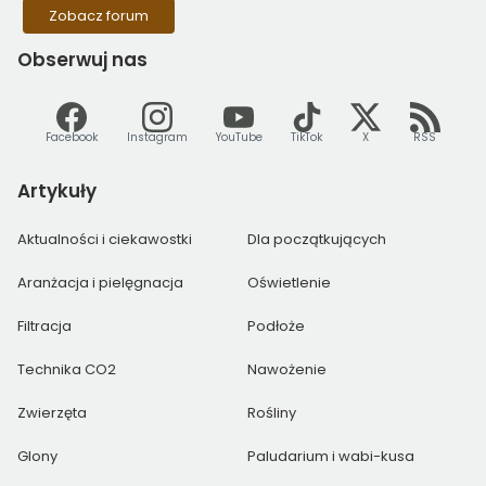
Zobacz forum
Obserwuj
nas
Facebook
Instagram
YouTube
TikTok
X
RSS
Artykuły
Aktualności i ciekawostki
Dla początkujących
Aranżacja i pielęgnacja
Oświetlenie
Filtracja
Podłoże
Technika CO2
Nawożenie
Zwierzęta
Rośliny
Glony
Paludarium i wabi-kusa