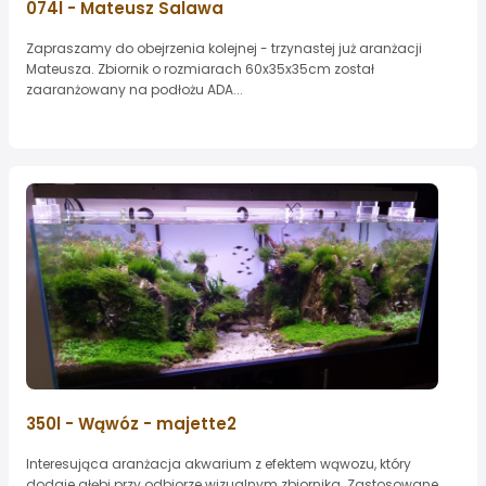
074l - Mateusz Salawa
Zapraszamy do obejrzenia kolejnej - trzynastej już aranżacji
Mateusza. Zbiornik o rozmiarach 60x35x35cm został
zaaranżowany na podłożu ADA...
350l - Wąwóz - majette2
Interesująca aranżacja akwarium z efektem wąwozu, który
dodaje głębi przy odbiorze wizualnym zbiornika. Zastosowane