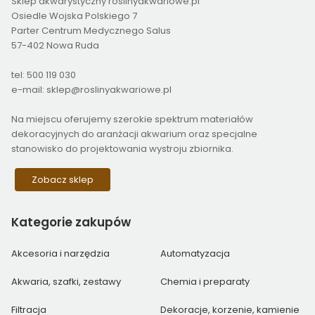
Sklep akwarystyczny roslinyakwariowe.pl
Osiedle Wojska Polskiego 7
Parter Centrum Medycznego Salus
57-402 Nowa Ruda
tel: 500 119 030
e-mail: sklep@roslinyakwariowe.pl
Na miejscu oferujemy szerokie spektrum materiałów
dekoracyjnych do aranżacji akwarium oraz specjalne
stanowisko do projektowania wystroju zbiornika.
Zobacz sklep
Kategorie
zakupów
Akcesoria i narzędzia
Automatyzacja
Akwaria, szafki, zestawy
Chemia i preparaty
Filtracja
Dekoracje, korzenie, kamienie