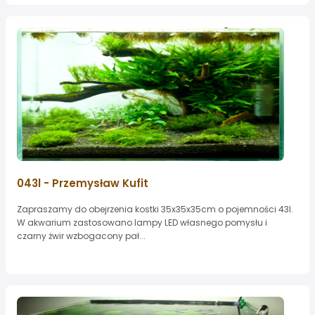
043l - Przemysław Kufit
Zapraszamy do obejrzenia kostki 35x35x35cm o pojemności 43l.
W akwarium zastosowano lampy LED własnego pomysłu i
czarny żwir wzbogacony pał...