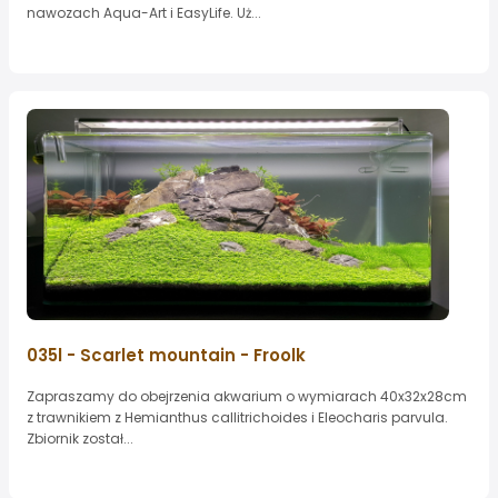
nawozach Aqua-Art i EasyLife. Uż...
035l - Scarlet mountain - Froolk
Zapraszamy do obejrzenia akwarium o wymiarach 40x32x28cm
z trawnikiem z Hemianthus callitrichoides i Eleocharis parvula.
Zbiornik został...