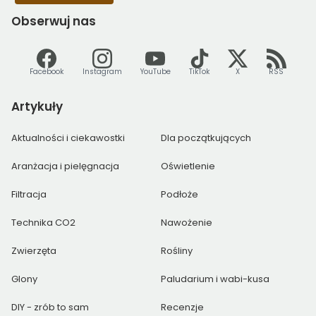
Obserwuj
nas
Facebook
Instagram
YouTube
TikTok
X
RSS
Artykuły
Aktualności i ciekawostki
Dla początkujących
Aranżacja i pielęgnacja
Oświetlenie
Filtracja
Podłoże
Technika CO2
Nawożenie
Zwierzęta
Rośliny
Glony
Paludarium i wabi-kusa
DIY - zrób to sam
Recenzje