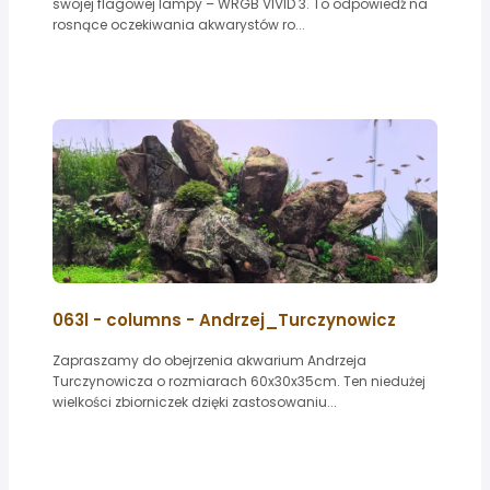
swojej flagowej lampy – WRGB VIVID 3. To odpowiedź na
rosnące oczekiwania akwarystów ro...
063l - columns - Andrzej_Turczynowicz
Zapraszamy do obejrzenia akwarium Andrzeja
Turczynowicza o rozmiarach 60x30x35cm. Ten niedużej
wielkości zbiorniczek dzięki zastosowaniu...