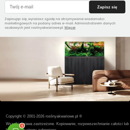
Zapisz się
Zapisując się, wyrażasz zgodę na otrzymywanie wiadomości
marketingowych na podany adres e-mail. Administratorem danych
osobowych jest roslinyakwariowe.pl.
Więcej
Copyright © 2001-2026 roslinyakwariowe.pl ®
Wszelkie prawa zastrzeżone. Kopiowanie, rozpowszechnianie całości lub
fragmentów strony zabronione.