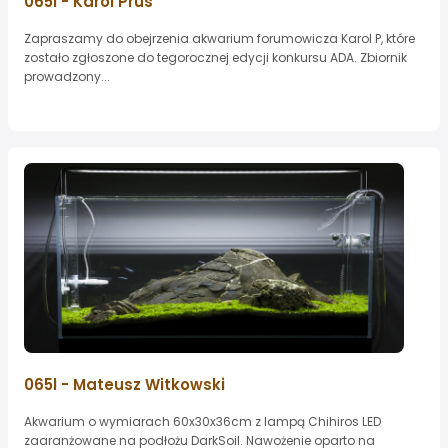
065l - Karol Prus
Zapraszamy do obejrzenia akwarium forumowicza Karol P, które
zostało zgłoszone do tegorocznej edycji konkursu ADA. Zbiornik
prowadzony...
065l - Mateusz Witkowski
Akwarium o wymiarach 60x30x36cm z lampą Chihiros LED
zaaranżowane na podłożu DarkSoil. Nawożenie oparto na