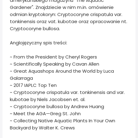
amerykańskiego magazynu "The Aquatic
Gardener". Znajdziecie w nim m.in. omówienie
odmian kryptokoryn: Cryptocoryne crispatula var.
tonkinensis oraz vat. kubotae oraz opracowanie nt.
Cryptocoryne bullosa.
Anglojęzyczny spis treści:
~ From the President by Cheryl Rogers
~ Scientifically Speaking by Cavan Allen
~ Great Aquashops Around the World by Luca
Galarraga
~ 2017 IAPLC Top Ten
~ Cryptocoryne crispatula var. tonkinensis and var.
kubotae by Niels Jacobsen et. al.
~ Cryptocoryne bullosa by Andrew Huang
~ Meet the AGA—Greg St. John
~ Collecting Native Aquatic Plants In Your Own
Backyard by Walter K. Crews