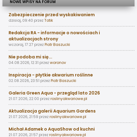
NOWE WPISY NA FORUM
Zabezpieczenie przed wyskakiwaniem
dzisiaj, 09:40
przez
Totik
Redakcja RA - informacje o nowościach i
aktualizacjach strony
wczoraj, 17:27
przez
Piotr Baszucki
Nie podoba mi się...
04.08.2026, 12:31
przez
woronov
Inspiracja - płytkie akwarium roślinne
02.08.2026, 23:51
przez
Piotr Baszucki
Galeria Green Aqua - przegląd lato 2026
21.07.2026, 22:00
przez
roslinyakwariowe.pl
Aktualizacja galerii Aquarium Gardens
21.07.2026, 21:59
przez
roslinyakwariowe.pl
Michał Adamek o AquaShow od kuchni
21.07.2026, 21:57
przez
roslinyakwariowe.pl