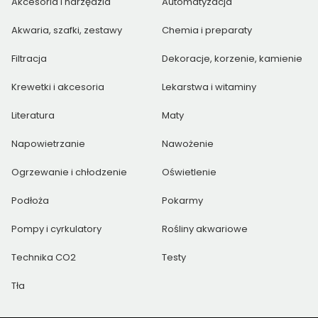
Akcesoria i narzędzia
Automatyzacja
Akwaria, szafki, zestawy
Chemia i preparaty
Filtracja
Dekoracje, korzenie, kamienie
Krewetki i akcesoria
Lekarstwa i witaminy
Literatura
Maty
Napowietrzanie
Nawożenie
Ogrzewanie i chłodzenie
Oświetlenie
Podłoża
Pokarmy
Pompy i cyrkulatory
Rośliny akwariowe
Technika CO2
Testy
Tła