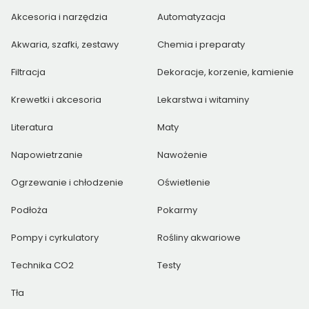
Akcesoria i narzędzia
Automatyzacja
Akwaria, szafki, zestawy
Chemia i preparaty
Filtracja
Dekoracje, korzenie, kamienie
Krewetki i akcesoria
Lekarstwa i witaminy
Literatura
Maty
Napowietrzanie
Nawożenie
Ogrzewanie i chłodzenie
Oświetlenie
Podłoża
Pokarmy
Pompy i cyrkulatory
Rośliny akwariowe
Technika CO2
Testy
Tła