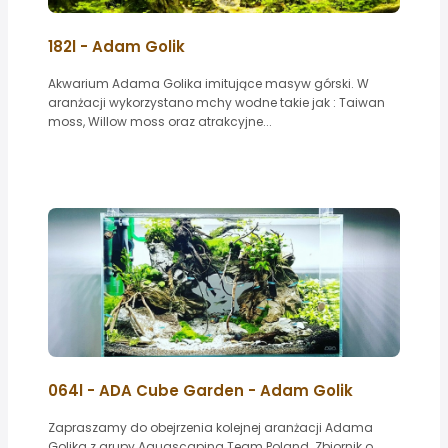
182l - Adam Golik
Akwarium Adama Golika imitujące masyw górski. W
aranżacji wykorzystano mchy wodne takie jak : Taiwan
moss, Willow moss oraz atrakcyjne...
064l - ADA Cube Garden - Adam Golik
Zapraszamy do obejrzenia kolejnej aranżacji Adama
Golika z grupy Aquascaping Team Poland. Zbiornik o