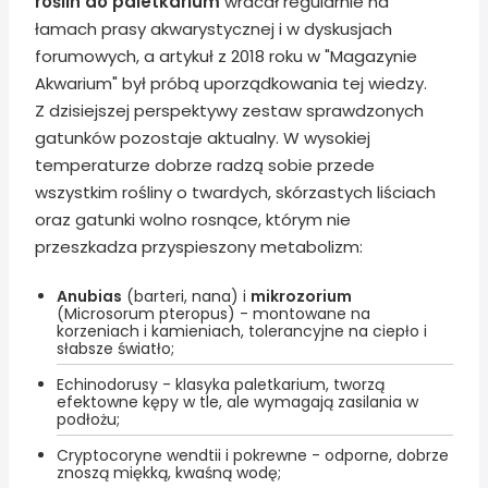
roślin do paletkarium
wracał regularnie na
łamach prasy akwarystycznej i w dyskusjach
forumowych, a artykuł z 2018 roku w "Magazynie
Akwarium" był próbą uporządkowania tej wiedzy.
Z dzisiejszej perspektywy zestaw sprawdzonych
gatunków pozostaje aktualny. W wysokiej
temperaturze dobrze radzą sobie przede
wszystkim rośliny o twardych, skórzastych liściach
oraz gatunki wolno rosnące, którym nie
przeszkadza przyspieszony metabolizm:
Anubias
(barteri, nana) i
mikrozorium
(Microsorum pteropus) - montowane na
korzeniach i kamieniach, tolerancyjne na ciepło i
słabsze światło;
Echinodorusy - klasyka paletkarium, tworzą
efektowne kępy w tle, ale wymagają zasilania w
podłożu;
Cryptocoryne wendtii i pokrewne - odporne, dobrze
znoszą miękką, kwaśną wodę;