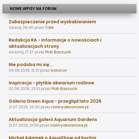
NOWE WPISY NA FORUM
Zabezpieczenie przed wyskakiwaniem
dzisiaj, 09:40
przez
Totik
Redakcja RA - informacje o nowościach i
aktualizacjach strony
wczoraj, 17:27
przez
Piotr Baszucki
Nie podoba mi się...
04.08.2026, 12:31
przez
woronov
Inspiracja - płytkie akwarium roślinne
02.08.2026, 23:51
przez
Piotr Baszucki
Galeria Green Aqua - przegląd lato 2026
21.07.2026, 22:00
przez
roslinyakwariowe.pl
Aktualizacja galerii Aquarium Gardens
21.07.2026, 21:59
przez
roslinyakwariowe.pl
Michał Adamek o AquaShow od kuchni