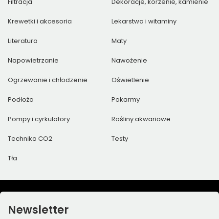
Filtracja
Dekoracje, korzenie, kamienie
Krewetki i akcesoria
Lekarstwa i witaminy
Literatura
Maty
Napowietrzanie
Nawożenie
Ogrzewanie i chłodzenie
Oświetlenie
Podłoża
Pokarmy
Pompy i cyrkulatory
Rośliny akwariowe
Technika CO2
Testy
Tła
Newsletter