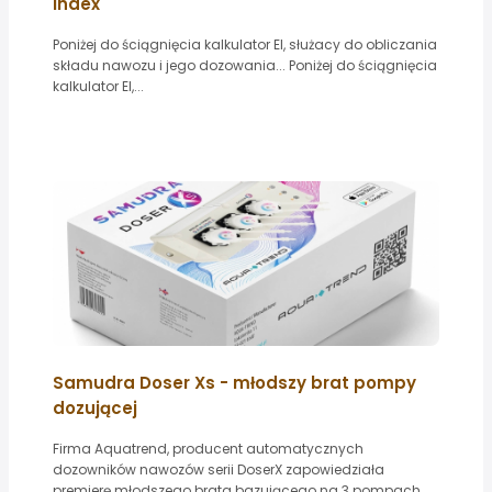
Index
Poniżej do ściągnięcia kalkulator EI, służacy do obliczania
składu nawozu i jego dozowania... Poniżej do ściągnięcia
kalkulator EI,...
Samudra Doser Xs - młodszy brat pompy
dozującej
Firma Aquatrend, producent automatycznych
dozowników nawozów serii DoserX zapowiedziała
premierę młodszego brata bazującego na 3 pompach...