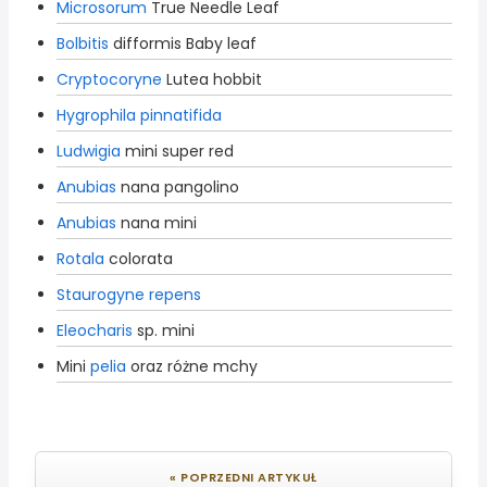
Microsorum
True Needle Leaf
Bolbitis
difformis Baby leaf
Cryptocoryne
Lutea hobbit
Hygrophila pinnatifida
Ludwigia
mini super red
Anubias
nana pangolino
Anubias
nana mini
Rotala
colorata
Staurogyne repens
Eleocharis
sp. mini
Mini
pelia
oraz różne mchy
« POPRZEDNI ARTYKUŁ