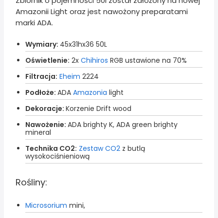
Zbiornik o pojemności 50l został założony na nowej
Amazonii Light oraz jest nawożony preparatami
marki ADA.
Wymiary:
45x31hx36 50L
Oświetlenie:
2x
Chihiros
RGB ustawione na 70%
Filtracja:
Eheim
2224
Podłoże:
ADA
Amazonia
light
Dekoracje:
Korzenie Drift wood
Nawożenie:
ADA brighty K, ADA green brighty
mineral
Technika CO2:
Zestaw CO2
z butlą
wysokociśnieniową
Rośliny:
Microsorium
mini,