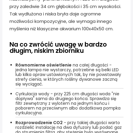
przy zaledwie 34 cm głębokości i 35 cm wysokości.
Tak wydłużona i niska bryła daje ogromne
możliwości kompozycyjne, ale wymaga innego
myślenia niż klasyczne akwarium 100x40x50 cm.
Na co zwrócić uwagę w bardzo
długim, niskim zbiorniku
Równomierne oświetlenie
na całej długości -
jedna lampa nie wystarczy, potrzebne są belki LED
lub kilka opraw ustawionych tak, by nie powstawały
strefy cienia, w których rośliny dywanowe zaczną
się wyciągać.
Cyrkulacja wody - przy 225 cm długości woda "nie
dopływa" sama do drugiego końca. Sprawdza się
filtr zewnętrzny z wylotem na jednym końcu i
poborem na przeciwnym albo dodatkowa pompka
cyrkulacyjna.
Rozprowadzenie CO2
- przy takiej długości warto
rozdzielić instalację na dwa dyfuzory lub podać gaz
do strumienia filtra, aby stężenie było wyrównane.