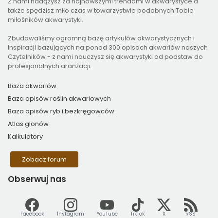
Z nami nadążysz za najnowszymi trendami w akwarystyce a
także spędzisz miło czas w towarzystwie podobnych Tobie
miłośników akwarystyki.
Zbudowaliśmy ogromną bazę artykułów akwarystycznych i
inspiracji bazujących na ponad 300 opisach akwariów naszych
Czytelników - z nami nauczysz się akwarystyki od podstaw do
profesjonalnych aranżacji.
Baza akwariów
Baza opisów roślin akwariowych
Baza opisów ryb i bezkręgowców
Atlas glonów
Kalkulatory
Zobacz forum
Obserwuj
nas
Facebook
Instagram
YouTube
TikTok
X
RSS