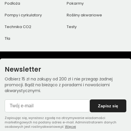
Podłoża
Pokarmy
Pompy i cyrkulatory
Rośliny akwariowe
Technika CO2
Testy
Tła
Newsletter
Odbierz 15 zł na zakupy od 200 zł i nie przegap żadnej
promocji. Bądź na bieżąco z poradami i nowościami
akwarystycznymi.
Zapisz się
Zapisując się, wyrażasz zgodę na otrzymywanie wiadomości
marketingowych na podany adres e-mail. Administratorem danych
osobowych jest roslinyakwariowe.pl.
Więcej