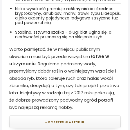
Niska wysokość premiuje
rośliny niskie i średnie
:
kryptokoryny, anubiasy, mchy, trawki typu Lilaeopsis,
a jako akcenty pojedyncze łodygowe strzyżone tuż
pod powierzchnią.
Stabilna, sztywna szafka - długi blat ugina się, a
nierówności przenoszą się na sklejenia szyb.
Warto pamiętać, że w miejscu publicznym
akwarium musi być przede wszystkim
łatwe w
utrzymaniu
. Regularne podmiany wody,
przemyślany dobór roślin o wolniejszym wzroście i
obsada ryb, która toleruje ruch oraz hałas wokół
zbiornika, decydują o tym, czy taki projekt przetrwa
lata. Inicjatywy w rodzaju tej z 2017 roku pokazują,
że dobrze prowadzony podwodny ogród potrafi
być najlepszą reklamą hobby.
« POPRZEDNI ARTYKUŁ