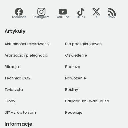
Facebook
Instagram
YouTube
TikTok
X
RSS
Artykuły
Aktualności i ciekawostki
Dla początkujących
Aranżacja i pielęgnacja
Oświetlenie
Filtracja
Podłoże
Technika CO2
Nawożenie
Zwierzęta
Rośliny
Glony
Paludarium i wabi-kusa
DIY - zrób to sam
Recenzje
Informacje