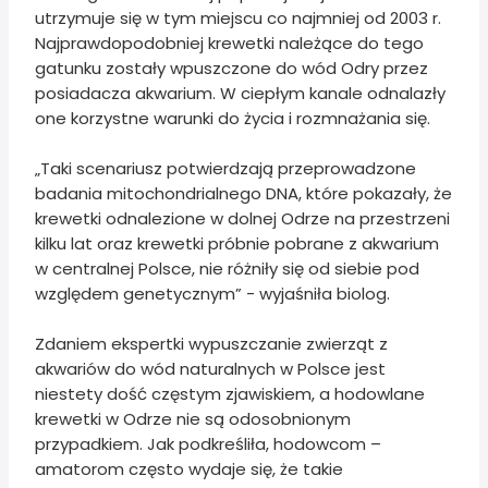
utrzymuje się w tym miejscu co najmniej od 2003 r.
Najprawdopodobniej krewetki należące do tego
gatunku zostały wpuszczone do wód Odry przez
posiadacza akwarium. W ciepłym kanale odnalazły
one korzystne warunki do życia i rozmnażania się.
„Taki scenariusz potwierdzają przeprowadzone
badania mitochondrialnego DNA, które pokazały, że
krewetki odnalezione w dolnej Odrze na przestrzeni
kilku lat oraz krewetki próbnie pobrane z akwarium
w centralnej Polsce, nie różniły się od siebie pod
względem genetycznym” - wyjaśniła biolog.
Zdaniem ekspertki wypuszczanie zwierząt z
akwariów do wód naturalnych w Polsce jest
niestety dość częstym zjawiskiem, a hodowlane
krewetki w Odrze nie są odosobnionym
przypadkiem. Jak podkreśliła, hodowcom –
amatorom często wydaje się, że takie