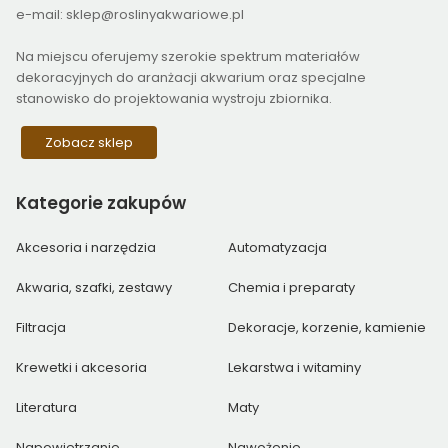
e-mail: sklep@roslinyakwariowe.pl
Na miejscu oferujemy szerokie spektrum materiałów
dekoracyjnych do aranżacji akwarium oraz specjalne
stanowisko do projektowania wystroju zbiornika.
Zobacz sklep
Kategorie
zakupów
Akcesoria i narzędzia
Automatyzacja
Akwaria, szafki, zestawy
Chemia i preparaty
Filtracja
Dekoracje, korzenie, kamienie
Krewetki i akcesoria
Lekarstwa i witaminy
Literatura
Maty
Napowietrzanie
Nawożenie