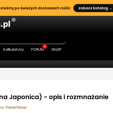
steśmy po świeżych dostawach roślin
zobacz katalog →
2
Kalkulatory
FORUM
SKLEP
a Japonica) - opis i rozmnażanie
or:
Fisherfisher