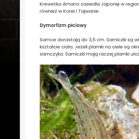
Krewetka Amano zasiedla Japonię w region
również w Korei i Tajwanie.
Dymorfizm płciowy
Samce dorastają do 3,5 cm. Samiczki są wi
kształcie ciała. Jeżeli plamki na ciele są 
samczyka. Samiczki mają raczej plamki ułoż