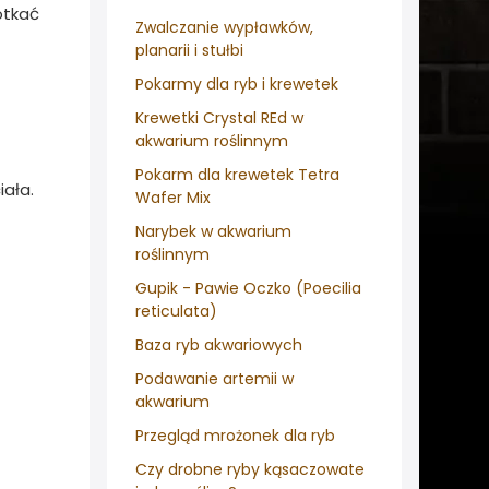
otkać
Zwalczanie wypławków,
planarii i stułbi
Pokarmy dla ryb i krewetek
Krewetki Crystal REd w
akwarium roślinnym
Pokarm dla krewetek Tetra
iała.
Wafer Mix
Narybek w akwarium
roślinnym
Gupik - Pawie Oczko (Poecilia
reticulata)
Baza ryb akwariowych
Podawanie artemii w
akwarium
Przegląd mrożonek dla ryb
Czy drobne ryby kąsaczowate