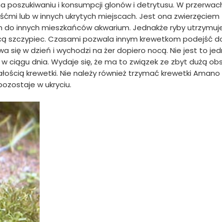
 poszukiwaniu i konsumpcji glonów i detrytusu. W przerwac
śćmi lub w innych ukrytych miejscach. Jest ona zwierzęciem
 do innych mieszkańców akwarium. Jednakże ryby utrzymuj
ocą szczypiec. Czasami pozwala innym krewetkom podejść d
a się w dzień i wychodzi na żer dopiero nocą. Nie jest to je
e w ciągu dnia. Wydaje się, że ma to związek ze zbyt dużą o
ałością krewetki. Nie należy również trzymać krewetki Amano
pozostaje w ukryciu.