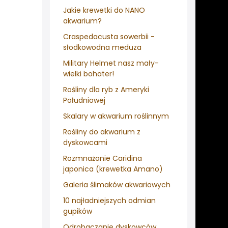
Jakie krewetki do NANO
akwarium?
Craspedacusta sowerbii -
słodkowodna meduza
Military Helmet nasz mały-
wielki bohater!
Rośliny dla ryb z Ameryki
Południowej
Skalary w akwarium roślinnym
Rośliny do akwarium z
dyskowcami
Rozmnażanie Caridina
japonica (krewetka Amano)
Galeria ślimaków akwariowych
10 najładniejszych odmian
gupików
Odrobaczanie dyskowców