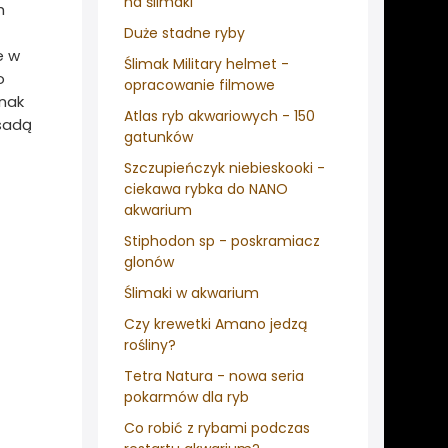
na ślimaki
h
Duże stadne ryby
e w
Ślimak Military helmet -
o
opracowanie filmowe
dnak
Atlas ryb akwariowych - 150
bsadą
gatunków
Szczupieńczyk niebieskooki -
ciekawa rybka do NANO
akwarium
Stiphodon sp - poskramiacz
glonów
Ślimaki w akwarium
Czy krewetki Amano jedzą
rośliny?
Tetra Natura - nowa seria
pokarmów dla ryb
Co robić z rybami podczas