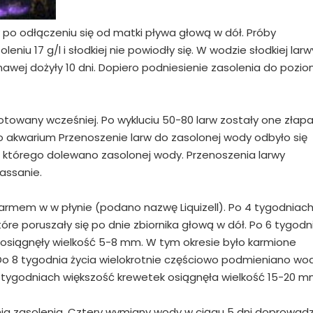
y po odłączeniu się od matki pływa głową w dół. Próby
niu 17 g/l i słodkiej nie powiodły się. W wodzie słodkiej larw
awej dożyły 10 dni. Dopiero podniesienie zasolenia do pozi
otowany wcześniej. Po wykluciu 50-80 larw zostały one złapa
 akwarium Przenoszenie larw do zasolonej wody odbyło się
 którego dolewano zasolonej wody. Przenoszenia larwy
assanie.
karmem w w płynie (podano nazwę Liquizell). Po 4 tygodniac
óre poruszały się po dnie zbiornika głową w dół. Po 6 tygodn
 osiągnęły wielkość 5-8 mm. W tym okresie było karmione
 Do 8 tygodnia życia wielokrotnie częściowo podmieniano wo
12 tygodniach większość krewetek osiągnęła wielkość 15-20 m
a zasolenia. Cztery wymiany wody w ciągu 5 dni doprowadz