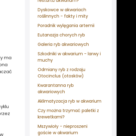
restartu akwarium?
Dyskowce w akwariach
roślinnych - fakty i mity
Poradnik wylęgania artemii
Eutanazja chorych ryb
Galeria ryb akwariowych
Szkodniki w akwarium - larwy i
dy ma
muchy
 ona
Odmiany ryb z rodzaju
raczać
Otocinclus (otosków)
Kwarantanna ryb
akwariowych
Aklimatyzacja ryb w akwarium
yklu
Czy można trzymać paletki z
przez
krewetkami?
Mszywioły - nieproszeni
goście w akwarium
 w