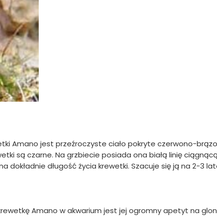
etki Amano jest przeźroczyste ciało pokryte czerwono-brąz
tki są czarne. Na grzbiecie posiada ona białą linię ciągnącą
a dokładnie długość życia krewetki. Szacuje się ją na 2-3 lat
rewetkę Amano w akwarium jest jej ogromny apetyt na glon