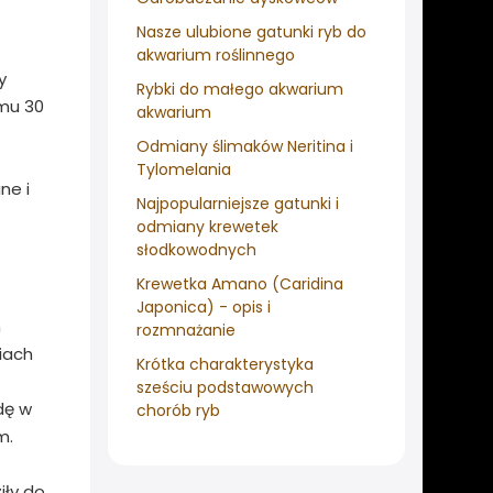
Nasze ulubione gatunki ryb do
akwarium roślinnego
y
Rybki do małego akwarium
omu 30
akwarium
Odmiany ślimaków Neritina i
Tylomelania
ne i
Najpopularniejsze gatunki i
odmiany krewetek
słodkowodnych
Krewetka Amano (Caridina
Japonica) - opis i
h
rozmnażanie
iach
Krótka charakterystyka
sześciu podstawowych
dę w
chorób ryb
m.
iły do