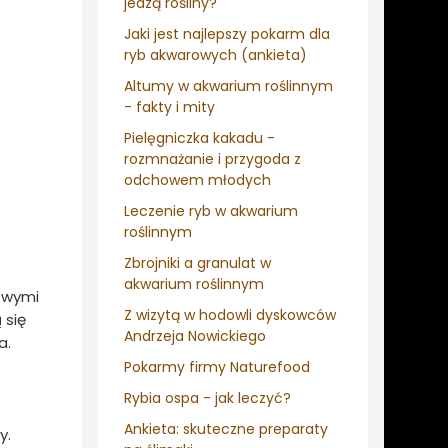
jedzą rośliny?
Jaki jest najlepszy pokarm dla
ryb akwarowych (ankieta)
Altumy w akwarium roślinnym
- fakty i mity
Pielęgniczka kakadu -
rozmnażanie i przygoda z
odchowem młodych
Leczenie ryb w akwarium
roślinnym
Zbrojniki a granulat w
akwarium roślinnym
owymi
Z wizytą w hodowli dyskowców
 się
Andrzeja Nowickiego
a.
Pokarmy firmy Naturefood
Rybia ospa - jak leczyć?
Ankieta: skuteczne preparaty
y.