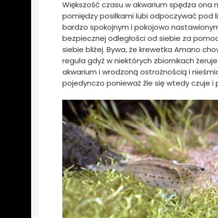
Większość czasu w akwarium spędza ona na
pomiędzy posiłkami lubi odpoczywać pod li
bardzo spokojnym i pokojowo nastawionym
bezpiecznej odległości od siebie za pom
siebie bliżej. Bywa, że krewetka Amano chow
reguła gdyż w niektórych zbiornikach żeruj
akwarium i wrodzoną ostrożnością i nieśmi
pojedynczo ponieważ źle się wtedy czuje i 