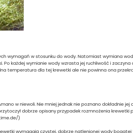
nych wymagań w stosunku do wody. Natomiast wymiana wo
. Po każdej wymianie wody wzrasta jej ruchliwość i zaczyna
lna temperatura dla tej krewetki ale nie powinna ona przek
ano w niewoli. Nie mniej jednak nie poznano dokładnie jej c
przytoczył dobrze opisany przypadek rozmnożenia krewetki 
time.de/)
rewetki wymagają czystej, dobrze natlenionej wody bogatej