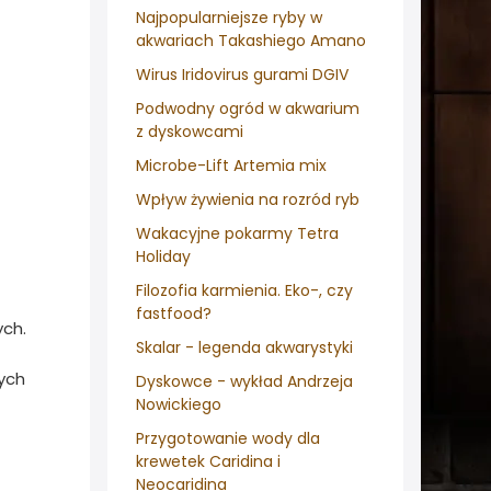
Najpopularniejsze ryby w
akwariach Takashiego Amano
Wirus Iridovirus gurami DGIV
Podwodny ogród w akwarium
z dyskowcami
Microbe-Lift Artemia mix
Wpływ żywienia na rozród ryb
Wakacyjne pokarmy Tetra
Holiday
Filozofia karmienia. Eko-, czy
fastfood?
ych.
Skalar - legenda akwarystyki
ych
Dyskowce - wykład Andrzeja
Nowickiego
Przygotowanie wody dla
krewetek Caridina i
Neocaridina