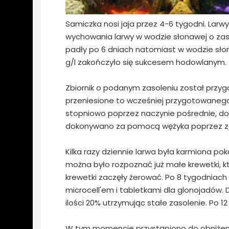
Samiczka nosi jaja przez 4-6 tygodni. Larw
wychowania larwy w wodzie słonawej o zasole
padły po 6 dniach natomiast w wodzie słon
g/l zakończyło się sukcesem hodowlanym.
Zbiornik o podanym zasoleniu został przyg
przeniesione to wcześniej przygotowanego
stopniowo poprzez naczynie pośrednie, do
dokonywano za pomocą wężyka poprzez z
Kilka razy dziennie larwa była karmiona po
można było rozpoznać już małe krewetki, kt
krewetki zaczęły żerować. Po 8 tygodniach
microcell'em i tabletkami dla glonojadów.
ilości 20% utrzymując stałe zasolenie. Po 
W tym momencie przystąpiono do obniżeni