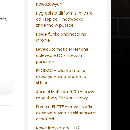
nawozowych
Hygrophila difformis in-vitro
ych,
od Tropica - nadwodka
zmienna w puszce
Nowe funkcjonalności na
stronie
Levelautomatic Milestone -
dolewka ATO z nowym
panelem
PRODAC - włoska marka
akwarystyczna w ofercie
sklepu
Aquael Multikani 1000 - nowy
modułowy filtr kanistrowy
Diversa ELITTE - nowa szafka
akwarystyczna ze składanymi
drzwiami
Nowe indykatory CO2