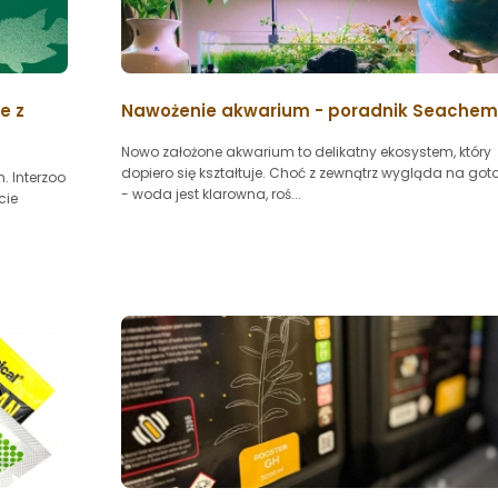
e z
Nawożenie akwarium - poradnik Seachem
Nowo założone akwarium to delikatny ekosystem, który
dopiero się kształtuje. Choć z zewnątrz wygląda na go
. Interzoo
- woda jest klarowna, roś...
cie