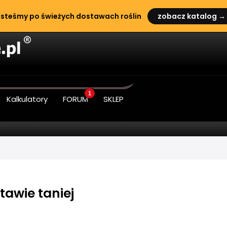
steśmy po świeżych dostawach roślin
zobacz katalog →
1
Kalkulatory
FORUM
SKLEP
awie taniej