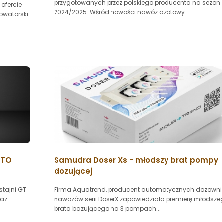
przygotowanych przez polskiego producenta na sezon
ofercie
2024/2025. Wśród nowości nawóz azotowy...
owatorski
CTO
Samudra Doser Xs - młodszy brat pompy
dozującej
stajni GT
Firma Aquatrend, producent automatycznych dozown
raz
nawozów serii DoserX zapowiedziała premierę młodsze
brata bazującego na 3 pompach...