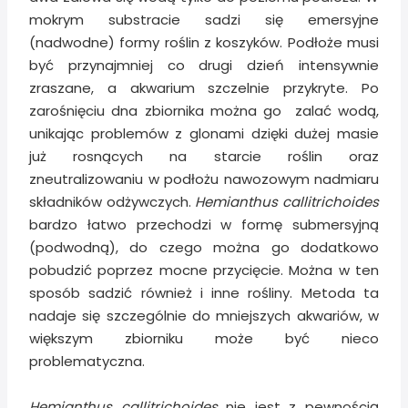
mokrym substracie sadzi się emersyjne
(nadwodne) formy roślin z koszyków. Podłoże musi
być przynajmniej co drugi dzień intensywnie
zraszane, a akwarium szczelnie przykryte. Po
zarośnięciu dna zbiornika można go zalać wodą,
unikając problemów z glonami dzięki dużej masie
już rosnących na starcie roślin oraz
zneutralizowaniu w podłożu nawozowym nadmiaru
składników odżywczych.
Hemianthus callitrichoides
bardzo łatwo przechodzi w formę submersyjną
(podwodną), do czego można go dodatkowo
pobudzić poprzez mocne przycięcie. Można w ten
sposób sadzić również i inne rośliny. Metoda ta
nadaje się szczególnie do mniejszych akwariów, w
większym zbiorniku może być nieco
problematyczna.
Hemianthus callitrichoides
nie jest z pewnością