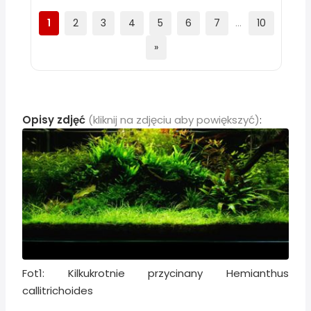
1
2
3
4
5
6
7
…
10
»
Opisy zdjęć
(kliknij na zdjęciu aby powiększyć)
:
Fot1: Kilkukrotnie przycinany Hemianthus
callitrichoides