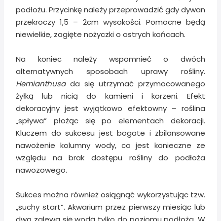
podłożu. Przycinkę należy przeprowadzić gdy dywan
przekroczy 1,5 – 2cm wysokości. Pomocne będą
niewielkie, zagięte nożyczki o ostrych końcach.
Na koniec należy wspomnieć o dwóch
alternatywnych sposobach uprawy rośliny.
Hemianthusa
da się utrzymać przymocowanego
żyłką lub nicią do kamieni i korzeni. Efekt
dekoracyjny jest wyjątkowo efektowny – roślina
„spływa” płożąc się po elementach dekoracji.
Kluczem do sukcesu jest bogate i zbilansowane
nawożenie kolumny wody, co jest konieczne ze
względu na brak dostępu rośliny do podłoża
nawozowego.
Sukces można również osiągnąć wykorzystując tzw.
„suchy start”. Akwarium przez pierwszy miesiąc lub
dwa zalewa się wodą tylko do poziomu podłoża. W