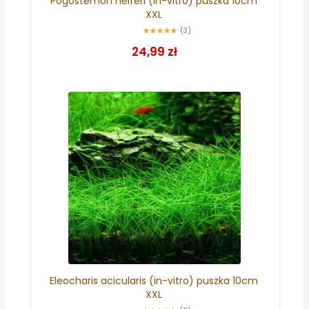
Pogostemon helferi (in-vitro) puszka 10cm
XXL
(3)
24,99 zł
Eleocharis acicularis (in-vitro) puszka 10cm
XXL