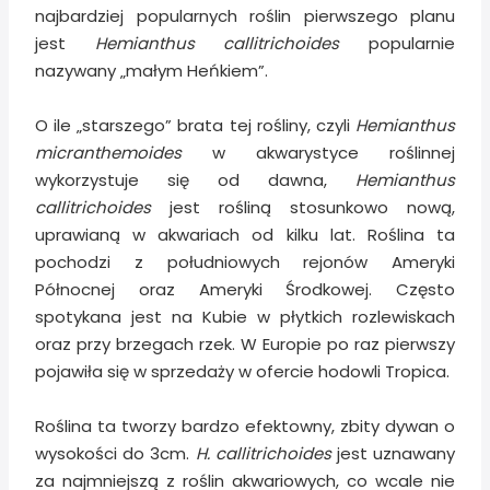
najbardziej popularnych roślin pierwszego planu
jest
Hemianthus callitrichoides
popularnie
nazywany „małym Heńkiem”.
O ile „starszego” brata tej rośliny, czyli
Hemianthus
micranthemoides
w akwarystyce roślinnej
wykorzystuje się od dawna,
Hemianthus
callitrichoides
jest rośliną stosunkowo nową,
uprawianą w akwariach od kilku lat. Roślina ta
pochodzi z południowych rejonów Ameryki
Północnej oraz Ameryki Środkowej. Często
spotykana jest na Kubie w płytkich rozlewiskach
oraz przy brzegach rzek. W Europie po raz pierwszy
pojawiła się w sprzedaży w ofercie hodowli Tropica.
Roślina ta tworzy bardzo efektowny, zbity dywan o
wysokości do 3cm.
H. callitrichoides
jest uznawany
za najmniejszą z roślin akwariowych, co wcale nie