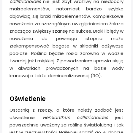
callitrichoides
nie jest zbyt wrażliwy na niedobory
makroelementów, natomiast bardzo szybko
objawiają się braki mikroelementów. Kompleksowe
nawożenie ze szczególnym uwzględnieniem żelaza
znacząco zwiększy szansę na sukces. Braki i błędy w
nawożeniu do pewnego stopnia może
zrekompensować bogate w składniki odżywcze
podłoże. Roślina będzie rosła zarówno w wodzie
twardej jak i miękkiej. Z powodzeniem uprawia się ją
w akwariach prowadzonych na bazie wody
kranowej a także demineralizowanej (RO).
Oświetlenie
Ostatnią z rzeczy, o które należy zadbać jest
oświetlenie.
Hemianthus callitrichoides
jest
powszechnie uważany za roślinę światłolubną i tak
jest w rzeczywistości. Najlepiej sadzić go w dobrze