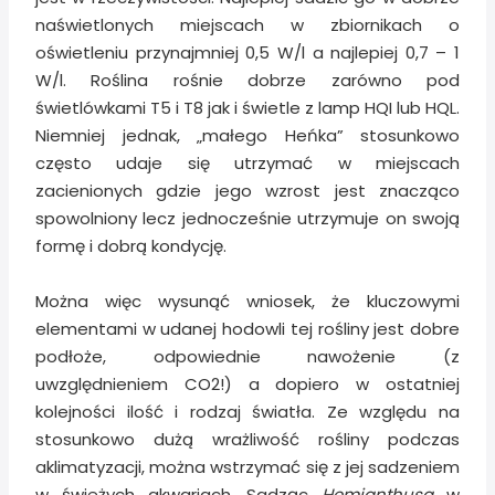
naświetlonych miejscach w zbiornikach o
oświetleniu przynajmniej 0,5 W/l a najlepiej 0,7 – 1
W/l. Roślina rośnie dobrze zarówno pod
świetlówkami T5 i T8 jak i świetle z lamp HQI lub HQL.
Niemniej jednak, „małego Heńka” stosunkowo
często udaje się utrzymać w miejscach
zacienionych gdzie jego wzrost jest znacząco
spowolniony lecz jednocześnie utrzymuje on swoją
formę i dobrą kondycję.
Można więc wysunąć wniosek, że kluczowymi
elementami w udanej hodowli tej rośliny jest dobre
podłoże, odpowiednie nawożenie (z
uwzględnieniem CO2!) a dopiero w ostatniej
kolejności ilość i rodzaj światła. Ze względu na
stosunkowo dużą wrażliwość rośliny podczas
aklimatyzacji, można wstrzymać się z jej sadzeniem
w świeżych akwariach. Sadząc
Hemianthusa
w