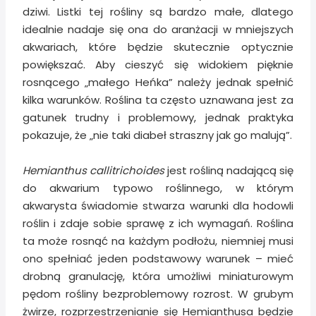
dziwi. Listki tej rośliny są bardzo małe, dlatego
idealnie nadaje się ona do aranżacji w mniejszych
akwariach, które będzie skutecznie optycznie
powiększać. Aby cieszyć się widokiem pięknie
rosnącego „małego Heńka” należy jednak spełnić
kilka warunków. Roślina ta często uznawana jest za
gatunek trudny i problemowy, jednak praktyka
pokazuje, że „nie taki diabeł straszny jak go malują”.
Hemianthus callitrichoides
jest rośliną nadającą się
do akwarium typowo roślinnego, w którym
akwarysta świadomie stwarza warunki dla hodowli
roślin i zdaje sobie sprawę z ich wymagań. Roślina
ta może rosnąć na każdym podłożu, niemniej musi
ono spełniać jeden podstawowy warunek – mieć
drobną granulację, która umożliwi miniaturowym
pędom rośliny bezproblemowy rozrost. W grubym
żwirze, rozprzestrzenianie się Hemianthusa będzie