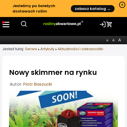
×
Jesteśmy po świeżych
zobacz katalog →
dostawach roślin
Jesteś tutaj:
Serwis
Artykuły
Aktualności i ciekawostki
Nowy skimmer na rynku
Informacje o artykule
Autor:
Piotr Baszucki