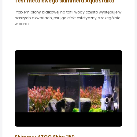
Test metalowego skimmera AquaStalka
Problem błony białkowej na tafli wody często występuje w
naszych akwariach, psując efekt estetyczny, szczególnie
w coraz...
Skimmer AZOO Skim 250