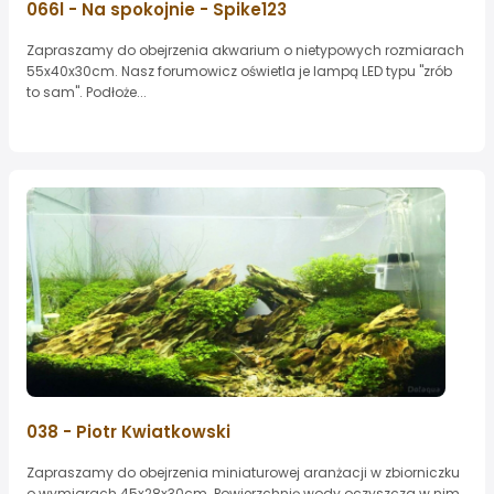
066l - Na spokojnie - Spike123
Zapraszamy do obejrzenia akwarium o nietypowych rozmiarach
55x40x30cm. Nasz forumowicz oświetla je lampą LED typu "zrób
to sam". Podłoże...
038 - Piotr Kwiatkowski
Zapraszamy do obejrzenia miniaturowej aranżacji w zbiorniczku
o wymiarach 45x28x30cm. Powierzchnię wody oczyszcza w nim