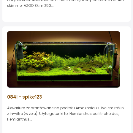
skimmer AZOO Skim 250...
084l - spike123
Akwarium zaaranżowane na podłożu Amazonia z użyciem roślin
z in-vitro (w żelu). Użyte gatunki to: Hemianthus callitrichoides,
Hemianthus...