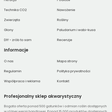
Technika CO2
Nawożenie
Zwierzęta
Rośliny
Glony
Paludarium i wabi-kusa
DIY - zrób to sam
Recenzje
Informacje
O nas
Mapa strony
Regulamin
Polityka prywatności
Współpraca i reklama
Kontakt
Profesjonalny
sklep akwarystyczny
Bogata oferta ponad 500 gatunków i odmian roślin dostępnych
w różnej wersji handlowej. Ponad 15 000 produktów dostępnych