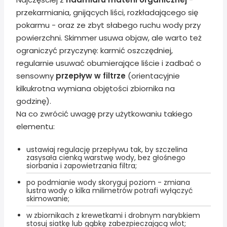
przekarmiania, gnijących liści, rozkładającego się
pokarmu - oraz ze zbyt słabego ruchu wody przy
powierzchni. Skimmer usuwa objaw, ale warto też
ograniczyć przyczynę: karmić oszczędniej,
regularnie usuwać obumierające liście i zadbać o
sensowny
przepływ w filtrze
(orientacyjnie
kilkukrotna wymiana objętości zbiornika na
godzinę).
Na co zwrócić uwagę przy użytkowaniu takiego
elementu:
ustawiaj regulację przepływu tak, by szczelina
zasysała cienką warstwę wody, bez głośnego
siorbania i zapowietrzania filtra;
po podmianie wody skoryguj poziom - zmiana
lustra wody o kilka milimetrów potrafi wyłączyć
skimowanie;
w zbiornikach z krewetkami i drobnym narybkiem
stosuj siatkę lub gąbkę zabezpieczającą wlot;