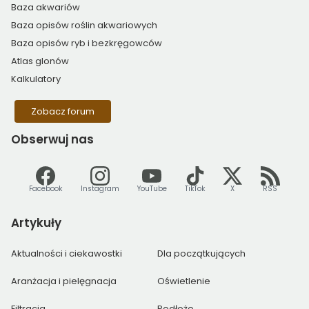
Baza akwariów
Baza opisów roślin akwariowych
Baza opisów ryb i bezkręgowców
Atlas glonów
Kalkulatory
Zobacz forum
Obserwuj
nas
Facebook
Instagram
YouTube
TikTok
X
RSS
Artykuły
Aktualności i ciekawostki
Dla początkujących
Aranżacja i pielęgnacja
Oświetlenie
Filtracja
Podłoże