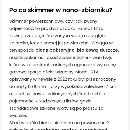
Po co skimmer w nano-zbiorniku?
Skimmer powierzchniowy, czyli tak zwany
odpieniacz, to prosta nasadka na wlot filtra
zewnętrznego, która zasysa wodę nie z głębi
zbiornika, lecz z samej jej powierzchni. Wciąga w
ten sposób
błonę bakteryjno-białkową
, tłuszcze,
resztki pokarmu i osad z powierzchni - warstwę,
która w zbiornikach roślinnych ogranicza wymianę
gazową i psuje efekt wizualny. Model ISTA
opisywany w newsie z 2022 roku był przeznaczony
do węży 12/16 mm i przy wysokości zaledwie 17 cm
mieścił się nawet w klasycznych "kostkach" o
pojemności kilkudziesięciu litrów, gdzie
standardowe szklane wloty są po prostu za
wysokie.
Skąd w ogóle bierze się błona na powierzchni?
Najczęściej z
nadmiaru materii organicznej
-