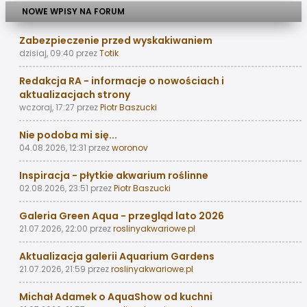
NOWE WPISY NA FORUM
Zabezpieczenie przed wyskakiwaniem
dzisiaj, 09:40
przez
Totik
Redakcja RA - informacje o nowościach i
aktualizacjach strony
wczoraj, 17:27
przez
Piotr Baszucki
Nie podoba mi się...
04.08.2026, 12:31
przez
woronov
Inspiracja - płytkie akwarium roślinne
02.08.2026, 23:51
przez
Piotr Baszucki
Galeria Green Aqua - przegląd lato 2026
21.07.2026, 22:00
przez
roslinyakwariowe.pl
Aktualizacja galerii Aquarium Gardens
21.07.2026, 21:59
przez
roslinyakwariowe.pl
Michał Adamek o AquaShow od kuchni