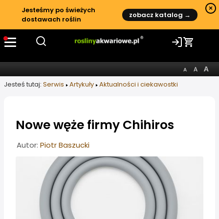
×
Jesteśmy po świeżych
zobacz katalog →
dostawach roślin
Jesteś tutaj:
Serwis
Artykuły
Aktualności i ciekawostki
Nowe węże firmy Chihiros
Informacje o artykule
Autor:
Piotr Baszucki