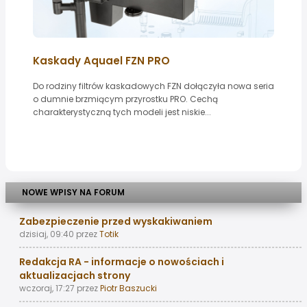
Kaskady Aquael FZN PRO
Do rodziny filtrów kaskadowych FZN dołączyła nowa seria
o dumnie brzmiącym przyrostku PRO. Cechą
charakterystyczną tych modeli jest niskie...
NOWE WPISY NA FORUM
Zabezpieczenie przed wyskakiwaniem
dzisiaj, 09:40
przez
Totik
Redakcja RA - informacje o nowościach i
aktualizacjach strony
wczoraj, 17:27
przez
Piotr Baszucki