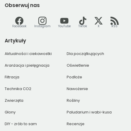
Obserwuj
nas
Facebook
Instagram
YouTube
TikTok
X
RSS
Artykuły
Aktualności i ciekawostki
Dla początkujących
Aranżacja i pielęgnacja
Oświetlenie
Filtracja
Podłoże
Technika CO2
Nawożenie
Zwierzęta
Rośliny
Glony
Paludarium i wabi-kusa
DIY - zrób to sam
Recenzje