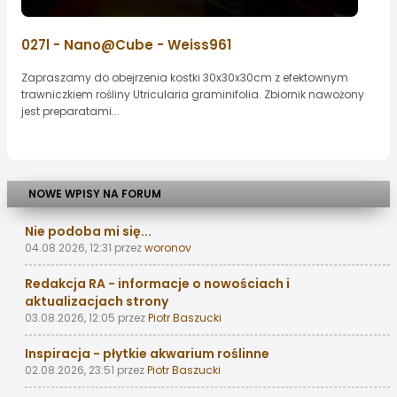
027l - Nano@Cube - Weiss961
Zapraszamy do obejrzenia kostki 30x30x30cm z efektownym
trawniczkiem rośliny Utricularia graminifolia. Zbiornik nawożony
jest preparatami...
NOWE WPISY NA FORUM
Nie podoba mi się...
04.08.2026, 12:31
przez
woronov
Redakcja RA - informacje o nowościach i
aktualizacjach strony
03.08.2026, 12:05
przez
Piotr Baszucki
Inspiracja - płytkie akwarium roślinne
02.08.2026, 23:51
przez
Piotr Baszucki