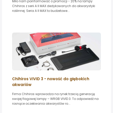
Miło nam poinformować o promocji - 20% na lampy
Chihiros z serii A II MAX dedykowanych do akwarystyki
roślinnej. Seria A II MAX to budżetowe...
Chihiros VIVID 3 - nowość do głębokich
akwariów
Firma Chihiros wprowadza na rynek trzecią generację
swojej flagowej lampy – WRGB VIVID 3. To odpowiedź na
rosnące oczekiwania akwarystów ro...