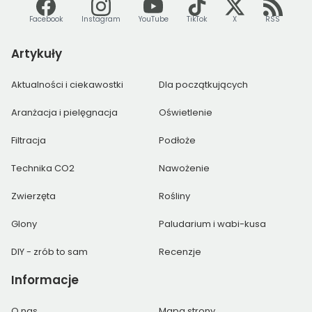
Facebook
Instagram
YouTube
TikTok
X
RSS
Artykuły
Aktualności i ciekawostki
Dla początkujących
Aranżacja i pielęgnacja
Oświetlenie
Filtracja
Podłoże
Technika CO2
Nawożenie
Zwierzęta
Rośliny
Glony
Paludarium i wabi-kusa
DIY - zrób to sam
Recenzje
Informacje
O nas
Mapa strony