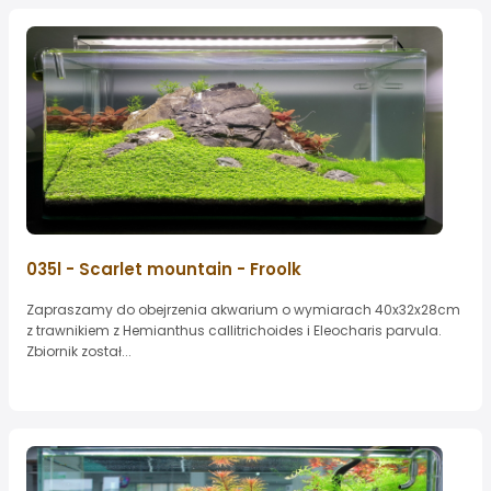
035l - Scarlet mountain - Froolk
Zapraszamy do obejrzenia akwarium o wymiarach 40x32x28cm
z trawnikiem z Hemianthus callitrichoides i Eleocharis parvula.
Zbiornik został...