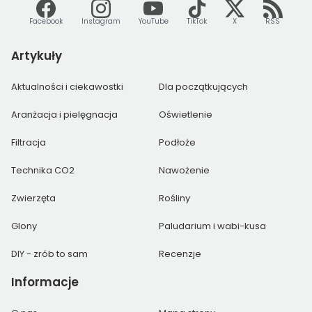
Facebook
Instagram
YouTube
TikTok
X
RSS
Artykuły
Aktualności i ciekawostki
Dla początkujących
Aranżacja i pielęgnacja
Oświetlenie
Filtracja
Podłoże
Technika CO2
Nawożenie
Zwierzęta
Rośliny
Glony
Paludarium i wabi-kusa
DIY - zrób to sam
Recenzje
Informacje