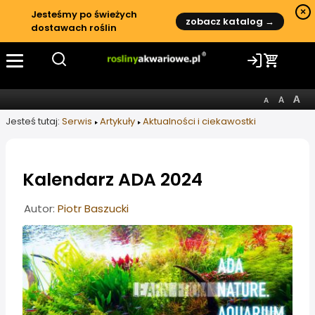
×
Jesteśmy po świeżych
zobacz katalog →
dostawach roślin
Jesteś tutaj:
Serwis
Artykuły
Aktualności i ciekawostki
Kalendarz ADA 2024
Informacje o artykule
Autor:
Piotr Baszucki