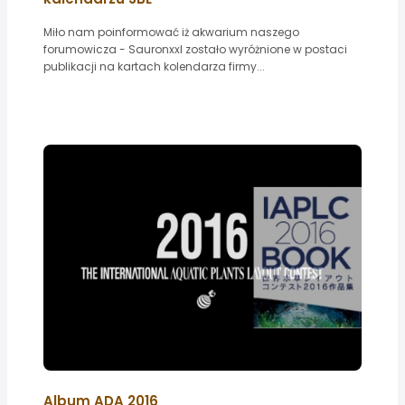
Miło nam poinformować iż akwarium naszego
forumowicza - Sauronxxl zostało wyróżnione w postaci
publikacji na kartach kolendarza firmy...
Album ADA 2016