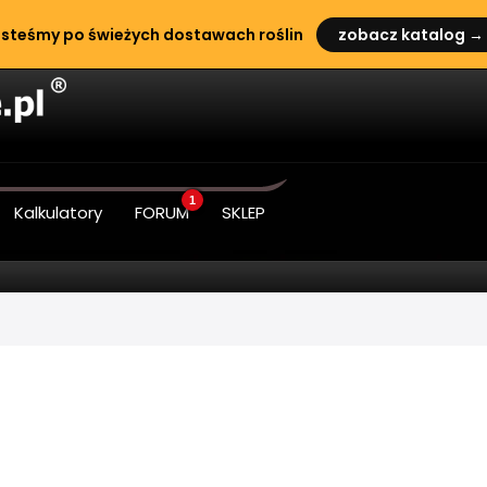
steśmy po świeżych dostawach roślin
zobacz katalog →
1
Kalkulatory
FORUM
SKLEP