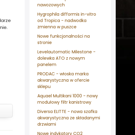
nawozowych
Hygrophila difformis in-vitro
darze
od Tropica - nadwodka
zmienna w puszce
nie.
Nowe funkcjonalności na
stronie
Levelautomatic Milestone -
dolewka ATO z nowym
panelem
PRODAC - włoska marka
akwarystyczna w ofercie
sklepu
Aquael Multikani 1000 - nowy
modułowy filtr kanistrowy
Diversa ELITTE - nowa szafka
akwarystyczna ze składanymi
drzwiami
Nowe indykatory CO2