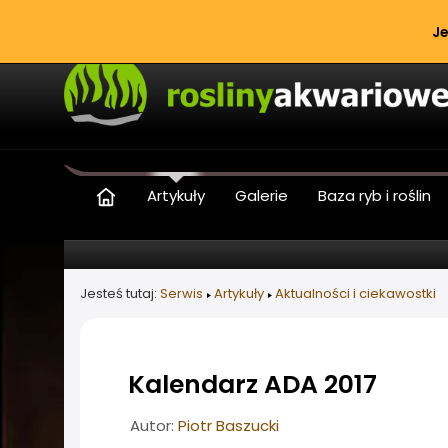
Je
Artykuły
Galerie
Baza ryb i roślin
Jesteś tutaj:
Serwis
Artykuły
Aktualności i ciekawostki
Kalendarz ADA 2017
Informacje o artykule
Autor:
Piotr Baszucki