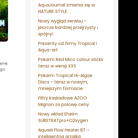
AquaJournal zmienia się w
NATURE STYLE
Nowy wygląd serwisu –
jeszcze bardziej przejrzysty i
spójny!
Prezenty od firmy Tropical i
Aqua-art
Pokarm Red Mico colour sticks
jnej
teraz w wersji XXS
go.
Pokarm Tropical Hi-Algae
Discs - teraz w nowym,
mniejszym formacie
Filtry kaskadowe AZOO
Mignon za połowę ceny
Nowy wkład Eheim
SUBSTRATpro+O2xygen
Aquael Flow Heater BT –
inteligentna grzałka