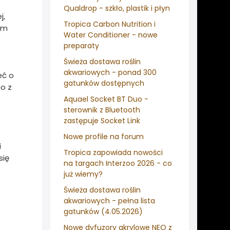
Qualdrop - szkło, plastik i płyn
j,
Tropica Carbon Nutrition i
ym
Water Conditioner - nowe
preparaty
Świeża dostawa roślin
akwariowych - ponad 300
eć o
gatunków dostępnych
o z
Aquael Socket BT Duo -
sterownik z Bluetooth
zastępuje Socket Link
Nowe profile na forum
i
Tropica zapowiada nowości
się
na targach Interzoo 2026 - co
już wiemy?
Świeża dostawa roślin
akwariowych - pełna lista
gatunków (4.05.2026)
Nowe dyfuzory akrylowe NEO z