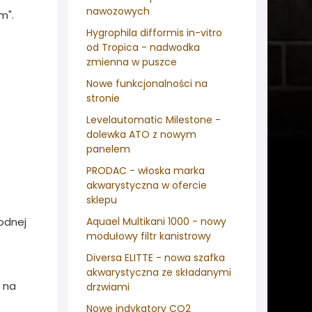
nawozowych
m".
Hygrophila difformis in-vitro
od Tropica - nadwodka
zmienna w puszce
Nowe funkcjonalności na
stronie
Levelautomatic Milestone -
dolewka ATO z nowym
panelem
PRODAC - włoska marka
akwarystyczna w ofercie
sklepu
odnej
Aquael Multikani 1000 - nowy
modułowy filtr kanistrowy
Diversa ELITTE - nowa szafka
akwarystyczna ze składanymi
 na
drzwiami
Nowe indykatory CO2