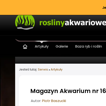
Je
Artykuły
Galerie
Baza ryb i roślin
Jesteś tutaj:
Serwis
Artykuły
Magazyn Akwarium nr 16
Informacje o artykule
Autor:
Piotr Baszucki