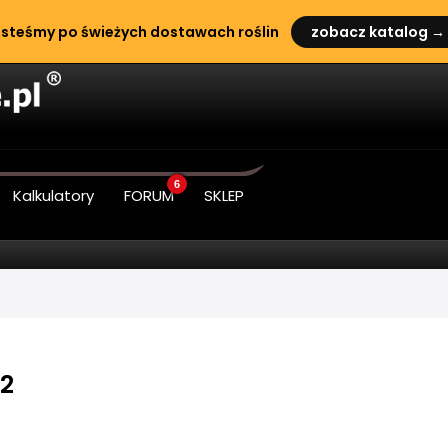
steśmy po świeżych dostawach roślin
zobacz katalog →
6
Kalkulatory
FORUM
SKLEP
2