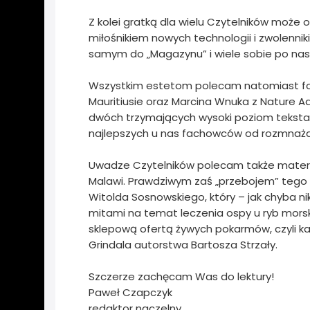
Z kolei gratką dla wielu Czytelników może 
miłośnikiem nowych technologii i zwolennik
samym do „Magazynu” i wiele sobie po nasz
Wszystkim estetom polecam natomiast fot
Mauritiusie oraz Marcina Wnuka z Nature A
dwóch trzymających wysoki poziom tekstac
najlepszych u nas fachowców od rozmnażan
Uwadze Czytelników polecam także materia
Malawi. Prawdziwym zaś „przebojem” tego w
Witolda Sosnowskiego, który – jak chyba ni
mitami na temat leczenia ospy u ryb morski
sklepową ofertą żywych pokarmów, czyli k
Grindala autorstwa Bartosza Strzały.
Szczerze zachęcam Was do lektury!
Paweł Czapczyk
redaktor naczelny