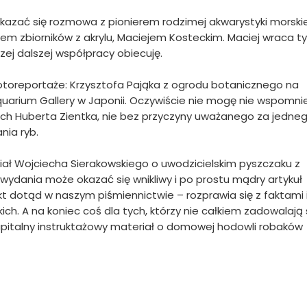
okazać się rozmowa z pionierem rodzimej akwarystyki morskie
iem zbiorników z akrylu, Maciejem Kosteckim. Maciej wraca t
ej dalszej współpracy obiecuję.
oreportaże: Krzysztofa Pająka z ogrodu botanicznego na
quarium Gallery w Japonii. Oczywiście nie mogę nie wspomni
h Huberta Zientka, nie bez przyczyny uważanego za jedneg
ia ryb.
ł Wojciecha Sierakowskiego o uwodzicielskim pyszczaku z
ydania może okazać się wnikliwy i po prostu mądry artykuł
kt dotąd w naszym piśmiennictwie – rozprawia się z faktami 
ch. A na koniec coś dla tych, którzy nie całkiem zadowalają 
apitalny instruktażowy materiał o domowej hodowli robaków