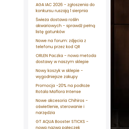
AGA IAC 2026 - zgłoszenia do
konkursu ruszają 1 sierpnia
Świeża dostawa roślin
akwariowych - sprawdź pełną
listę gatunków
Nowe na forum: zdjęcia z
telefonu przez kod QR
ORLEN Paczka - nowa metoda
dostawy w naszym sklepie
Nowy koszyk w sklepie -
wygodniejsze zakupy
Promocja -20% na podłoże
Rotala Maflora Intense
Nowe akcesoria Chihiros -
oświetlenie, sterowanie i
narzędzia
GT AQUA Booster STICKS -
nowa nazwa pałeczek