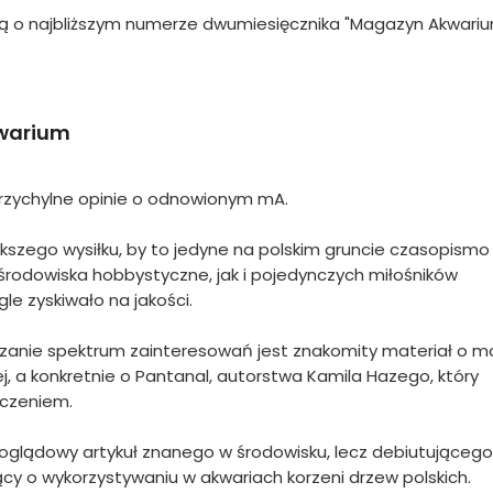
ą o najbliższym numerze dwumiesięcznika "Magazyn Akwariu
kwarium
 przychylne opinie o odnowionym mA.
ększego wysiłku, by to jedyne na polskim gruncie czasopismo
środowiska hobbystyczne, jak i pojedynczych miłośników
e zyskiwało na jakości.
ie spektrum zainteresowań jest znakomity materiał o m
, a konkretnie o Pantanal, autorstwa Kamila Hazego, który
dczeniem.
glądowy artykuł znanego w środowisku, lecz debiutującego
y o wykorzystywaniu w akwariach korzeni drzew polskich.