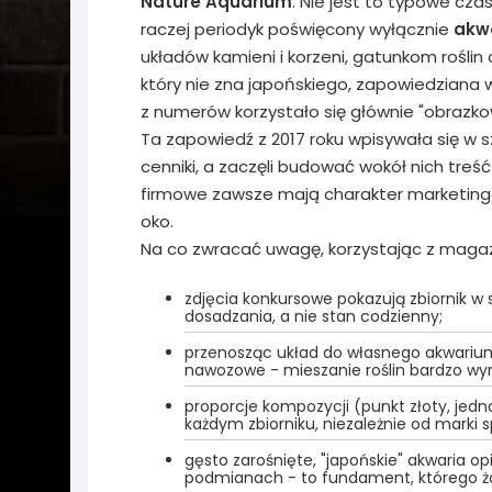
Nature Aquarium
. Nie jest to typowe cz
raczej periodyk poświęcony wyłącznie
akwa
układów kamieni i korzeni, gatunkom roślin 
który nie zna japońskiego, zapowiedziana 
z numerów korzystało się głównie "obrazko
Ta zapowiedź z 2017 roku wpisywała się w s
cenniki, a zaczęli budować wokół nich treś
firmowe zawsze mają charakter marketingowy
oko.
Na co zwracać uwagę, korzystając z magazy
zdjęcia konkursowe pokazują zbiornik w 
dosadzania, a nie stan codzienny;
przenosząc układ do własnego akwarium
nawozowe - mieszanie roślin bardzo wy
proporcje kompozycji (punkt złoty, jed
każdym zbiorniku, niezależnie od marki s
gęsto zarośnięte, "japońskie" akwaria op
podmianach - to fundament, którego ża