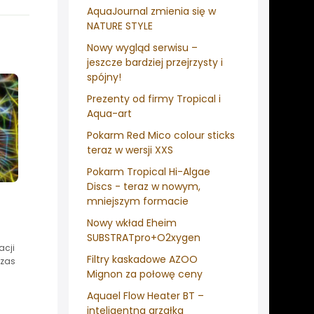
AquaJournal zmienia się w
NATURE STYLE
Nowy wygląd serwisu –
jeszcze bardziej przejrzysty i
spójny!
Prezenty od firmy Tropical i
Aqua-art
Pokarm Red Mico colour sticks
teraz w wersji XXS
Pokarm Tropical Hi-Algae
Discs - teraz w nowym,
mniejszym formacie
Nowy wkład Eheim
SUBSTRATpro+O2xygen
acji
Filtry kaskadowe AZOO
czas
Mignon za połowę ceny
Aquael Flow Heater BT –
inteligentna grzałka