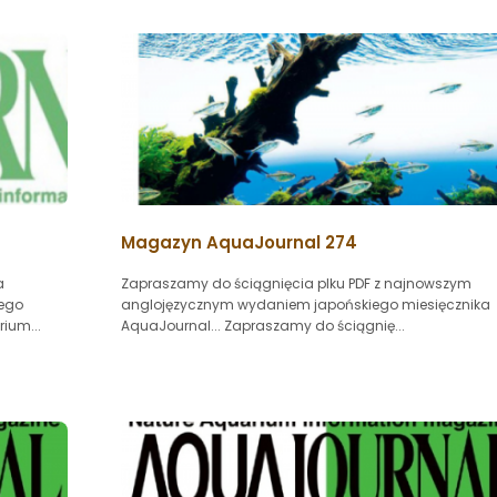
Magazyn AquaJournal 274
a
Zapraszamy do ściągnięcia plku PDF z najnowszym
ego
anglojęzycznym wydaniem japońskiego miesięcznika
ium...
AquaJournal... Zapraszamy do ściągnię...