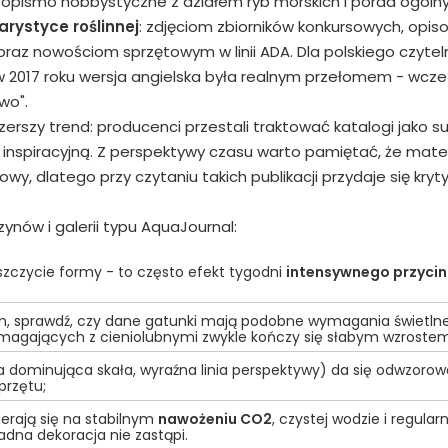
asopismo hobbystyczne z działem ryb morskich i porad ogólny
rystyce roślinnej
: zdjęciom zbiorników konkursowych, opi
oraz nowościom sprzętowym w linii ADA. Dla polskiego czyteln
w 2017 roku wersja angielska była realnym przełomem - wcze
wo".
zerszy trend: producenci przestali traktować katalogi jako s
ć inspiracyjną. Z perspektywy czasu warto pamiętać, że mater
, dlatego przy czytaniu takich publikacji przydaje się kryt
nów i galerii typu AquaJournal:
szczycie formy - to często efekt tygodni
intensywnego przycin
, sprawdź, czy dane gatunki mają podobne wymagania świetlne
magających z cieniolubnymi zwykle kończy się słabym wzrostem
na dominująca skała, wyraźna linia perspektywy) da się odwzoro
przętu;
ierają się na stabilnym
nawożeniu CO2
, czystej wodzie i regular
dna dekoracja nie zastąpi.