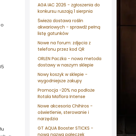
AGA IAC 2026 - zgłoszenia do
konkursu ruszają 1 sierpnia
Świeża dostawa roślin
 o
akwariowych - sprawdź pełną
listę gatunków
Nowe na forum: zdjęcia z
telefonu przez kod QR
ORLEN Paczka - nowa metoda
dostawy w naszym sklepie
B5
Nowy koszyk w sklepie -
wygodniejsze zakupy
Promocja -20% na podłoże
Rotala Maflora Intense
Nowe akcesoria Chihiros -
oświetlenie, sterowanie i
narzędzia
GT AQUA Booster STICKS -
lu
nowa nazwa pałeczek