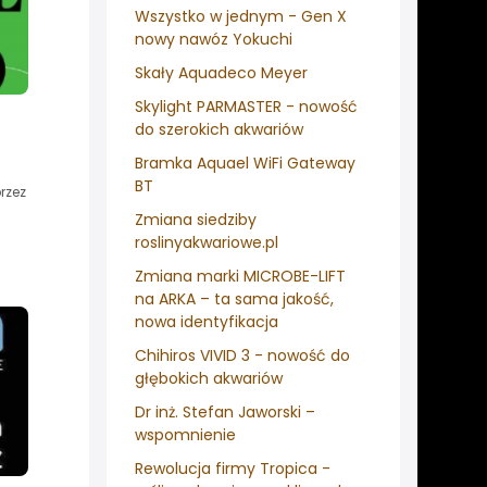
Wszystko w jednym - Gen X
nowy nawóz Yokuchi
Skały Aquadeco Meyer
Skylight PARMASTER - nowość
do szerokich akwariów
Bramka Aquael WiFi Gateway
j
BT
rzez
Zmiana siedziby
roslinyakwariowe.pl
Zmiana marki MICROBE-LIFT
na ARKA – ta sama jakość,
nowa identyfikacja
Chihiros VIVID 3 - nowość do
głębokich akwariów
Dr inż. Stefan Jaworski –
wspomnienie
Rewolucja firmy Tropica -