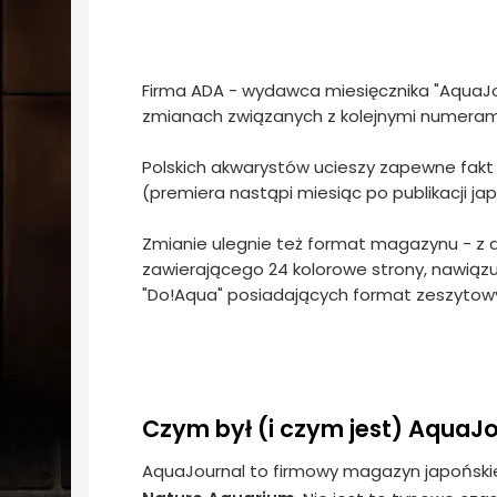
Firma ADA - wydawca miesięcznika "AquaJ
zmianach związanych z kolejnymi numeram
Polskich akwarystów ucieszy zapewne fakt
(premiera nastąpi miesiąc po publikacji j
Zmianie ulegnie też format magazynu - z
zawierającego 24 kolorowe strony, nawi
"Do!Aqua" posiadających format zeszytow
Czym był (i czym jest) AquaJo
AquaJournal to firmowy magazyn japońskie