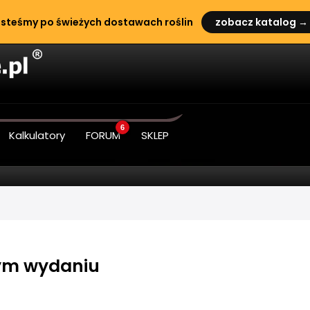
steśmy po świeżych dostawach roślin
zobacz katalog →
6
Kalkulatory
FORUM
SKLEP
ym wydaniu