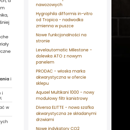
ch, a
nawozowych
som
Hygrophila difformis in-vitro
ika,
od Tropica - nadwodka
śniej
zmienna w puszce
Nowe funkcjonalności na
uche
stronie
iały
Levelautomatic Milestone -
yczne
dolewka ATO z nowym
panelem
PRODAC - włoska marka
akwarystyczna w ofercie
ania
i
sklepu
Aquael Multikani 1000 - nowy
 i
;
modułowy filtr kanistrowy
wać w
Diversa ELITTE - nowa szafka
akwarystyczna ze składanymi
drzwiami
nych
Nowe indykatory CO2