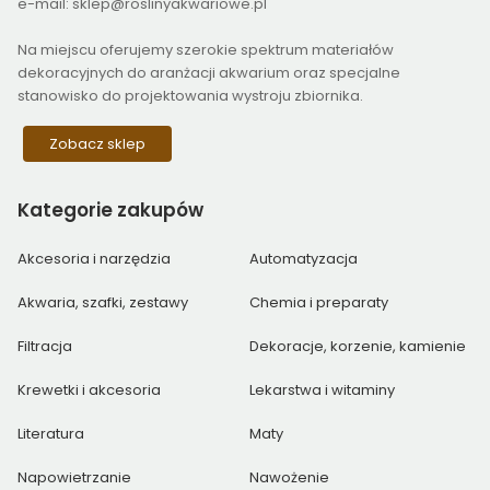
e-mail: sklep@roslinyakwariowe.pl
Na miejscu oferujemy szerokie spektrum materiałów
dekoracyjnych do aranżacji akwarium oraz specjalne
stanowisko do projektowania wystroju zbiornika.
Zobacz sklep
Kategorie
zakupów
Akcesoria i narzędzia
Automatyzacja
Akwaria, szafki, zestawy
Chemia i preparaty
Filtracja
Dekoracje, korzenie, kamienie
Krewetki i akcesoria
Lekarstwa i witaminy
Literatura
Maty
Napowietrzanie
Nawożenie