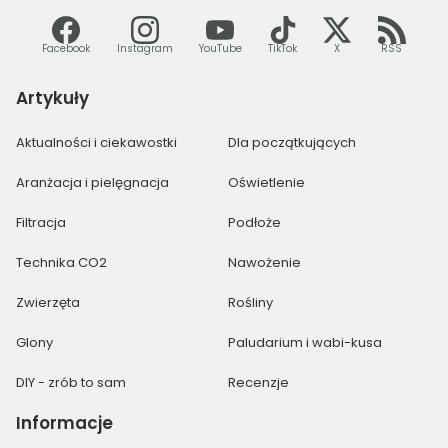
Facebook
Instagram
YouTube
TikTok
X
RSS
Artykuły
Aktualności i ciekawostki
Dla początkujących
Aranżacja i pielęgnacja
Oświetlenie
Filtracja
Podłoże
Technika CO2
Nawożenie
Zwierzęta
Rośliny
Glony
Paludarium i wabi-kusa
DIY - zrób to sam
Recenzje
Informacje