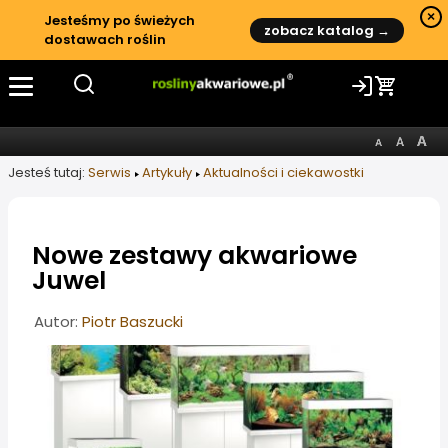
×
Jesteśmy po świeżych
zobacz katalog →
dostawach roślin
Jesteś tutaj:
Serwis
Artykuły
Aktualności i ciekawostki
Nowe zestawy akwariowe
Juwel
Informacje o artykule
Autor:
Piotr Baszucki