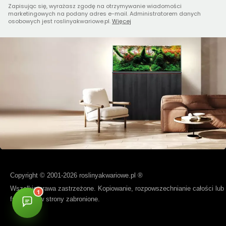
Zapisując się, wyrażasz zgodę na otrzymywanie wiadomości
marketingowych na podany adres e-mail. Administratorem danych
osobowych jest roslinyakwariowe.pl.
Więcej
Copyright © 2001-2026 roslinyakwariowe.pl ®
Wszelkie prawa zastrzeżone. Kopiowanie, rozpowszechnianie całości lub
fragmentów strony zabronione.