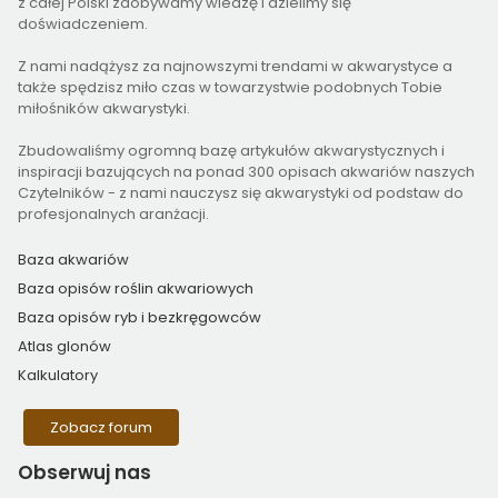
z całej Polski zdobywamy wiedzę i dzielimy się
doświadczeniem.
Z nami nadążysz za najnowszymi trendami w akwarystyce a
także spędzisz miło czas w towarzystwie podobnych Tobie
miłośników akwarystyki.
Zbudowaliśmy ogromną bazę artykułów akwarystycznych i
inspiracji bazujących na ponad 300 opisach akwariów naszych
Czytelników - z nami nauczysz się akwarystyki od podstaw do
profesjonalnych aranżacji.
Baza akwariów
Baza opisów roślin akwariowych
Baza opisów ryb i bezkręgowców
Atlas glonów
Kalkulatory
Zobacz forum
Obserwuj
nas