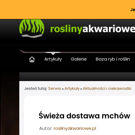
Je
Artykuły
Galerie
Baza ryb i roślin
Jesteś tutaj:
Serwis
Artykuły
Aktualności i ciekawostki
Świeża dostawa mchów
Informacje o artykule
Autor:
roslinyakwariowe.pl