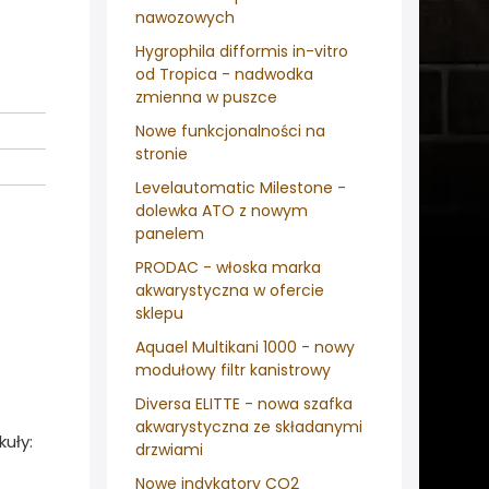
nawozowych
Hygrophila difformis in-vitro
od Tropica - nadwodka
zmienna w puszce
Nowe funkcjonalności na
stronie
Levelautomatic Milestone -
dolewka ATO z nowym
panelem
PRODAC - włoska marka
akwarystyczna w ofercie
sklepu
Aquael Multikani 1000 - nowy
modułowy filtr kanistrowy
Diversa ELITTE - nowa szafka
akwarystyczna ze składanymi
uły:
drzwiami
Nowe indykatory CO2