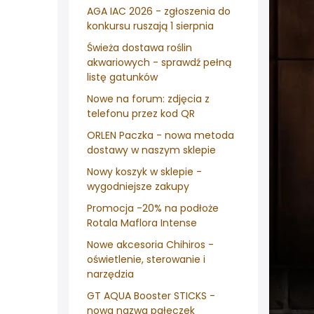
AGA IAC 2026 - zgłoszenia do
konkursu ruszają 1 sierpnia
Świeża dostawa roślin
akwariowych - sprawdź pełną
listę gatunków
Nowe na forum: zdjęcia z
telefonu przez kod QR
ORLEN Paczka - nowa metoda
dostawy w naszym sklepie
Nowy koszyk w sklepie -
wygodniejsze zakupy
Promocja -20% na podłoże
Rotala Maflora Intense
Nowe akcesoria Chihiros -
oświetlenie, sterowanie i
narzędzia
GT AQUA Booster STICKS -
nowa nazwa pałeczek