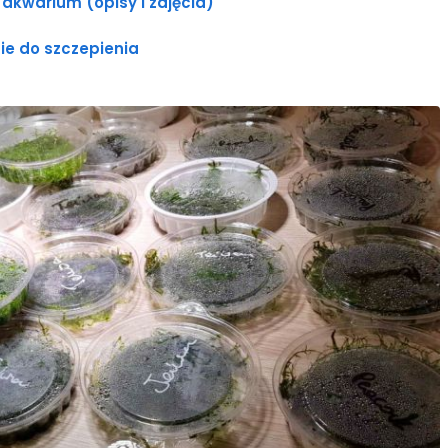
akwarium (opisy i zdjęcia)
ie do szczepienia