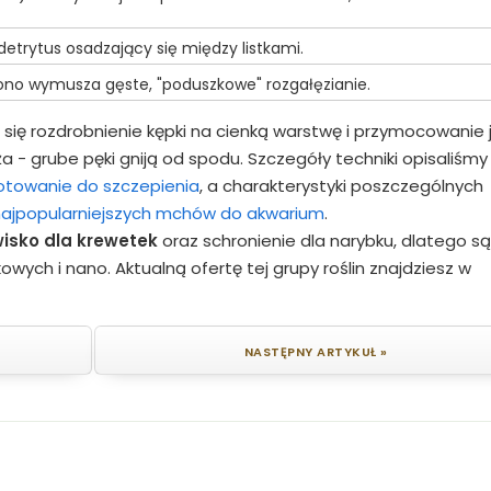
detrytus osadzający się między listkami.
ono wymusza gęste, "poduszkowe" rozgałęzianie.
 się rozdrobnienie kępki na cienką warstwę i przymocowanie j
ża - grube pęki gniją od spodu. Szczegóły techniki opisaliśmy
gotowanie do szczepienia
, a charakterystyki poszczególnych
najpopularniejszych mchów do akwarium
.
owisko dla krewetek
oraz schronienie dla narybku, dlatego są
ych i nano. Aktualną ofertę tej grupy roślin znajdziesz w
NASTĘPNY ARTYKUŁ »