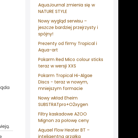
AquaJournal zmienia się w
NATURE STYLE
Nowy wygląd serwisu –
jeszcze bardziej przejrzysty i
spójny!
Prezenty od firmy Tropical i
Aqua-art
Pokarm Red Mico colour sticks
teraz w wersji XXS
Pokarm Tropical Hi-Algae
Discs - teraz w nowym,
ląda
mniejszym formacie
Nowy wkład Eheim
SUBSTRATpro+O2xygen
Filtry kaskadowe AZOO
Mignon za połowę ceny
ieją.
Aquael Flow Heater BT –
ę
inteligentna grzałka