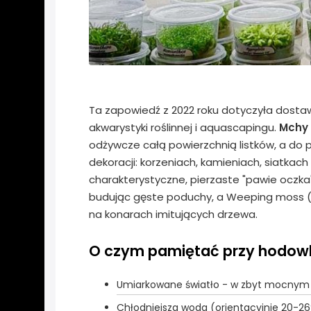
Ta zapowiedź z 2022 roku dotyczyła dost
akwarystyki roślinnej i aquascapingu.
Mchy
odżywcze całą powierzchnią listków, a do p
dekoracji: korzeniach, kamieniach, siatkac
charakterystyczne, pierzaste "pawie oczka",
budując gęste poduchy, a Weeping moss (V
na konarach imitujących drzewa.
O czym pamiętać przy hodow
Umiarkowane światło - w zbyt mocnym m
Chłodniejsza woda (orientacyjnie 20-26°