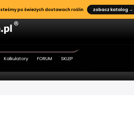
steśmy po świeżych dostawach roślin
zobacz katalog →
Kalkulatory
FORUM
SKLEP