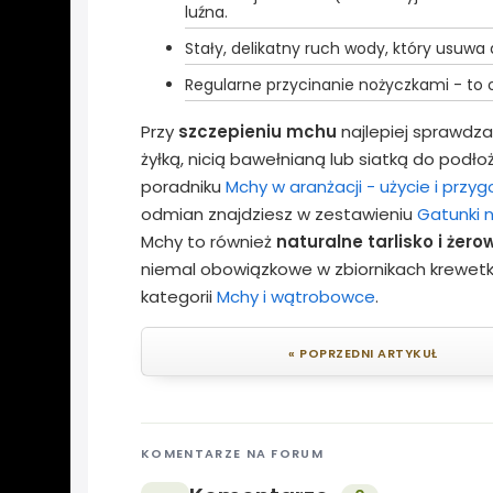
luźna.
Stały, delikatny ruch wody, który usuwa 
Regularne przycinanie nożyczkami - to 
Przy
szczepieniu mchu
najlepiej sprawdza
żyłką, nicią bawełnianą lub siatką do podło
poradniku
Mchy w aranżacji - użycie i przy
odmian znajdziesz w zestawieniu
Gatunki 
Mchy to również
naturalne tarlisko i żer
niemal obowiązkowe w zbiornikach krewetkow
kategorii
Mchy i wątrobowce
.
« POPRZEDNI ARTYKUŁ
KOMENTARZE NA FORUM