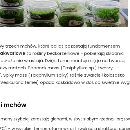
awy trzech mchów, które od lat pozostają fundamentem
 akwariowe
to rośliny bezkorzeniowe - pobierają składniki
odłoża nie wrastają. Dzięki temu montuje się je na twardej
h czy matach. Peacock moss (Taxiphyllum sp.) tworzy
 Spiky moss (Taxiphyllum spiky) rośnie zwarcie i kolczasto,
esicularia ferriei) opada kaskadowo w dół, co świetnie wyg
li mchów
chy szybciej zarastają glonami, w zbyt słabym rzedną i brązow
C) - w wysokiej temperaturze wzrost zwalnia, a struktura robi si