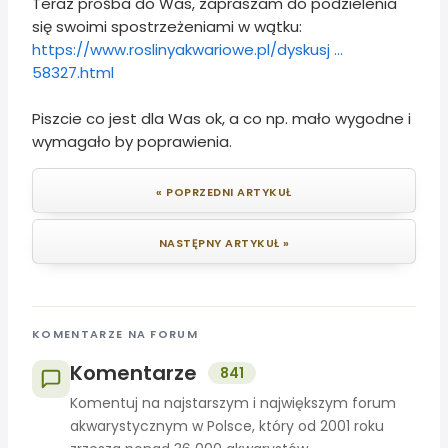
Teraz prośba do Was, zapraszam do podzielenia
się swoimi spostrzeżeniami w wątku:
https://www.roslinyakwariowe.pl/dyskusj ...
58327.html
Piszcie co jest dla Was ok, a co np. mało wygodne i
wymagało by poprawienia.
« POPRZEDNI ARTYKUŁ
NASTĘPNY ARTYKUŁ »
KOMENTARZE NA FORUM
Komentarze
841
Komentuj na najstarszym i największym forum
akwarystycznym w Polsce, który od 2001 roku