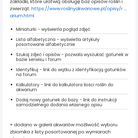
zakładki, które ułatwią obsługę baz opisów roślin i
zwierząt:
https://www.roslinyakwariowe.pl/opisy/r ...
arium.html
Miniaturki - wyświetla pogląd zdjęć
Lista alfabetyczna - wyświetla artykuły
posortowane alfabetycznie
Szukaj zdjeć i opisów - pozwala wyszukać gatunek w
bazie serwisu i forum
Identyfikuj - link do wątku z identyfikacją gatunków
na forum
Kalkulatory - link do kalkulatora ilości roślin do
akwarium
Dodaj nowy gatunek do bazy - link do instrukcji
samodzielnego dodania własnego opisu
+ dodano w galerii akwariów możliwość wyboru
zbiornika z listy posortowanej po wymiarach