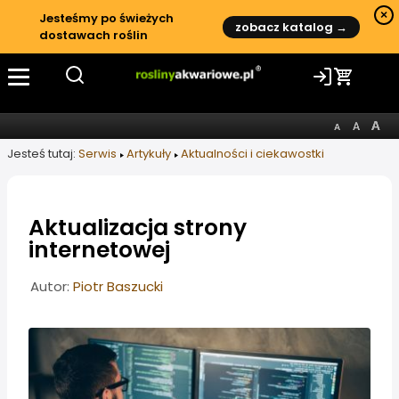
×
Jesteśmy po świeżych
zobacz katalog →
dostawach roślin
Jesteś tutaj:
Serwis
Artykuły
Aktualności i ciekawostki
Aktualizacja strony
internetowej
Informacje o artykule
Autor:
Piotr Baszucki