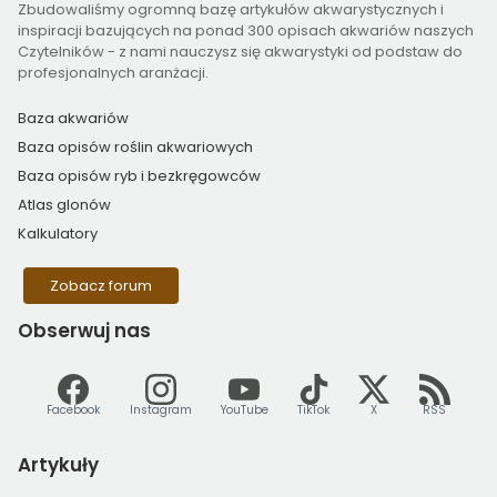
Zbudowaliśmy ogromną bazę artykułów akwarystycznych i
inspiracji bazujących na ponad 300 opisach akwariów naszych
Czytelników - z nami nauczysz się akwarystyki od podstaw do
profesjonalnych aranżacji.
Baza akwariów
Baza opisów roślin akwariowych
Baza opisów ryb i bezkręgowców
Atlas glonów
Kalkulatory
Zobacz forum
Obserwuj
nas
Facebook
Instagram
YouTube
TikTok
X
RSS
Artykuły