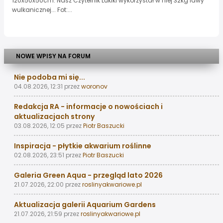
120x50x50cm. Nasz Czytelnik Lukiki wykorzystał w niej 32kg lawy
wulkanicznej... Fot:...
NOWE WPISY NA FORUM
Nie podoba mi się...
04.08.2026, 12:31
przez
woronov
Redakcja RA - informacje o nowościach i
aktualizacjach strony
03.08.2026, 12:05
przez
Piotr Baszucki
Inspiracja - płytkie akwarium roślinne
02.08.2026, 23:51
przez
Piotr Baszucki
Galeria Green Aqua - przegląd lato 2026
21.07.2026, 22:00
przez
roslinyakwariowe.pl
Aktualizacja galerii Aquarium Gardens
21.07.2026, 21:59
przez
roslinyakwariowe.pl