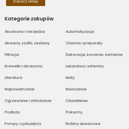
Zobacz sklep
Kategorie
zakupów
Akcesoria i narzędzia
Automatyzacja
Akwaria, szafki, zestawy
Chemia i preparaty
Filtracja
Dekoracje, korzenie, kamienie
Krewetki i akcesoria
Lekarstwa i witaminy
Literatura
Maty
Napowietrzanie
Nawożenie
Ogrzewanie i chłodzenie
Oświetlenie
Podłoża
Pokarmy
Pompy i cyrkulatory
Rośliny akwariowe