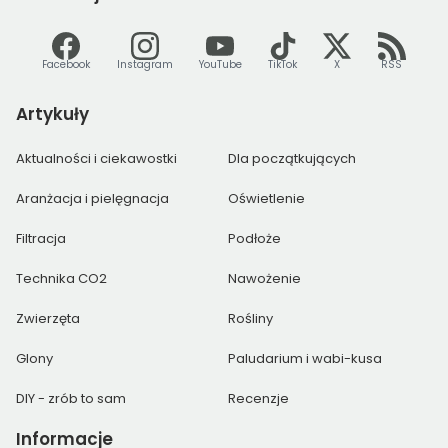
Facebook
Instagram
YouTube
TikTok
X
RSS
Artykuły
Aktualności i ciekawostki
Dla początkujących
Aranżacja i pielęgnacja
Oświetlenie
Filtracja
Podłoże
Technika CO2
Nawożenie
Zwierzęta
Rośliny
Glony
Paludarium i wabi-kusa
DIY - zrób to sam
Recenzje
Informacje