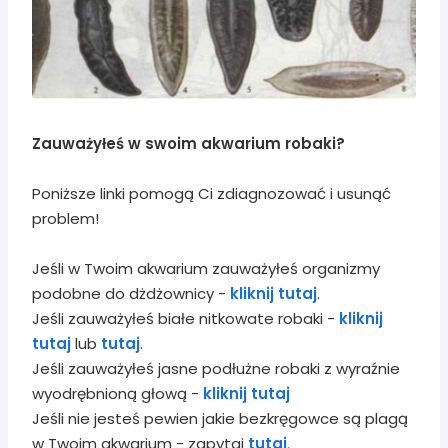
Zauważyłeś w swoim akwarium robaki?
Poniższe linki pomogą Ci zdiagnozować i usunąć
problem!
Jeśli w Twoim akwarium zauważyłeś organizmy
podobne do dżdżownicy -
kliknij tutaj
.
Jeśli zauważyłeś białe nitkowate robaki -
kliknij
tutaj
lub
tutaj
.
Jeśli zauważyłeś jasne podłużne robaki z wyraźnie
wyodrębnioną głową -
kliknij tutaj
Jeśli nie jesteś pewien jakie bezkręgowce są plagą
w Twoim akwarium - zapytaj
tutaj
.