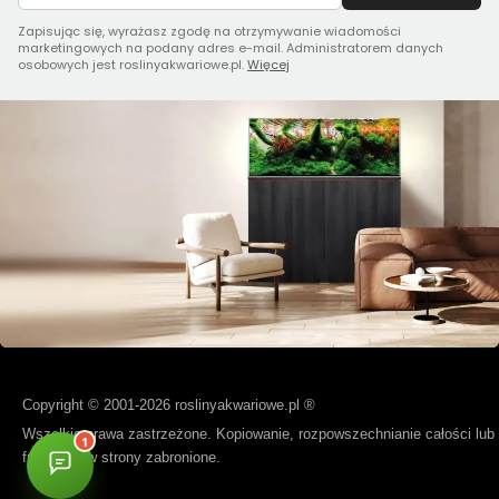
Zapisując się, wyrażasz zgodę na otrzymywanie wiadomości
marketingowych na podany adres e-mail. Administratorem danych
osobowych jest roslinyakwariowe.pl.
Więcej
Copyright © 2001-2026 roslinyakwariowe.pl ®
Wszelkie prawa zastrzeżone. Kopiowanie, rozpowszechnianie całości lub
fragmentów strony zabronione.