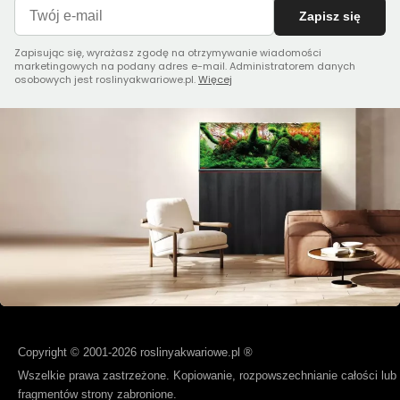
Zapisz się
Zapisując się, wyrażasz zgodę na otrzymywanie wiadomości
marketingowych na podany adres e-mail. Administratorem danych
osobowych jest roslinyakwariowe.pl.
Więcej
Copyright © 2001-2026 roslinyakwariowe.pl ®
Wszelkie prawa zastrzeżone. Kopiowanie, rozpowszechnianie całości lub
fragmentów strony zabronione.