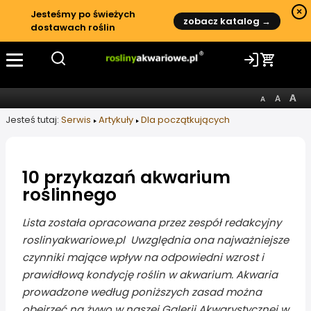
×
Jesteśmy po świeżych
zobacz katalog →
dostawach roślin
Jesteś tutaj:
Serwis
Artykuły
Dla początkujących
10 przykazań akwarium
roślinnego
Informacje o artykule
Lista została opracowana przez zespół redakcyjny
roslinyakwariowe.pl Uwzględnia ona najważniejsze
czynniki mające wpływ na odpowiedni wzrost i
prawidłową kondycję roślin w akwarium. Akwaria
prowadzone według poniższych zasad można
obejrzeć na żywo w naszej Galerii Akwarystycznej w