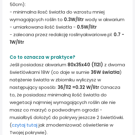
50cm):
- minimalna ilosć światła do wzrostu mniej
wymagających roślin to
0.3W/litr
wody w akwarium
- umiarkowana ilość światła -
0.5W/litr
- zalecana przez redakcję roslinyakwariowe.pl:
0.7 -
1W/litr
Co to oznacza w praktyce?
Jeśli posiadasz akwarium
80x35x40 (112l)
z dwoma
świetlówkami 18W (co daje w sumie
36W światła
)
natężenie światła w zbiorniku wyliczysz w
następujący sposób:
36/112 =0.32 W/litr
Oznacza
to, że posiadasz minimalną ilość światła do
wegetacji najmniej wymagających roślin ale nie
masz co marzyć o podwodnym ogrodzi -
musiałbyś dołożyć do pokrywy jeszcze 2 świetlówki.
(
czytaj tutaj
jak zmodernizować oświetlenie w
Twojej pokrywie).