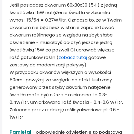
Jeśli posiadasz akwarium 60x30x30 (54l) z jedną
świetlówka 15W natężenie światła w zbiorniku
wynosi: 15/54 = 0.27W/litr. Oznacza to, że w Twoim
akwarium nie będziesz w stanie zaprojektować
akwarium roślinnego ze względu na zbyt słabe
oświetlenie - musiałbyś dołożyć jeszcze jedną
świetlówką 15W co pozwoli Ci uprawiać większą
ilość gatunków roślin (
zobacz tutaj
gotowe
zestawy do modernizacji pokrywy)
W przypadku akwariów większych o wysokości
50cm i powyżej, ze względu na efekt lustrzany
generowany przez szyby akwarium natęzenie
światła może być niższe - minimalne to 0.3-
0.4W/litr. Umiarkowana ilość światła - 0.4-0.6 W/litr.
Zalecana przez redakcję roślinyakwariowe.pl: 0.6 -
1W/litr
Pamiętaj
- odpowiednie oświetlenie to podstawa