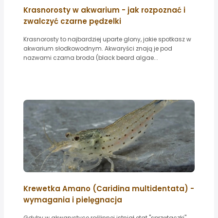
Krasnorosty w akwarium - jak rozpoznać i
zwalczyć czarne pędzelki
Krasnorosty to najbardziej uparte glony, jakie spotkasz w
akwarium słodkowodnym. Akwaryści znają je pod
nazwami czarna broda (black beard algae...
Krewetka Amano (Caridina multidentata) -
wymagania i pielęgnacja
Gdyby w akwarystyce roślinnej istniał etat "sprzątaczki",