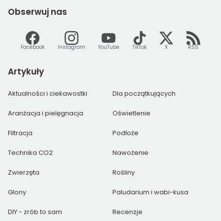
Obserwuj
nas
Facebook
Instagram
YouTube
TikTok
X
RSS
Artykuły
Aktualności i ciekawostki
Dla początkujących
Aranżacja i pielęgnacja
Oświetlenie
Filtracja
Podłoże
Technika CO2
Nawożenie
Zwierzęta
Rośliny
Glony
Paludarium i wabi-kusa
DIY - zrób to sam
Recenzje