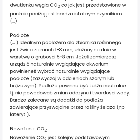
dwutlenku węgla CO
co jak jest przedstawione w
2
punkcie poniżej jest bardzo istotnym czynnikiem.
(...)
P
odłoże
(... ) Idealnym podłożem dla zbiornika roślinnego
jest żwir o ziarnach 1-3 mm, ułożony na dnie w
warstwę o grubości 5-8 cm. Jeżeli zamierzasz
urządzić naturalnie wyglądające akwarium
powinieneś wybrać naturalnie wyglądające
podłoże (zazwyczaj w odcieniach szarym lub
brązowym). Podłoże powinno być także neutralne
tj. nie powodować zmian odczynu i twardości wody.
Bardzo zalecane są dodatki do podłoża
zawierające przyswajalne przez rośliny żelazo (np.
lateryt ).
N
awożenie CO
2
Nawożenie CO
jest kolejny podstawowym
2