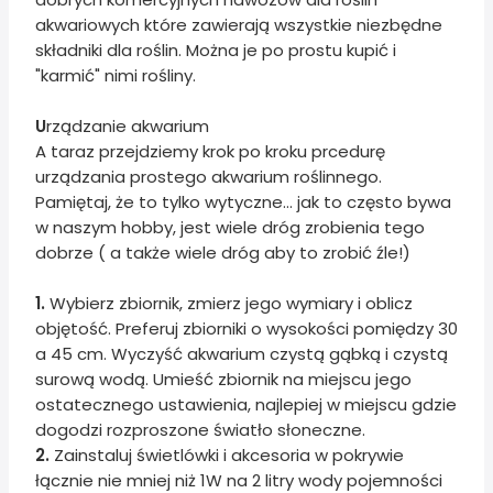
akwariowych które zawierają wszystkie niezbędne
składniki dla roślin. Można je po prostu kupić i
"karmić" nimi rośliny.
U
rządzanie akwarium
A taraz przejdziemy krok po kroku prcedurę
urządzania prostego akwarium roślinnego.
Pamiętaj, że to tylko wytyczne... jak to często bywa
w naszym hobby, jest wiele dróg zrobienia tego
dobrze ( a także wiele dróg aby to zrobić źle!)
1.
Wybierz zbiornik, zmierz jego wymiary i oblicz
objętość. Preferuj zbiorniki o wysokości pomiędzy 30
a 45 cm. Wyczyść akwarium czystą gąbką i czystą
surową wodą. Umieść zbiornik na miejscu jego
ostatecznego ustawienia, najlepiej w miejscu gdzie
dogodzi rozproszone światło słoneczne.
2.
Zainstaluj świetlówki i akcesoria w pokrywie
łącznie nie mniej niż 1W na 2 litry wody pojemności