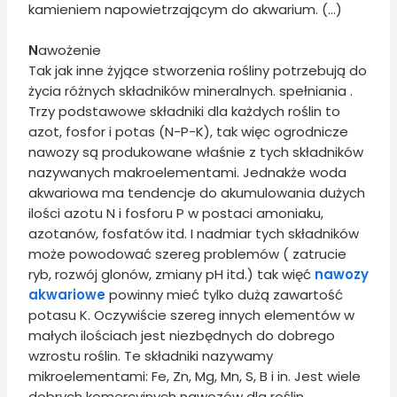
kamieniem napowietrzającym do akwarium. (...)
N
awożenie
Tak jak inne żyjące stworzenia rośliny potrzebują do
życia różnych składników mineralnych. spełniania .
Trzy podstawowe składniki dla każdych roślin to
azot, fosfor i potas (N-P-K), tak więc ogrodnicze
nawozy są produkowane właśnie z tych składników
nazywanych makroelementami. Jednakże woda
akwariowa ma tendencje do akumulowania dużych
ilości azotu N i fosforu P w postaci amoniaku,
azotanów, fosfatów itd. I nadmiar tych składników
może powodować szereg problemów ( zatrucie
ryb, rozwój glonów, zmiany pH itd.) tak więć
nawozy
akwariowe
powinny mieć tylko dużą zawartość
potasu K. Oczywiście szereg innych elementów w
małych ilościach jest niezbędnych do dobrego
wzrostu roślin. Te składniki nazywamy
mikroelementami: Fe, Zn, Mg, Mn, S, B i in. Jest wiele
dobrych komercyjnych nawozów dla roślin