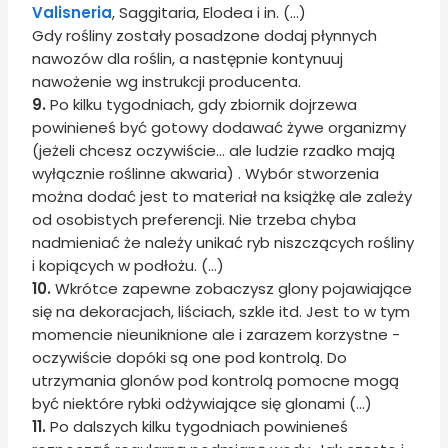
Valisneria
, Saggitaria, Elodea i in. (...)
Gdy rośliny zostały posadzone dodaj płynnych
nawozów dla roślin, a następnie kontynuuj
nawożenie wg instrukcji producenta.
9.
Po kilku tygodniach, gdy zbiornik dojrzewa
powinieneś być gotowy dodawać żywe organizmy
(jeżeli chcesz oczywiście... ale ludzie rzadko mają
wyłącznie roślinne akwaria) . Wybór stworzenia
można dodać jest to materiał na książkę ale zależy
od osobistych preferencji. Nie trzeba chyba
nadmieniać że należy unikać ryb niszczących rośliny
i kopiących w podłożu. (...)
10.
Wkrótce zapewne zobaczysz glony pojawiające
się na dekoracjach, liściach, szkle itd. Jest to w tym
momencie nieuniknione ale i zarazem korzystne -
oczywiście dopóki są one pod kontrolą. Do
utrzymania glonów pod kontrolą pomocne mogą
być niektóre rybki odżywiające się glonami (...)
11.
Po dalszych kilku tygodniach powinieneś