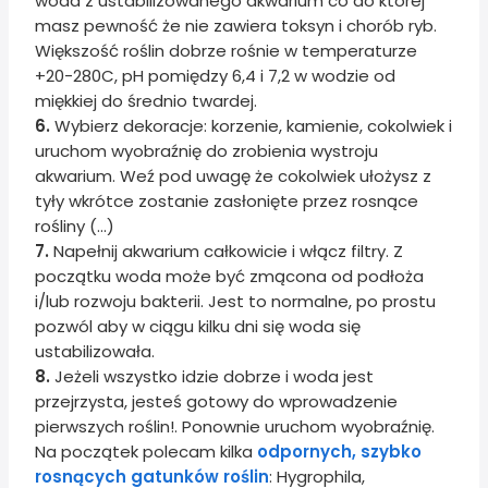
woda z ustabilizowanego akwarium co do której
masz pewność że nie zawiera toksyn i chorób ryb.
Większość roślin dobrze rośnie w temperaturze
+20-280C, pH pomiędzy 6,4 i 7,2 w wodzie od
miękkiej do średnio twardej.
6.
Wybierz dekoracje: korzenie, kamienie, cokolwiek i
uruchom wyobraźnię do zrobienia wystroju
akwarium. Weź pod uwagę że cokolwiek ułożysz z
tyły wkrótce zostanie zasłonięte przez rosnące
rośliny (...)
7.
Napełnij akwarium całkowicie i włącz filtry. Z
początku woda może być zmącona od podłoża
i/lub rozwoju bakterii. Jest to normalne, po prostu
pozwól aby w ciągu kilku dni się woda się
ustabilizowała.
8.
Jeżeli wszystko idzie dobrze i woda jest
przejrzysta, jesteś gotowy do wprowadzenie
pierwszych roślin!. Ponownie uruchom wyobraźnię.
Na początek polecam kilka
odpornych, szybko
rosnących gatunków roślin
: Hygrophila,