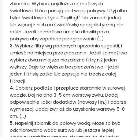
zbiornika. Wybierz najdłuższe z możliwych
świetlówki, które pasują do twojej pokrywy. Użyj albo
tylko świetlówek typu 'Daylihgt" lub zamień jedną
lub więcej z nich na świetlówkę specjalistyczną dla
roślin. Jeżeli to możliwe umieść dławiki poza
pokrywą aby zapobiec przegrzewaniu (...)
3.
Wybierz filtry wg podanych uprzednio sugestii, i
umieść na miejscu przeznaczenia. Jeżeli to możliwe
wybierz dwa mniejsze niezależne filtry niż jeden
większy. Daje to większe bezpieczeństwo - jeżeli
jeden filtr się zatka lub zepsuje nie tracisz całej
filtracji.
4.
Dobierz podłoże i przepłucz starannie w surowej
wodzie. Daj na dno 3-5 cm warstwę żwiru. Dodaj
odpowiednie ilości dodatków (nawozy i in.) i dobrze
wymieszaj. Dodaj żwir aż do uzyskania warstwy 5-8
cm. (...)
5.
Napełnij zbiornik do połowy wodą. Może to być
odchlorowana woda surowa lub jeszcze lepiej