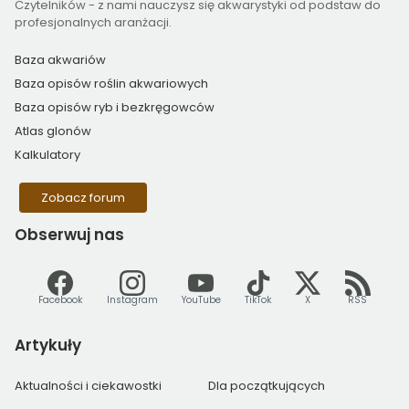
Czytelników - z nami nauczysz się akwarystyki od podstaw do
profesjonalnych aranżacji.
Baza akwariów
Baza opisów roślin akwariowych
Baza opisów ryb i bezkręgowców
Atlas glonów
Kalkulatory
Zobacz forum
Obserwuj
nas
Facebook
Instagram
YouTube
TikTok
X
RSS
Artykuły
Aktualności i ciekawostki
Dla początkujących