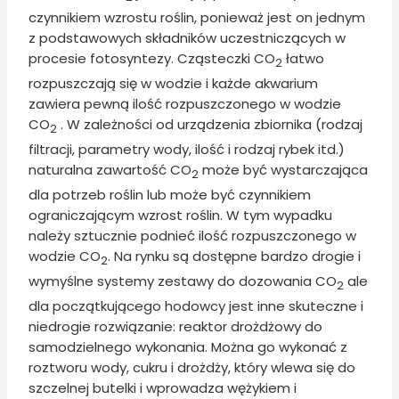
czynnikiem wzrostu roślin, ponieważ jest on jednym
z podstawowych składników uczestniczących w
procesie fotosyntezy. Cząsteczki CO
łatwo
2
rozpuszczają się w wodzie i każde akwarium
zawiera pewną ilość rozpuszczonego w wodzie
CO
. W zależności od urządzenia zbiornika (rodzaj
2
filtracji, parametry wody, ilość i rodzaj rybek itd.)
naturalna zawartość CO
może być wystarczająca
2
dla potrzeb roślin lub może być czynnikiem
ograniczającym wzrost roślin. W tym wypadku
należy sztucznie podnieć ilość rozpuszczonego w
wodzie CO
. Na rynku są dostępne bardzo drogie i
2
wymyślne systemy zestawy do dozowania CO
ale
2
dla początkującego hodowcy jest inne skuteczne i
niedrogie rozwiązanie: reaktor drożdżowy do
samodzielnego wykonania. Można go wykonać z
roztworu wody, cukru i drożdży, który wlewa się do
szczelnej butelki i wprowadza wężykiem i