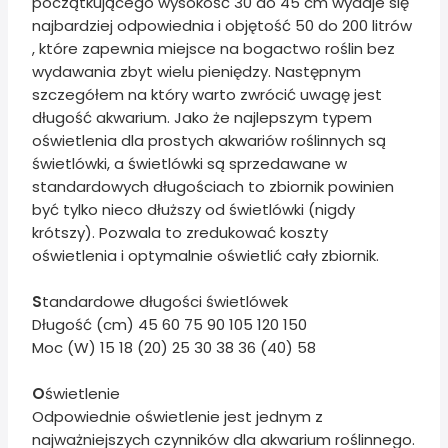
początkującego wysokość 30 do 45 cm wydaje się
najbardziej odpowiednia i objętość 50 do 200 litrów
, które zapewnia miejsce na bogactwo roślin bez
wydawania zbyt wielu pieniędzy. Następnym
szczegółem na który warto zwrócić uwagę jest
długość akwarium. Jako że najlepszym typem
oświetlenia dla prostych akwariów roślinnych są
świetlówki, a świetlówki są sprzedawane w
standardowych długościach to zbiornik powinien
być tylko nieco dłuższy od świetlówki (nigdy
krótszy). Pozwala to zredukować koszty
oświetlenia i optymalnie oświetlić cały zbiornik.
S
tandardowe długości świetlówek
Długość (cm) 45 60 75 90 105 120 150
Moc (W) 15 18 (20) 25 30 38 36 (40) 58
O
świetlenie
Odpowiednie oświetlenie jest jednym z
najważniejszych czynników dla akwarium roślinnego.