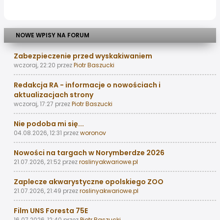
NOWE WPISY NA FORUM
Zabezpieczenie przed wyskakiwaniem
wczoraj, 22:20
przez
Piotr Baszucki
Redakcja RA - informacje o nowościach i
aktualizacjach strony
wczoraj, 17:27
przez
Piotr Baszucki
Nie podoba mi się...
04.08.2026, 12:31
przez
woronov
Nowości na targach w Norymberdze 2026
21.07.2026, 21:52
przez
roslinyakwariowe.pl
Zaplecze akwarystyczne opolskiego ZOO
21.07.2026, 21:49
przez
roslinyakwariowe.pl
Film UNS Foresta 75E
16.07.2026, 12:40
przez
Piotr Baszucki