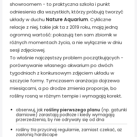
showroomem - to praktyczna szkoła i punkt
odniesienia dla wszystkich, którzy próbują tworzyć
układy w duchu
Nature Aquarium
. Cykliczne
relacje z niej, takie jak ta z 2019 roku, mają jedną
ogromną wartość: pokazują ten sam zbiornik w
różnych momentach życia, a nie wyłącznie w dniu
sesji zdjęciowej.
To właśnie najczęstszy problem początkujących -
porównywanie własnego akwarium po dwóch
tygodniach z konkursowym zdjęciem układu w
szczycie formy. Tymczasem aranżacja dojrzewa
miesiącami, a po drodze zmienia proporcje, bo
rośliny rosną w różnym tempie i wymagają korekt.
obserwuj, jak
rośliny pierwszego planu
(np. gatunki
darniowe) zarastają podłoże i kiedy wymagają
przerzedzenia, by nie odrywały się od dna
rośliny tła przycinaj regularnie, zamiast czekać, aż
zasłonią hardscape