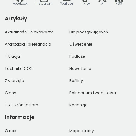
Facebook
Instagram
YouTube
TikTok
X
RSS
Artykuły
Aktualności i ciekawostki
Dla początkujących
Aranżacja i pielęgnacja
Oświetlenie
Filtracja
Podłoże
Technika CO2
Nawożenie
Zwierzęta
Rośliny
Glony
Paludarium i wabi-kusa
DIY - zrób to sam
Recenzje
Informacje
O nas
Mapa strony