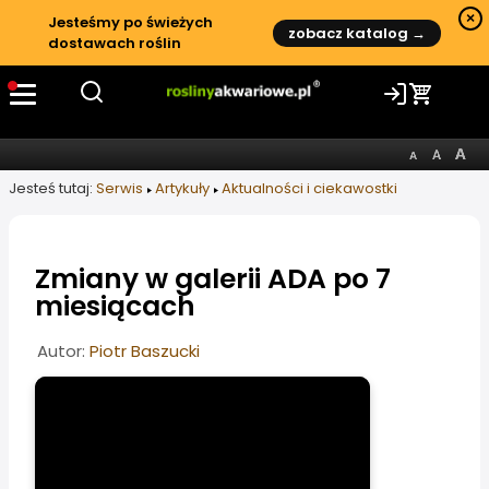
×
Jesteśmy po świeżych
zobacz katalog →
dostawach roślin
Jesteś tutaj:
Serwis
Artykuły
Aktualności i ciekawostki
Zmiany w galerii ADA po 7
miesiącach
Informacje o artykule
Autor:
Piotr Baszucki