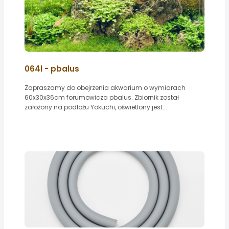
064l - pbalus
Zapraszamy do obejrzenia akwarium o wymiarach
60x30x36cm forumowicza pbalus. Zbiornik został
założony na podłożu Yokuchi, oświetlony jest...