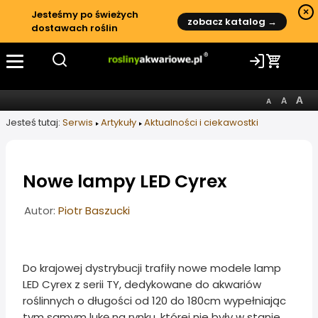
×
Jesteśmy po świeżych
zobacz katalog →
dostawach roślin
Jesteś tutaj:
Serwis
Artykuły
Aktualności i ciekawostki
Nowe lampy LED Cyrex
Informacje o artykule
Autor:
Piotr Baszucki
Do krajowej dystrybucji trafiły nowe modele lamp
LED Cyrex z serii TY, dedykowane do akwariów
roślinnych o długości od 120 do 180cm wypełniając
tym samym lukę na rynku, której nie były w stanie