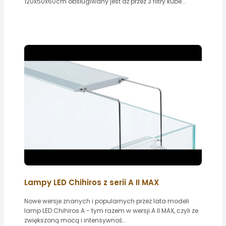
120x50x60cm obsługiwany jest aż przez 3 filtry kube...
Lampy LED Chihiros z serii A II MAX
Nowe wersje znanych i popularnych przez lata modeli
lamp LED Chihiros A - tym razem w wersji A II MAX, czyli ze
zwiększoną mocą i intensywnoś...