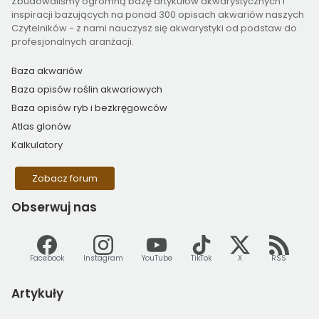
Zbudowaliśmy ogromną bazę artykułów akwarystycznych i
inspiracji bazujących na ponad 300 opisach akwariów naszych
Czytelników - z nami nauczysz się akwarystyki od podstaw do
profesjonalnych aranżacji.
Baza akwariów
Baza opisów roślin akwariowych
Baza opisów ryb i bezkręgowców
Atlas glonów
Kalkulatory
Zobacz forum
Obserwuj
nas
Facebook
Instagram
YouTube
TikTok
X
RSS
Artykuły